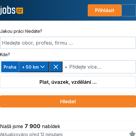
Přihlásit
Me
Jakou práci hledáte?
Hledejte obor, profesi, firmu …
Kde?
+ Přidejte více…
Praha
+ 50 km
Změnit vzdálenost, zvoleno + 50 km
Odebrat
Plat, úvazek, vzdělání …
Hledat
7 900
Našli jsme
nabídek
Aktualizováno před 12 minutami