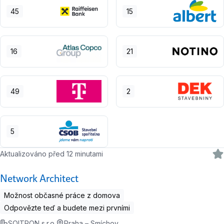
45
15
16
21
49
2
5
Aktualizováno před 12 minutami
Network Architect
Možnost občasné práce z domova
Odpovězte teď a budete mezi prvními
SOITRON s.r.o.
Praha – Smíchov