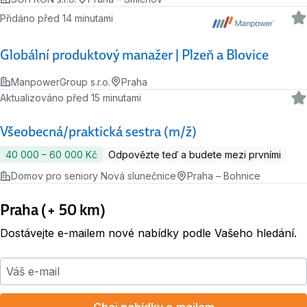
Přidáno před 14 minutami
Globální produktový manažer | Plzeň a Blovice
ManpowerGroup s.r.o.
Praha
Aktualizováno před 15 minutami
Všeobecná/praktická sestra (m/ž)
40 000 ‍–‍ 60 000 Kč
Odpovězte teď a budete mezi prvními
Domov pro seniory Nová slunečnice
Praha – Bohnice
Praha (+ 50 km)
Dostávejte e-mailem nové nabídky podle Vašeho hledání.
Váš e-mail