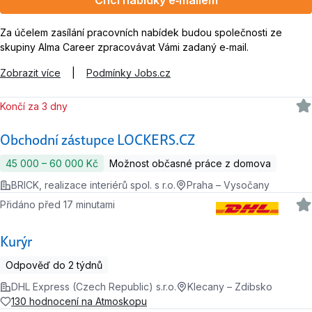
Chci nabídky e‑mailem
Za účelem zasílání pracovních nabídek budou společnosti ze
skupiny Alma Career zpracovávat Vámi zadaný e‑mail.
Zobrazit více
|
Podmínky Jobs.cz
Končí za 3 dny
Obchodní zástupce LOCKERS.CZ
45 000 ‍–‍ 60 000 Kč
Možnost občasné práce z domova
BRICK, realizace interiérů spol. s r.o.
Praha – Vysočany
Přidáno před 17 minutami
Kurýr
Odpověď do 2 týdnů
DHL Express (Czech Republic) s.r.o.
Klecany – Zdibsko
130 hodnocení na Atmoskopu