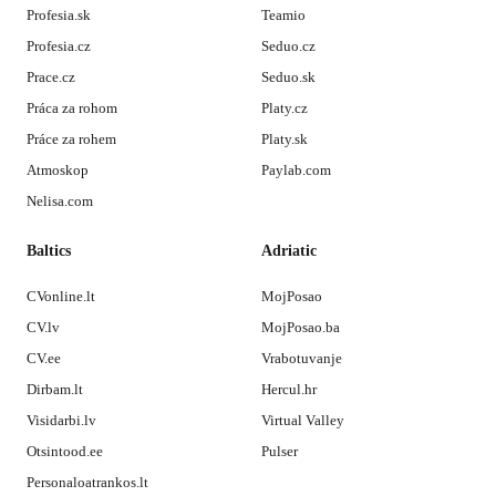
Profesia.sk
Teamio
Profesia.cz
Seduo.cz
Prace.cz
Seduo.sk
Práca za rohom
Platy.cz
Práce za rohem
Platy.sk
Atmoskop
Paylab.com
Nelisa.com
Baltics
Adriatic
CVonline.lt
MojPosao
CV.lv
MojPosao.ba
CV.ee
Vrabotuvanje
Dirbam.lt
Hercul.hr
Visidarbi.lv
Virtual Valley
Otsintood.ee
Pulser
Personaloatrankos.lt