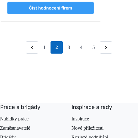
1
2
3
4
5
stránka
Předchozí
Následující
Práce a brigády
Inspirace a rady
Nabídky práce
Inspirace
Zaměstnavatelé
Nové příležitosti
Brigády
Rozjezd podnikání