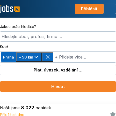
Přihlásit
Me
Jakou práci hledáte?
Hledejte obor, profesi, firmu …
Kde?
+ Přidejte více…
Praha
+ 50 km
Změnit vzdálenost, zvoleno + 50 km
Odebrat
Plat, úvazek, vzdělání …
Hledat
8 022
Našli jsme
nabídek
Příležitost dne