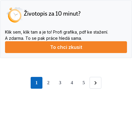
Životopis za 10 minut?
Klik sem, klik tam a je to! Profi grafika, pdf ke stažení.
A zdarma. To se pak práce hledá sama.
To chci zkusit
1
2
3
4
5
stránka
Následující