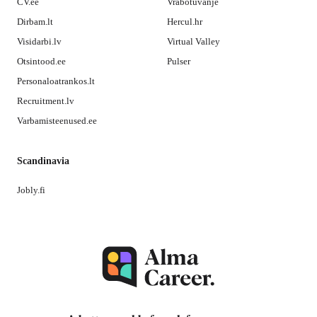
CV.ee
Vrabotuvanje
Dirbam.lt
Hercul.hr
Visidarbi.lv
Virtual Valley
Otsintood.ee
Pulser
Personaloatrankos.lt
Recruitment.lv
Varbamisteenused.ee
Scandinavia
Jobly.fi