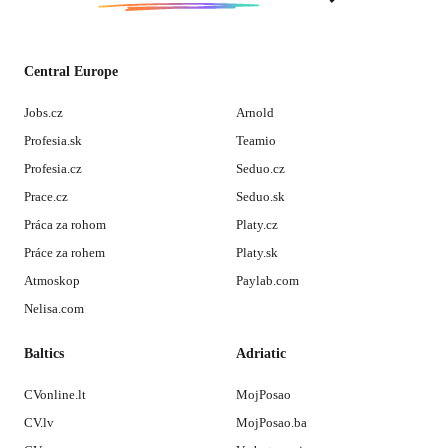
Central Europe
Jobs.cz
Arnold
Profesia.sk
Teamio
Profesia.cz
Seduo.cz
Prace.cz
Seduo.sk
Práca za rohom
Platy.cz
Práce za rohem
Platy.sk
Atmoskop
Paylab.com
Nelisa.com
Baltics
Adriatic
CVonline.lt
MojPosao
CV.lv
MojPosao.ba