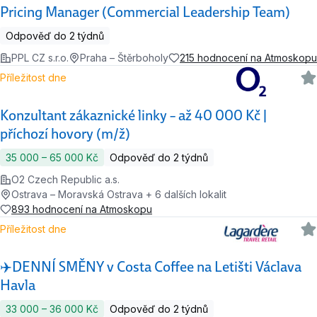
Pricing Manager (Commercial Leadership Team)
Odpověď do 2 týdnů
PPL CZ s.r.o.
Praha – Štěrboholy
215 hodnocení na Atmoskopu
Příležitost dne
Konzultant zákaznické linky – až 40 000 Kč |
příchozí hovory (m/ž)
35 000 ‍–‍ 65 000 Kč
Odpověď do 2 týdnů
O2 Czech Republic a.s.
Ostrava – Moravská Ostrava + 6 dalších lokalit
893 hodnocení na Atmoskopu
Příležitost dne
✈️DENNÍ SMĚNY v Costa Coffee na Letišti Václava
Havla
33 000 ‍–‍ 36 000 Kč
Odpověď do 2 týdnů