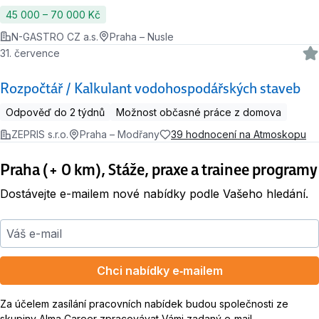
45 000 ‍–‍ 70 000 Kč
N-GASTRO CZ a.s.
Praha – Nusle
31. července
Rozpočtář / Kalkulant vodohospodářských staveb
Odpověď do 2 týdnů
Možnost občasné práce z domova
ZEPRIS s.r.o.
Praha – Modřany
39 hodnocení na Atmoskopu
Praha (+ 0 km), Stáže, praxe a trainee programy
Dostávejte e-mailem nové nabídky podle Vašeho hledání.
Váš e-mail
Chci nabídky e‑mailem
Za účelem zasílání pracovních nabídek budou společnosti ze
skupiny Alma Career zpracovávat Vámi zadaný e‑mail.