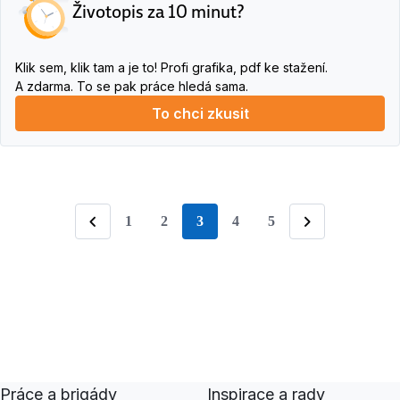
Životopis za 10 minut?
Klik sem, klik tam a je to! Profi grafika, pdf ke stažení.
A zdarma. To se pak práce hledá sama.
To chci zkusit
1
2
3
4
5
stránka
Předchozí
Následující
Práce a brigády
Inspirace a rady