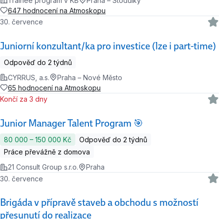
Trainee program v KB
Praha – Stodůlky
647 hodnocení na Atmoskopu
30. července
Juniorní konzultant/ka pro investice (lze i part-time)
Odpověď do 2 týdnů
CYRRUS, a.s.
Praha – Nové Město
65 hodnocení na Atmoskopu
Končí za 3 dny
Junior Manager Talent Program 🎯
80 000 ‍–‍ 150 000 Kč
Odpověď do 2 týdnů
Práce převážně z domova
21 Consult Group s.r.o.
Praha
30. července
Brigáda v přípravě staveb a obchodu s možností
přesunutí do realizace