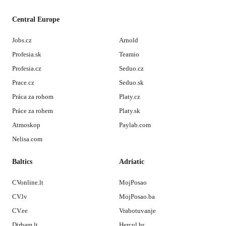
Central Europe
Jobs.cz
Arnold
Profesia.sk
Teamio
Profesia.cz
Seduo.cz
Prace.cz
Seduo.sk
Práca za rohom
Platy.cz
Práce za rohem
Platy.sk
Atmoskop
Paylab.com
Nelisa.com
Baltics
Adriatic
CVonline.lt
MojPosao
CV.lv
MojPosao.ba
CV.ee
Vrabotuvanje
Dirbam.lt
Hercul.hr