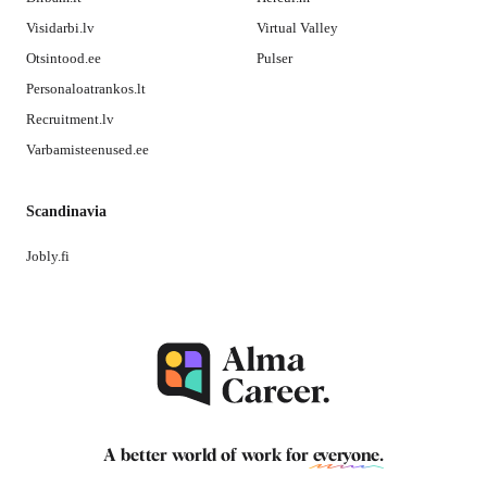
Visidarbi.lv
Virtual Valley
Otsintood.ee
Pulser
Personaloatrankos.lt
Recruitment.lv
Varbamisteenused.ee
Scandinavia
Jobly.fi
A better world of work for
everyone
.