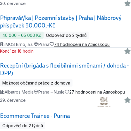
30. července
Připravář/ka | Pozemní stavby | Praha | Náborový
příspěvek 50.000,-Kč
40 000 ‍–‍ 65 000 Kč
Odpověď do 2 týdnů
IMOS Brno, a.s.
Praha
74 hodnocení na Atmoskopu
Končí za 18 hodin
Recepční (brigáda s flexibilními směnami / dohoda -
DPP)
Možnost občasné práce z domova
Albatros Media
Praha – Nusle
27 hodnocení na Atmoskopu
29. července
Ecommerce Trainee - Purina
Odpověď do 2 týdnů