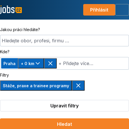
Přihlásit
Me
Jakou práci hledáte?
Hledejte obor, profesi, firmu …
Kde?
+ Přidejte více…
Praha
+ 0 km
Změnit vzdálenost, zvoleno + 0 km
Odebrat
Filtry
Stáže, praxe a trainee programy
Odebrat
Upravit filtry
Hledat