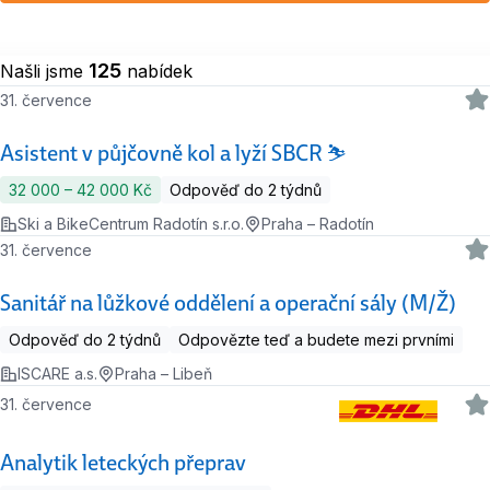
125
Našli jsme
nabídek
31. července
Asistent v půjčovně kol a lyží SBCR ⛷️
32 000 ‍–‍ 42 000 Kč
Odpověď do 2 týdnů
Ski a BikeCentrum Radotín s.r.o.
Praha – Radotín
31. července
Sanitář na lůžkové oddělení a operační sály (M/Ž)
Odpověď do 2 týdnů
Odpovězte teď a budete mezi prvními
ISCARE a.s.
Praha – Libeň
31. července
Analytik leteckých přeprav