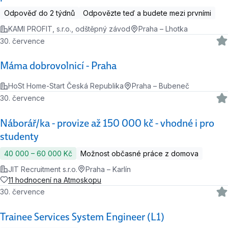
Odpověď do 2 týdnů
Odpovězte teď a budete mezi prvními
KAMI PROFIT, s.r.o., odštěpný závod
Praha – Lhotka
30. července
Máma dobrovolnicí - Praha
HoSt Home-Start Česká Republika
Praha – Bubeneč
30. července
Náborář/ka - provize až 150 000 kč - vhodné i pro
studenty
40 000 ‍–‍ 60 000 Kč
Možnost občasné práce z domova
JIT Recruitment s.r.o.
Praha – Karlín
11 hodnocení na Atmoskopu
30. července
Trainee Services System Engineer (L1)