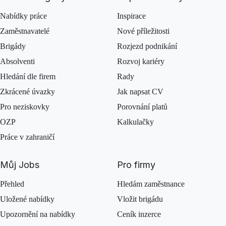
Nabídky práce
Inspirace
Zaměstnavatelé
Nové příležitosti
Brigády
Rozjezd podnikání
Absolventi
Rozvoj kariéry
Hledání dle firem
Rady
Zkrácené úvazky
Jak napsat CV
Pro neziskovky
Porovnání platů
OZP
Kalkulačky
Práce v zahraničí
Můj Jobs
Pro firmy
Přehled
Hledám zaměstnance
Uložené nabídky
Vložit brigádu
Upozornění na nabídky
Ceník inzerce