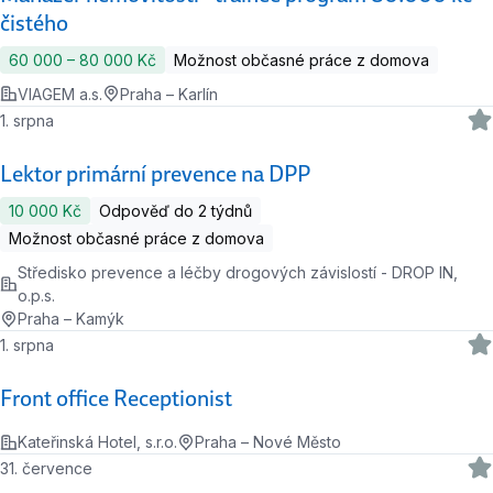
čistého
60 000 ‍–‍ 80 000 Kč
Možnost občasné práce z domova
VIAGEM a.s.
Praha – Karlín
1. srpna
Lektor primární prevence na DPP
10 000 Kč
Odpověď do 2 týdnů
Možnost občasné práce z domova
Středisko prevence a léčby drogových závislostí - DROP IN,
o.p.s.
Praha – Kamýk
1. srpna
Front office Receptionist
Kateřinská Hotel, s.r.o.
Praha – Nové Město
31. července