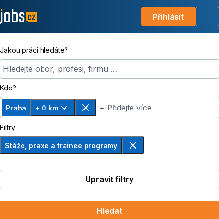
Přihlásit
Me
Jakou práci hledáte?
Hledejte obor, profesi, firmu …
Kde?
+ Přidejte více…
Praha
+ 0 km
Změnit vzdálenost, zvoleno + 0 km
Odebrat
Filtry
Stáže, praxe a trainee programy
Odebrat
Upravit filtry
Hledat