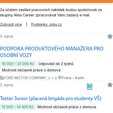
Za účelem zasílání pracovních nabídek budou společnosti ze
skupiny Alma Career zpracovávat Vámi zadaný e‑mail.
Zobrazit více
|
Podmínky Jobs.cz
3. srpna
PODPORA PRODUKTOVÉHO MANAŽERA PRO
OSOBNÍ VOZY
16 000 ‍–‍ 23 000 Kč
Odpověď do 2 týdnů
Možnost občasné práce z domova
FORD MOTOR COMPANY, s. r. o.
Praha – Karlín
3. srpna
Tester Junior (placená brigáda pro studenty VŠ)
12 000 ‍–‍ 14 400 Kč
Možnost občasné práce z domova