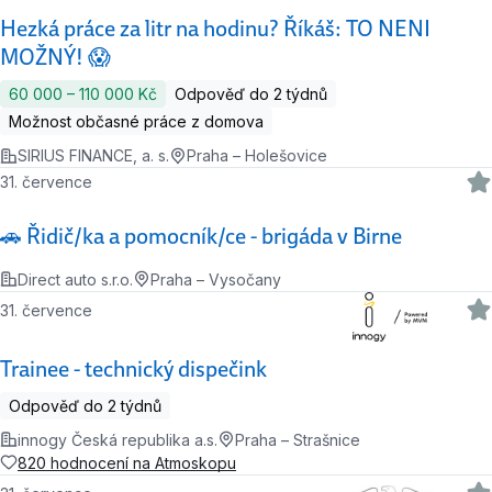
Hezká práce za litr na hodinu? Říkáš: TO NENI
MOŽNÝ! 😱
60 000 ‍–‍ 110 000 Kč
Odpověď do 2 týdnů
Možnost občasné práce z domova
SIRIUS FINANCE, a. s.
Praha – Holešovice
31. července
🚗 Řidič/ka a pomocník/ce - brigáda v Birne
Direct auto s.r.o.
Praha – Vysočany
31. července
Trainee - technický dispečink
Odpověď do 2 týdnů
innogy Česká republika a.s.
Praha – Strašnice
820 hodnocení na Atmoskopu