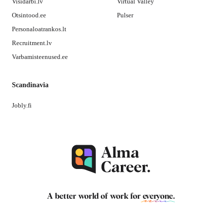
Visidarbi.lv
Virtual Valley
Otsintood.ee
Pulser
Personaloatrankos.lt
Recruitment.lv
Varbamisteenused.ee
Scandinavia
Jobly.fi
A better world of work for
everyone
.