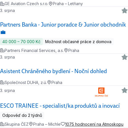
GE Aviation Czech s.r.o.
Praha – Letňany
3. srpna
Partners Banka - Junior poradce & Junior obchodník
💼
40 000 ‍–‍ 70 000 Kč
Možnost občasné práce z domova
Partners Financial Services, a.s.
Praha
3. srpna
Asistent Chráněného bydlení - Noční dohled
Společnost DUHA, z.ú.
Praha
3. srpna
ESCO TRAINEE - specialist/ka produktů a inovací
Odpověď do 2 týdnů
Skupina ČEZ
Praha – Michle
1075 hodnocení na Atmoskopu