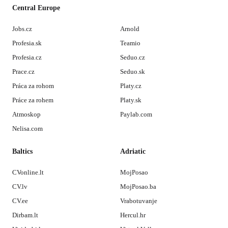
Central Europe
Jobs.cz
Arnold
Profesia.sk
Teamio
Profesia.cz
Seduo.cz
Prace.cz
Seduo.sk
Práca za rohom
Platy.cz
Práce za rohem
Platy.sk
Atmoskop
Paylab.com
Nelisa.com
Baltics
Adriatic
CVonline.lt
MojPosao
CV.lv
MojPosao.ba
CV.ee
Vrabotuvanje
Dirbam.lt
Hercul.hr