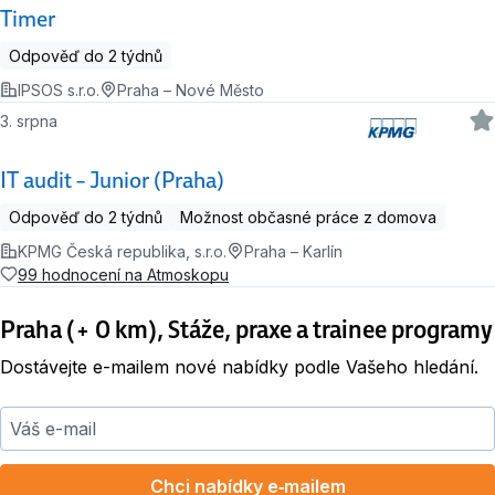
Timer
Odpověď do 2 týdnů
IPSOS s.r.o.
Praha – Nové Město
3. srpna
IT audit – Junior (Praha)
Odpověď do 2 týdnů
Možnost občasné práce z domova
KPMG Česká republika, s.r.o.
Praha – Karlín
99 hodnocení na Atmoskopu
Praha (+ 0 km), Stáže, praxe a trainee programy
Dostávejte e-mailem nové nabídky podle Vašeho hledání.
Váš e-mail
Chci nabídky e‑mailem