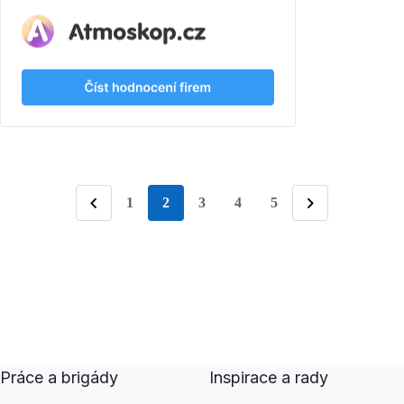
1
2
3
4
5
stránka
Předchozí
Následující
Práce a brigády
Inspirace a rady