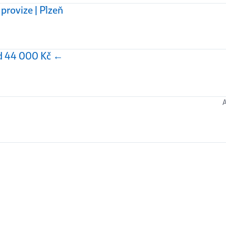
provize | Plzeň
d 44 000 Kč ←