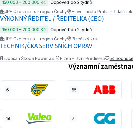
150 000 ‍–‍ 200 000 Kč
Odpověď do 2 týdnů
JPF Czech s.r.o. - region Čechy
Hlavní město Praha + 1 další loka
VÝKONNÝ ŘEDITEL / ŘEDITELKA (CEO)
150 000 ‍–‍ 200 000 Kč
Odpověď do 2 týdnů
JPF Czech s.r.o. - region Čechy
Plzeňský kraj
TECHNIK/ČKA SERVISNÍCH OPRAV
Doosan Škoda Power a.s.
Plzeň – Jižní Předměstí
54 hodnoce
Významní zaměstnavat
6
55
18
7