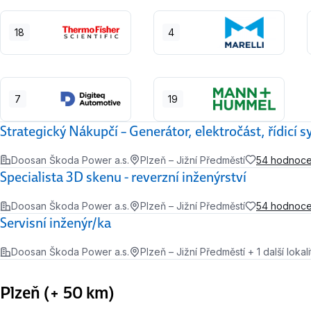
18
4
7
19
Strategický Nákupčí – Generátor, elektročást, řídicí 
Doosan Škoda Power a.s.
Plzeň – Jižní Předměstí
54 hodnoce
Specialista 3D skenu - reverzní inženýrství
Doosan Škoda Power a.s.
Plzeň – Jižní Předměstí
54 hodnoce
Servisní inženýr/ka
Doosan Škoda Power a.s.
Plzeň – Jižní Předměstí + 1 další lokali
Plzeň (+ 50 km)