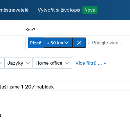
městnavatelé
Vytvořit si životopis
Nové
Kde?
+ Přidejte více…
Plzeň
+ 50 km
Změnit vzdálenost, zvoleno + 50 km
Odebrat
Jazyky
Home office
Více filtrů … +
p úvazku
Změnit filtr
Vzdělání
Změnit filtr
Jazyky
Změnit filtr
Home office
1 207
ašli jsme
nabídek
u