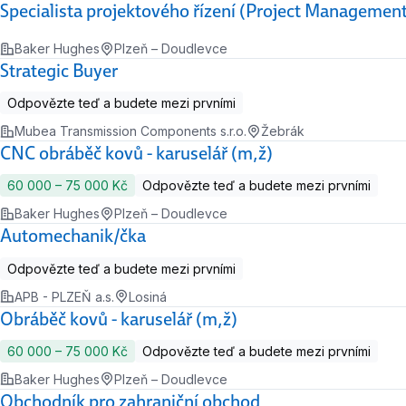
Specialista projektového řízení (Project Management 
Baker Hughes
Plzeň – Doudlevce
Strategic Buyer
Odpovězte teď a budete mezi prvními
Mubea Transmission Components s.r.o.
Žebrák
CNC obráběč kovů - karuselář (m,ž)
60 000 ‍–‍ 75 000 Kč
Odpovězte teď a budete mezi prvními
Baker Hughes
Plzeň – Doudlevce
Automechanik/čka
Odpovězte teď a budete mezi prvními
APB - PLZEŇ a.s.
Losiná
Obráběč kovů - karuselář (m,ž)
60 000 ‍–‍ 75 000 Kč
Odpovězte teď a budete mezi prvními
Baker Hughes
Plzeň – Doudlevce
Obchodník pro zahraniční obchod