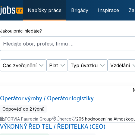
Nabídky práce
Brigády
Inspirace
Za
Jakou práci hledáte?
Hledejte obor, profesi, firmu …
Čas zveřejnění
Plat
Typ úvazku
Vzdělání
Změnit filtr
Změnit filtr
Čas zveřejnění
Plat
Změnit filtr
Ty
N
Operátor výroby / Operátor logistiky
Odpověď do 2 týdnů
FORVIA Faurecia Group
Úherce
205 hodnocení na Atmoskop
VÝKONNÝ ŘEDITEL / ŘEDITELKA (CEO)