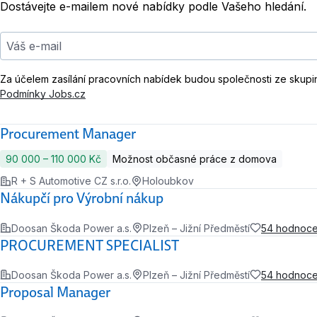
Dostávejte e-mailem nové nabídky podle Vašeho hledání.
Váš e-mail
Za účelem zasílání pracovních nabídek budou společnosti ze skupi
Podmínky Jobs.cz
Procurement Manager
90 000 ‍–‍ 110 000 Kč
Možnost občasné práce z domova
R + S Automotive CZ s.r.o.
Holoubkov
Nákupčí pro Výrobní nákup
Doosan Škoda Power a.s.
Plzeň – Jižní Předměstí
54 hodnoce
PROCUREMENT SPECIALIST
Doosan Škoda Power a.s.
Plzeň – Jižní Předměstí
54 hodnoce
Proposal Manager