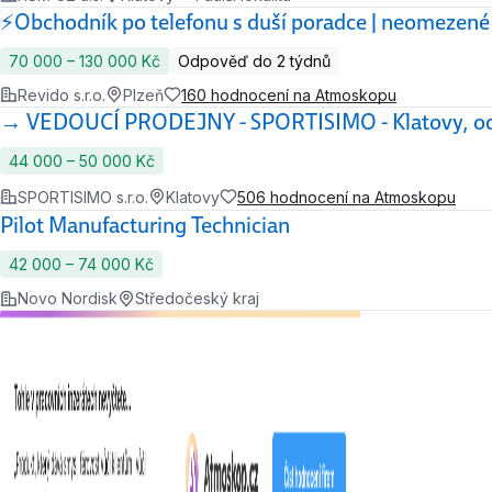
⚡️Obchodník po telefonu s duší poradce | neomezené 
70 000 ‍–‍ 130 000 Kč
Odpověď do 2 týdnů
Revido s.r.o.
Plzeň
160 hodnocení na Atmoskopu
→ VEDOUCÍ PRODEJNY - SPORTISIMO - Klatovy, o
44 000 ‍–‍ 50 000 Kč
SPORTISIMO s.r.o.
Klatovy
506 hodnocení na Atmoskopu
Pilot Manufacturing Technician
42 000 ‍–‍ 74 000 Kč
Novo Nordisk
Středočeský kraj