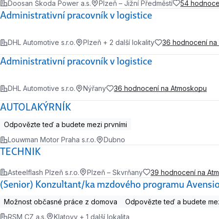
Doosan Škoda Power a.s.
Plzeň – Jižní Předměstí
54 hodnoce
Administrativní pracovník v logistice
DHL Automotive s.r.o.
Plzeň + 2 další lokality
36 hodnocení na
Administrativní pracovník v logistice
DHL Automotive s.r.o.
Nýřany
36 hodnocení na Atmoskopu
AUTOLAKÝRNÍK
Odpovězte teď a budete mezi prvními
Louwman Motor Praha s.r.o.
Dubno
TECHNIK
Asteelflash Plzeň s.r.o.
Plzeň – Skvrňany
39 hodnocení na At
(Senior) Konzultant/ka mzdového programu Avensi
Možnost občasné práce z domova
Odpovězte teď a budete mez
RSM CZ a.s.
Klatovy + 1 další lokalita