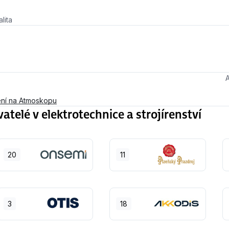
lita
ní na Atmoskopu
elé v elektrotechnice a strojírenství
20
11
3
18