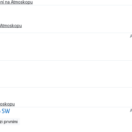
ní na Atmoskopu
 Atmoskopu
moskopu
o SW
i prvními