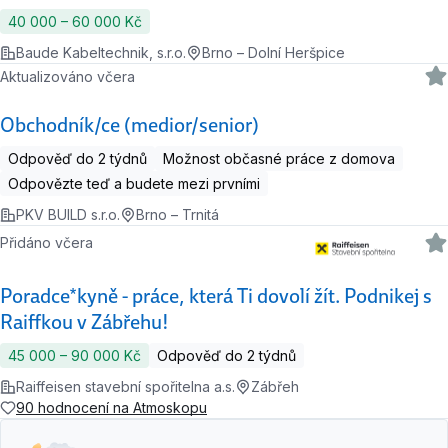
40 000 ‍–‍ 60 000 Kč
Baude Kabeltechnik, s.r.o.
Brno – Dolní Heršpice
Aktualizováno včera
Obchodník/ce (medior/senior)
Odpověď do 2 týdnů
Možnost občasné práce z domova
Odpovězte teď a budete mezi prvními
PKV BUILD s.r.o.
Brno – Trnitá
Přidáno včera
Poradce*kyně - práce, která Ti dovolí žít. Podnikej s
Raiffkou v Zábřehu!
45 000 ‍–‍ 90 000 Kč
Odpověď do 2 týdnů
Raiffeisen stavební spořitelna a.s.
Zábřeh
90 hodnocení na Atmoskopu