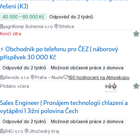
řešení (KJ)
40 000 ‍–‍ 60 000 Kč
Odpověď do 2 týdnů
agriKomp Bohemia s.r.o.
Střelice
Končí zítra
⚡️ Obchodník po telefonu pro ČEZ | náborový
příspěvek 30 000 Kč
Odpověď do 2 týdnů
Možnost občasné práce z domova
Revido s.r.o.
Praha – Nusle
160 hodnocení na Atmoskopu
Přidáno včera
Sales Engineer | Pronájem technologií chlazení a
vytápění l Jižní polovina Čech
Odpověď do 2 týdnů
Možnost občasné práce z domova
R4U s.r.o.
Jihočeský kraj