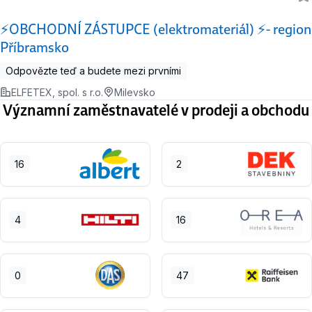
⚡OBCHODNÍ ZÁSTUPCE (elektromateriál) ⚡- region
Příbramsko
Odpovězte teď a budete mezi prvními
ELFETEX, spol. s r.o.
Milevsko
Významní zaměstnavatelé v prodeji a obchodu
16
2
4
16
0
47