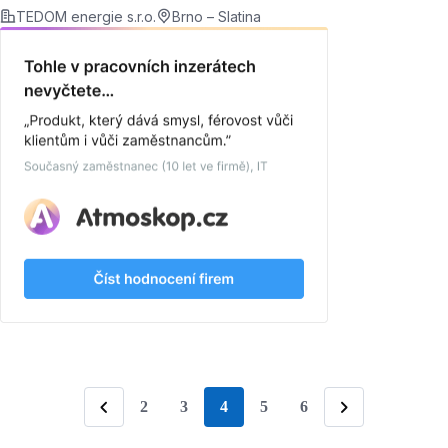
TEDOM energie s.r.o.
Brno – Slatina
2
3
4
5
6
stránka
Předchozí
Následující