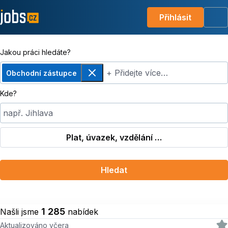
Přihlásit
Me
Jakou práci hledáte?
+ Přidejte více…
Obchodní zástupce
Odebrat
Kde?
např. Jihlava
Plat, úvazek, vzdělání …
Hledat
1 285
Našli jsme
nabídek
Aktualizováno včera