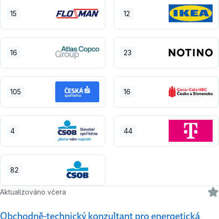
15
12
16
23
105
16
4
44
82
Aktualizováno včera
Obchodně-technický konzultant pro energetická