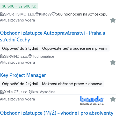
30 800 ‍–‍ 32 800 Kč
SPORTISIMO s.r.o.
Klatovy
506 hodnocení na Atmoskopu
Aktualizováno včera
Obchodní zástupce Autoopravárenství - Praha a
střední Čechy
Odpověď do 2 týdnů
Odpovězte teď a budete mezi prvními
SERVIND s.r.o.
Tuchoměřice
Aktualizováno včera
Key Project Manager
Odpověď do 2 týdnů
Možnost občasné práce z domova
Xella CZ, s.r.o.
kraj Vysočina
Aktualizováno včera
Obchodní zástupce (M/Ž) – vhodné i pro absolventy