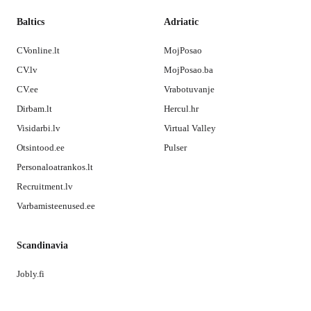
Baltics
Adriatic
CVonline.lt
MojPosao
CV.lv
MojPosao.ba
CV.ee
Vrabotuvanje
Dirbam.lt
Hercul.hr
Visidarbi.lv
Virtual Valley
Otsintood.ee
Pulser
Personaloatrankos.lt
Recruitment.lv
Varbamisteenused.ee
Scandinavia
Jobly.fi