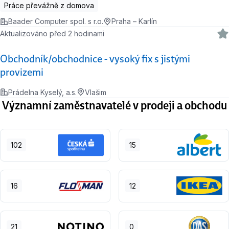
Práce převážně z domova
Baader Computer spol. s r.o.
Praha – Karlín
Aktualizováno před 2 hodinami
Obchodník/obchodnice - vysoký fix s jistými
provizemi
Prádelna Kyselý, a.s.
Vlašim
Významní zaměstnavatelé v prodeji a obchodu
102
15
16
12
21
0