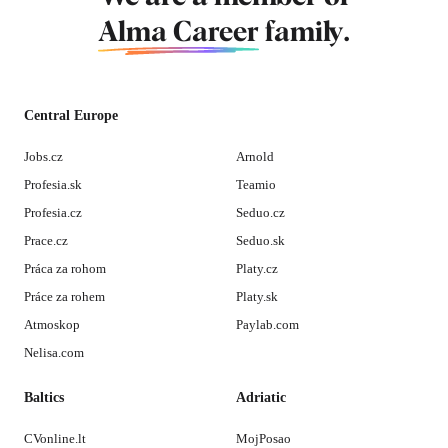
Alma Career
family.
Central Europe
Jobs.cz
Arnold
Profesia.sk
Teamio
Profesia.cz
Seduo.cz
Prace.cz
Seduo.sk
Práca za rohom
Platy.cz
Práce za rohem
Platy.sk
Atmoskop
Paylab.com
Nelisa.com
Baltics
Adriatic
CVonline.lt
MojPosao