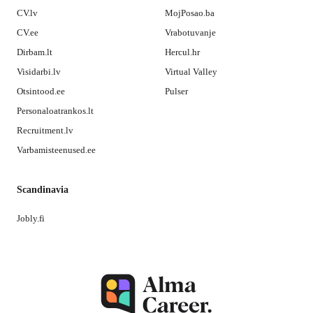
CV.lv
MojPosao.ba
CV.ee
Vrabotuvanje
Dirbam.lt
Hercul.hr
Visidarbi.lv
Virtual Valley
Otsintood.ee
Pulser
Personaloatrankos.lt
Recruitment.lv
Varbamisteenused.ee
Scandinavia
Jobly.fi