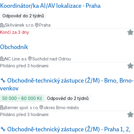
Koordinátor/ka AI/AV lokalizace - Praha
Odpověď do 2 týdnů
Skřivánek s.r.o.
Praha
Končí za 3 dny
Obchodník
NC Line a.s.
Suchdol nad Odrou
Přidáno před 3 hodinami
🔧 Obchodně-technický zástupce (Ž/M) - Brno, Brno-
venkov
50 000 ‍–‍ 80 000 Kč
Odpověď do 2 týdnů
Berner spol. s r.o.
okres Brno-město
Přidáno před 3 hodinami
🔧 Obchodně-technický zástupce (Ž/M) - Praha 1, 2,