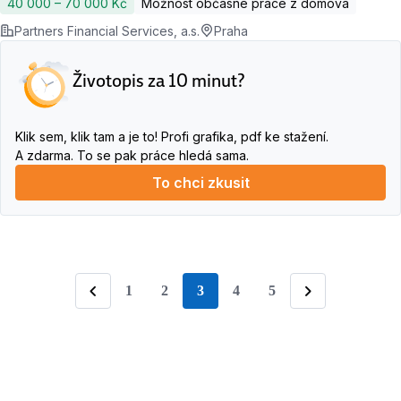
40 000 ‍–‍ 70 000 Kč
Možnost občasné práce z domova
Partners Financial Services, a.s.
Praha
Životopis za 10 minut?
Klik sem, klik tam a je to! Profi grafika, pdf ke stažení.
A zdarma. To se pak práce hledá sama.
To chci zkusit
1
2
3
4
5
stránka
Předchozí
Následující