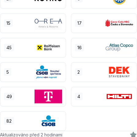
15
17
45
16
5
2
49
4
82
Aktualizováno před 2 hodinami