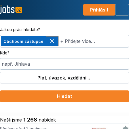
Přihlásit
Me
Jakou práci hledáte?
+ Přidejte více…
Obchodní zástupce
Odebrat
Kde?
např. Jihlava
Plat, úvazek, vzdělání …
Hledat
1 268
Našli jsme
nabídek
Přidáno před 2 hodinami