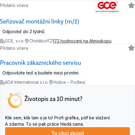
Přidáno včera
Seřizovač montážní linky (m/ž)
Odpověď do 2 týdnů
GCE, s.r.o.
Chotěboř
172 hodnocení na Atmoskopu
Přidáno včera
Pracovník zákaznického servisu
Odpovězte teď a budete mezi prvními
ADA International s.r.o.
Holice – Podlesí
Životopis za 10 minut?
Klik sem, klik tam a je to! Profi grafika, pdf ke stažení.
A zdarma. To se pak práce hledá sama.
To chci zkusit