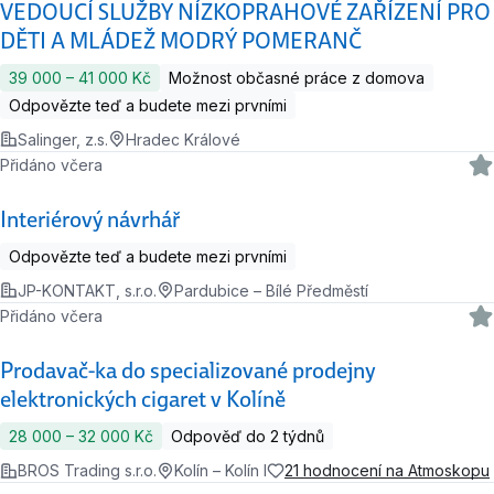
VEDOUCÍ SLUŽBY NÍZKOPRAHOVÉ ZAŘÍZENÍ PRO
DĚTI A MLÁDEŽ MODRÝ POMERANČ
39 000 ‍–‍ 41 000 Kč
Možnost občasné práce z domova
Odpovězte teď a budete mezi prvními
Salinger, z.s.
Hradec Králové
Přidáno včera
Interiérový návrhář
Odpovězte teď a budete mezi prvními
JP-KONTAKT, s.r.o.
Pardubice – Bílé Předměstí
Přidáno včera
Prodavač-ka do specializované prodejny
elektronických cigaret v Kolíně
28 000 ‍–‍ 32 000 Kč
Odpověď do 2 týdnů
BROS Trading s.r.o.
Kolín – Kolín I
21 hodnocení na Atmoskopu