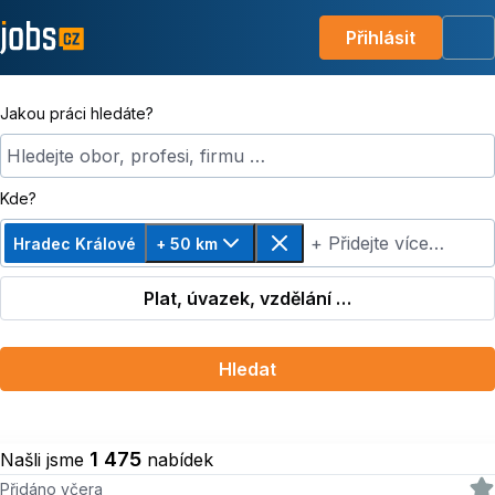
Přihlásit
Me
Jakou práci hledáte?
Hledejte obor, profesi, firmu …
Kde?
+ Přidejte více…
Hradec Králové
+ 50 km
Změnit vzdálenost, zvoleno + 50 km
Odebrat
Plat, úvazek, vzdělání …
Hledat
1 475
Našli jsme
nabídek
Přidáno včera