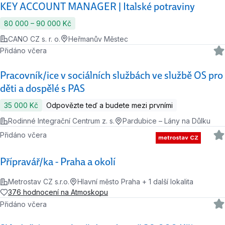
KEY ACCOUNT MANAGER | Italské potraviny
80 000 ‍–‍ 90 000 Kč
CANO CZ s. r. o.
Heřmanův Městec
Přidáno včera
Pracovník/ice v sociálních službách ve službě OS pro
děti a dospělé s PAS
35 000 Kč
Odpovězte teď a budete mezi prvními
Rodinné Integrační Centrum z. s.
Pardubice – Lány na Důlku
Přidáno včera
Přípravář/ka - Praha a okolí
Metrostav CZ s.r.o.
Hlavní město Praha + 1 další lokalita
376 hodnocení na Atmoskopu
Přidáno včera