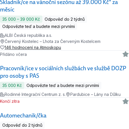
Skladník/ce na vánoční sezónu až 39.000 Kč* za
měsíc
35 000 ‍–‍ 39 000 Kč
Odpověď do 2 týdnů
Odpovězte teď a budete mezi prvními
ALBI Česká republika a.s.
Červený Kostelec – Lhota za Červeným Kostelcem
146 hodnocení na Atmoskopu
Přidáno včera
Pracovník/ice v sociálních službách ve službě DOZP
pro osoby s PAS
35 000 Kč
Odpovězte teď a budete mezi prvními
Rodinné Integrační Centrum z. s.
Pardubice – Lány na Důlku
Končí zítra
Automechanik/čka
Odpověď do 2 týdnů