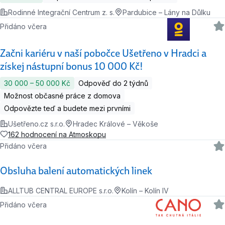
Rodinné Integrační Centrum z. s.
Pardubice – Lány na Důlku
Přidáno včera
Začni kariéru v naší pobočce Ušetřeno v Hradci a
získej nástupní bonus 10 000 Kč!
30 000 ‍–‍ 50 000 Kč
Odpověď do 2 týdnů
Možnost občasné práce z domova
Odpovězte teď a budete mezi prvními
Ušetřeno.cz s.r.o.
Hradec Králové – Věkoše
162 hodnocení na Atmoskopu
Přidáno včera
Obsluha balení automatických linek
ALLTUB CENTRAL EUROPE s.r.o.
Kolín – Kolín IV
Přidáno včera