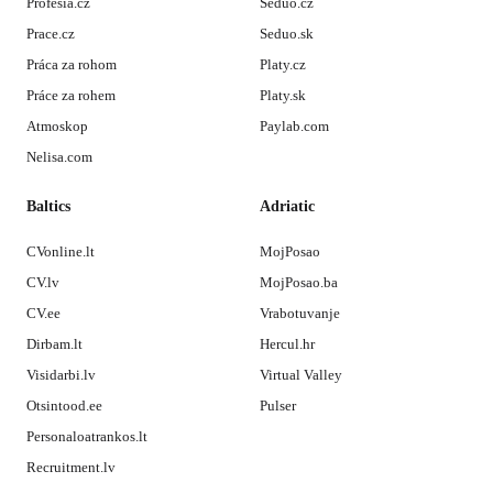
Profesia.cz
Seduo.cz
Prace.cz
Seduo.sk
Práca za rohom
Platy.cz
Práce za rohem
Platy.sk
Atmoskop
Paylab.com
Nelisa.com
Baltics
Adriatic
CVonline.lt
MojPosao
CV.lv
MojPosao.ba
CV.ee
Vrabotuvanje
Dirbam.lt
Hercul.hr
Visidarbi.lv
Virtual Valley
Otsintood.ee
Pulser
Personaloatrankos.lt
Recruitment.lv