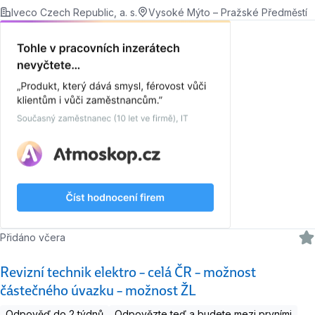
Iveco Czech Republic, a. s.
Vysoké Mýto – Pražské Předměstí
Přidáno včera
Revizní technik elektro – celá ČR – možnost
částečného úvazku – možnost ŽL
Odpověď do 2 týdnů
Odpovězte teď a budete mezi prvními