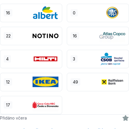
16
0
22
16
4
3
12
49
17
Přidáno včera