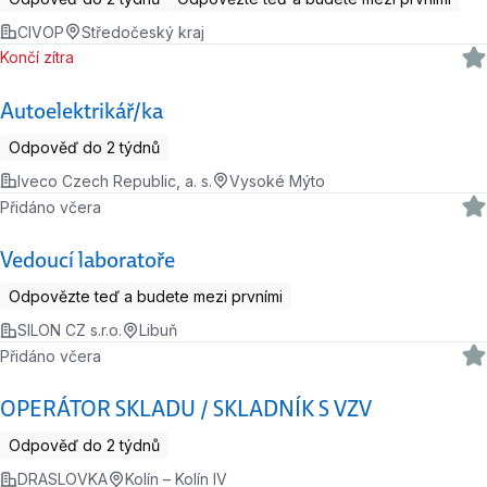
CIVOP
Středočeský kraj
Končí zítra
Autoelektrikář/ka
Odpověď do 2 týdnů
Iveco Czech Republic, a. s.
Vysoké Mýto
Přidáno včera
Vedoucí laboratoře
Odpovězte teď a budete mezi prvními
SILON CZ s.r.o.
Libuň
Přidáno včera
OPERÁTOR SKLADU / SKLADNÍK S VZV
Odpověď do 2 týdnů
DRASLOVKA
Kolín – Kolín IV