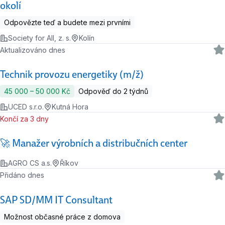
okolí
Odpovězte teď a budete mezi prvními
Society for All, z. s.
Kolín
Aktualizováno dnes
Technik provozu energetiky (m/ž)
45 000 ‍–‍ 50 000 Kč
Odpověď do 2 týdnů
UCED s.r.o.
Kutná Hora
Končí za 3 dny
🚀 Manažer výrobních a distribučních center
AGRO CS a.s.
Říkov
Přidáno dnes
SAP SD/MM IT Consultant
Možnost občasné práce z domova