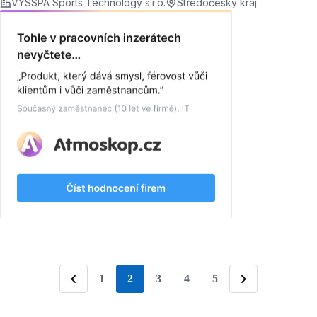
VYSSPA Sports Technology s.r.o.
Středočeský kraj
1
2
3
4
5
stránka
Předchozí
Následující