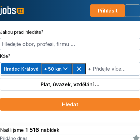
Přihlásit
Me
Jakou práci hledáte?
Hledejte obor, profesi, firmu …
Kde?
+ Přidejte více…
Hradec Králové
+ 50 km
Změnit vzdálenost, zvoleno + 50 km
Odebrat
Plat, úvazek, vzdělání …
Hledat
1 516
Našli jsme
nabídek
Přidáno dnes