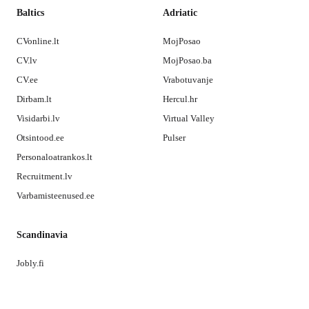
Baltics
Adriatic
CVonline.lt
MojPosao
CV.lv
MojPosao.ba
CV.ee
Vrabotuvanje
Dirbam.lt
Hercul.hr
Visidarbi.lv
Virtual Valley
Otsintood.ee
Pulser
Personaloatrankos.lt
Recruitment.lv
Varbamisteenused.ee
Scandinavia
Jobly.fi