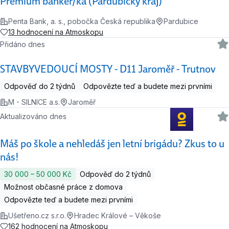
Premium bankéř/ka (Pardubický kraj)
Penta Bank, a. s., pobočka Česká republika
Pardubice
13 hodnocení na Atmoskopu
Přidáno dnes
STAVBYVEDOUCÍ MOSTY - D11 Jaroměř - Trutnov
Odpověď do 2 týdnů
Odpovězte teď a budete mezi prvními
M - SILNICE a.s.
Jaroměř
Aktualizováno dnes
Máš po škole a nehledáš jen letní brigádu? Zkus to u
nás!
30 000 ‍–‍ 50 000 Kč
Odpověď do 2 týdnů
Možnost občasné práce z domova
Odpovězte teď a budete mezi prvními
Ušetřeno.cz s.r.o.
Hradec Králové – Věkoše
162 hodnocení na Atmoskopu