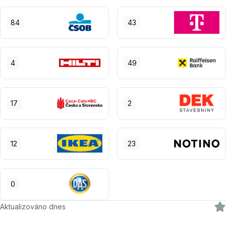
84
43
4
49
17
2
12
23
0
Aktualizováno dnes