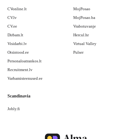
CVonline.lt
MojPosao
CV.lv
MojPosao.ba
CV.ee
Vrabotuvanje
Dirbam.lt
Hercul.hr
Visidarbi.lv
Virtual Valley
Otsintood.ee
Pulser
Personaloatrankos.lt
Recruitment.lv
Varbamisteenused.ee
Scandinavia
Jobly.fi