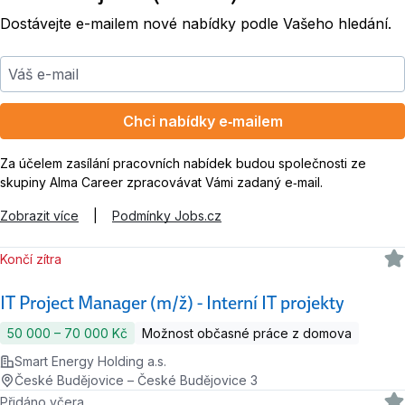
Dostávejte e-mailem nové nabídky podle Vašeho hledání.
Váš e-mail
Chci nabídky e‑mailem
Za účelem zasílání pracovních nabídek budou společnosti ze
skupiny Alma Career zpracovávat Vámi zadaný e‑mail.
Zobrazit více
|
Podmínky Jobs.cz
Končí zítra
IT Project Manager (m/ž) - Interní IT projekty
50 000 ‍–‍ 70 000 Kč
Možnost občasné práce z domova
Smart Energy Holding a.s.
České Budějovice – České Budějovice 3
Přidáno včera