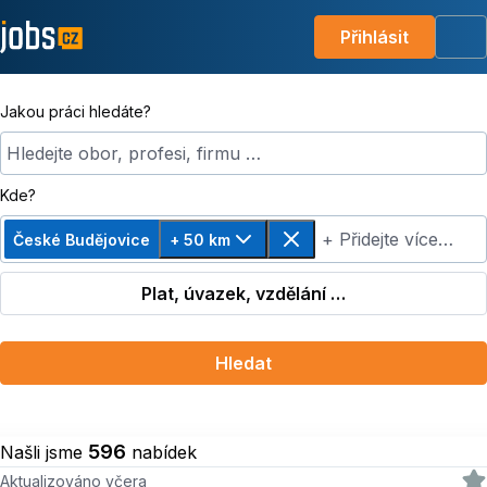
Přihlásit
Me
Jakou práci hledáte?
Hledejte obor, profesi, firmu …
Kde?
+ Přidejte více…
České Budějovice
+ 50 km
Změnit vzdálenost, zvoleno + 50 km
Odebrat
Plat, úvazek, vzdělání …
Hledat
596
Našli jsme
nabídek
Aktualizováno včera