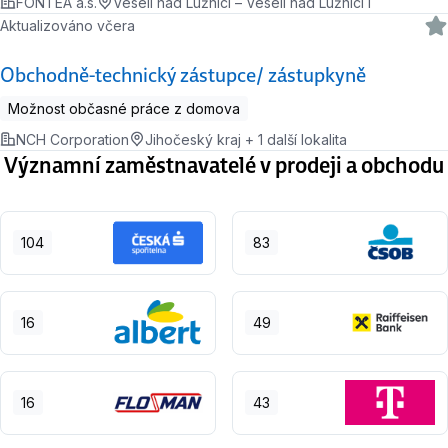
FONTEA a.s.
Veselí nad Lužnicí – Veselí nad Lužnicí I
Aktualizováno včera
Obchodně-technický zástupce/ zástupkyně
Možnost občasné práce z domova
NCH Corporation
Jihočeský kraj + 1 další lokalita
Významní zaměstnavatelé v prodeji a obchodu
104
83
16
49
16
43