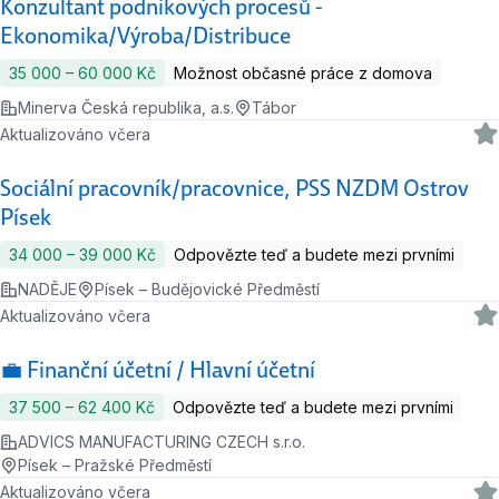
Konzultant podnikových procesů -
Ekonomika/Výroba/Distribuce
35 000 ‍–‍ 60 000 Kč
Možnost občasné práce z domova
Minerva Česká republika, a.s.
Tábor
Aktualizováno včera
Sociální pracovník/pracovnice, PSS NZDM Ostrov
Písek
34 000 ‍–‍ 39 000 Kč
Odpovězte teď a budete mezi prvními
NADĚJE
Písek – Budějovické Předměstí
Aktualizováno včera
💼 Finanční účetní / Hlavní účetní
37 500 ‍–‍ 62 400 Kč
Odpovězte teď a budete mezi prvními
ADVICS MANUFACTURING CZECH s.r.o.
Písek – Pražské Předměstí
Aktualizováno včera