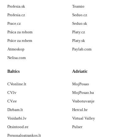
Profesia.sk
Teamio
Profesia.cz
Seduo.cz
Prace.cz
Seduo.sk
Práca za rohom
Platy.cz
Práce za rohem
Platy.sk
Atmoskop
Paylab.com
Nelisa.com
Baltics
Adriatic
CVonline.lt
MojPosao
CV.lv
MojPosao.ba
CV.ee
Vrabotuvanje
Dirbam.lt
Hercul.hr
Visidarbi.lv
Virtual Valley
Otsintood.ee
Pulser
Personaloatrankos.lt