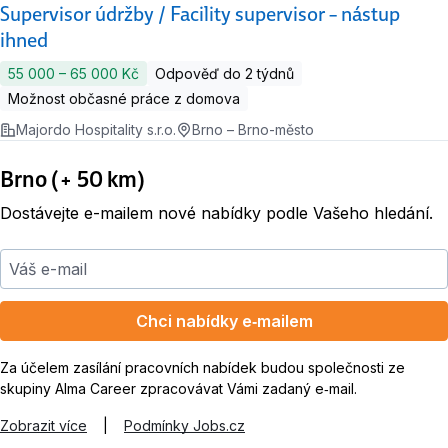
Supervisor údržby / Facility supervisor – nástup
ihned
55 000 ‍–‍ 65 000 Kč
Odpověď do 2 týdnů
Možnost občasné práce z domova
Majordo Hospitality s.r.o.
Brno – Brno-město
Brno (+ 50 km)
Dostávejte e-mailem nové nabídky podle Vašeho hledání.
Váš e-mail
Chci nabídky e‑mailem
Za účelem zasílání pracovních nabídek budou společnosti ze
skupiny Alma Career zpracovávat Vámi zadaný e‑mail.
Zobrazit více
|
Podmínky Jobs.cz