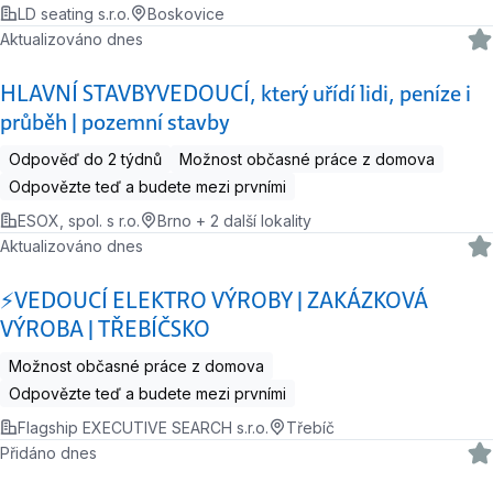
LD seating s.r.o.
Boskovice
Aktualizováno dnes
HLAVNÍ STAVBYVEDOUCÍ, který uřídí lidi, peníze i
průběh | pozemní stavby
Odpověď do 2 týdnů
Možnost občasné práce z domova
Odpovězte teď a budete mezi prvními
ESOX, spol. s r.o.
Brno + 2 další lokality
Aktualizováno dnes
⚡VEDOUCÍ ELEKTRO VÝROBY | ZAKÁZKOVÁ
VÝROBA | TŘEBÍČSKO
Možnost občasné práce z domova
Odpovězte teď a budete mezi prvními
Flagship EXECUTIVE SEARCH s.r.o.
Třebíč
Přidáno dnes