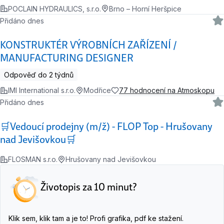
POCLAIN HYDRAULICS, s.r.o.
Brno – Horní Heršpice
Přidáno dnes
KONSTRUKTÉR VÝROBNÍCH ZAŘÍZENÍ /
MANUFACTURING DESIGNER
Odpověď do 2 týdnů
IMI International s.r.o.
Modřice
77 hodnocení na Atmoskopu
Přidáno dnes
🛒Vedoucí prodejny (m/ž) - FLOP Top - Hrušovany
nad Jevišovkou🛒
FLOSMAN s.r.o.
Hrušovany nad Jevišovkou
Životopis za 10 minut?
Klik sem, klik tam a je to! Profi grafika, pdf ke stažení.