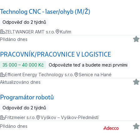
Technolog CNC - laser/ohyb (M/Ž)
Odpověď do 2 týdnů
ZELTWANGER AMT s.r.o.
Kuřim
Přidáno dnes
PRACOVNÍK/PRACOVNICE V LOGISTICE
35 000 ‍–‍ 40 000 Kč
Odpovězte teď a budete mezi prvními
Efficient Energy Technology s.r.o.
Senice na Hané
Aktualizováno dnes
Programátor robotů
Odpověď do 2 týdnů
Fritzmeier s.r.o.
Vyškov – Vyškov-Předměstí
Přidáno dnes