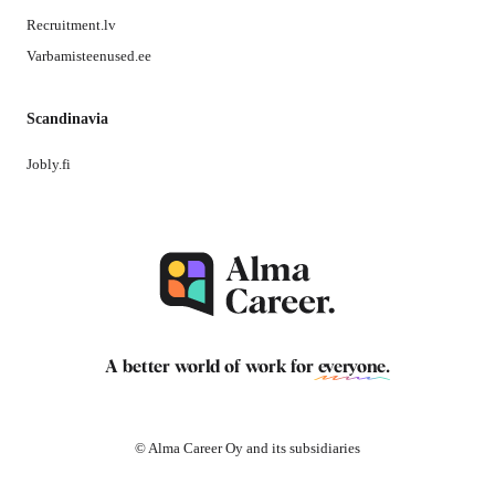
Recruitment.lv
Varbamisteenused.ee
Scandinavia
Jobly.fi
A better world of work for
everyone
.
© Alma Career Oy and its subsidiaries