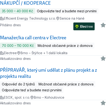
NÁKUPČÍ / KOOPERACE
35 000 ‍–‍ 40 000 Kč
Odpovězte teď a budete mezi prvními
Efficient Energy Technology s.r.o.
Senice na Hané
Přidáno dnes
Manažer/ka call centra v Electree
70 000 ‍–‍ 110 000 Kč
Možnost občasné práce z domova
Electree
Brno – Štýřice + 1 další lokalita
Aktualizováno dnes
PŘÍPRAVÁŘ, který umí udělat z plánu projekt a z
projektu realitu
Odpověď do 2 týdnů
Možnost občasné práce z domova
Odpovězte teď a budete mezi prvními
ESOX, spol. s r.o.
Brno – Kohoutovice
Aktualizováno dnes