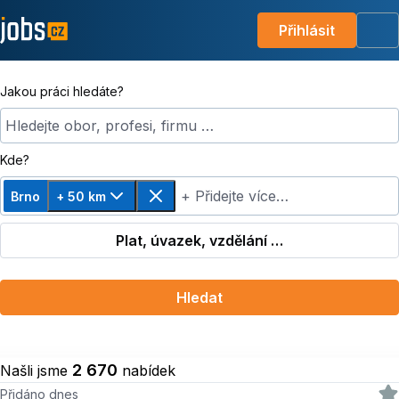
Přihlásit
Me
Jakou práci hledáte?
Hledejte obor, profesi, firmu …
Kde?
+ Přidejte více…
Brno
+ 50 km
Změnit vzdálenost, zvoleno + 50 km
Odebrat
Plat, úvazek, vzdělání …
Hledat
2 670
Našli jsme
nabídek
Přidáno dnes