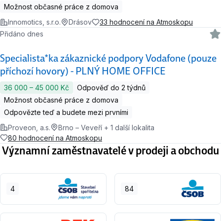
Možnost občasné práce z domova
Innomotics, s.r.o.
Drásov
33 hodnocení na Atmoskopu
Přidáno dnes
Specialista*ka zákaznické podpory Vodafone (pouze
příchozí hovory) - PLNÝ HOME OFFICE
36 000 ‍–‍ 45 000 Kč
Odpověď do 2 týdnů
Možnost občasné práce z domova
Odpovězte teď a budete mezi prvními
Proveon, a.s.
Brno – Veveří + 1 další lokalita
80 hodnocení na Atmoskopu
Významní zaměstnavatelé v prodeji a obchodu
4
84