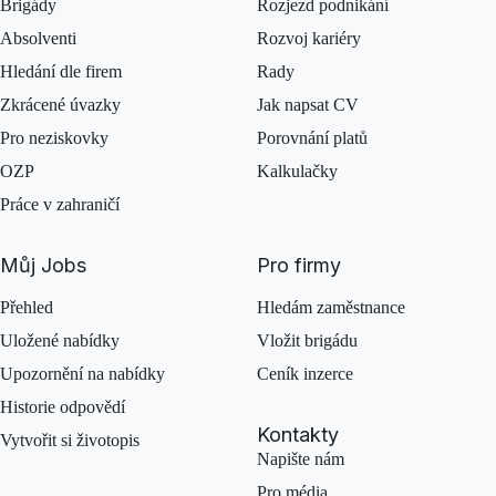
Brigády
Rozjezd podnikání
Absolventi
Rozvoj kariéry
Hledání dle firem
Rady
Zkrácené úvazky
Jak napsat CV
Pro neziskovky
Porovnání platů
OZP
Kalkulačky
Práce v zahraničí
Můj Jobs
Pro firmy
Přehled
Hledám zaměstnance
Uložené nabídky
Vložit brigádu
Upozornění na nabídky
Ceník inzerce
Historie odpovědí
Kontakty
Vytvořit si životopis
Napište nám
Pro média