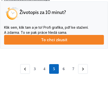
Životopis za 10 minut?
Klik sem, klik tam a je to! Profi grafika, pdf ke stažení.
A zdarma. To se pak práce hledá sama.
To chci zkusit
3
4
5
6
7
stránka
Předchozí
Následující