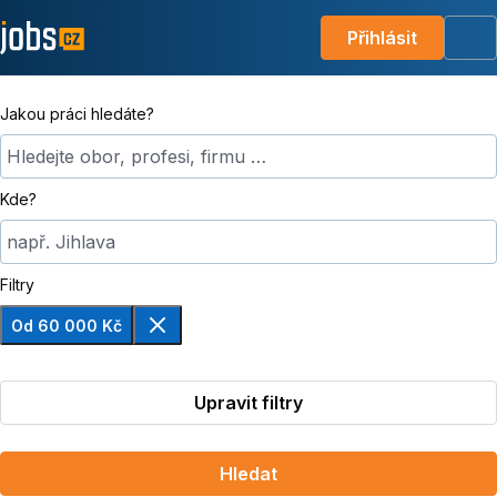
Přihlásit
Me
Jakou práci hledáte?
Hledejte obor, profesi, firmu …
Kde?
např. Jihlava
Filtry
Od 60 000 Kč
Odebrat
Upravit filtry
Hledat