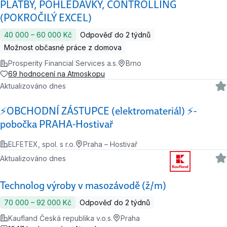
PLATBY, POHLEDÁVKY, CONTROLLING
(POKROČILÝ EXCEL)
40 000 ‍–‍ 60 000 Kč
Odpověď do 2 týdnů
Možnost občasné práce z domova
Prosperity Financial Services a.s.
Brno
69 hodnocení na Atmoskopu
Aktualizováno dnes
⚡OBCHODNÍ ZÁSTUPCE (elektromateriál) ⚡-
pobočka PRAHA-Hostivař
ELFETEX, spol. s r.o.
Praha – Hostivař
Aktualizováno dnes
Technolog výroby v masozávodě (ž/m)
70 000 ‍–‍ 92 000 Kč
Odpověď do 2 týdnů
Kaufland Česká republika v.o.s.
Praha