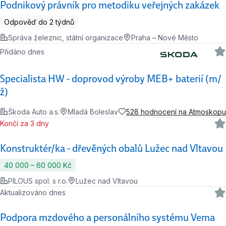
Podnikový právník pro metodiku veřejných zakázek
Odpověď do 2 týdnů
Správa železnic, státní organizace
Praha – Nové Město
Přidáno dnes
Specialista HW - doprovod výroby MEB+ baterií (m/
ž)
Škoda Auto a.s.
Mladá Boleslav
528 hodnocení na Atmoskopu
Končí za 3 dny
Konstruktér/ka - dřevěných obalů Lužec nad Vltavou
40 000 ‍–‍ 60 000 Kč
PILOUS spol. s r.o.
Lužec nad Vltavou
Aktualizováno dnes
Podpora mzdového a personálního systému Vema