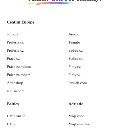
Central Europe
Jobs.cz
Arnold
Profesia.sk
Teamio
Profesia.cz
Seduo.cz
Prace.cz
Seduo.sk
Práca za rohom
Platy.cz
Práce za rohem
Platy.sk
Atmoskop
Paylab.com
Nelisa.com
Baltics
Adriatic
CVonline.lt
MojPosao
CV.lv
MojPosao.ba