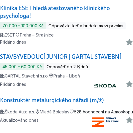
Klinika ESET hledá atestovaného klinického
psychologa!
70 000 ‍–‍ 100 000 Kč
Odpovězte teď a budete mezi prvními
ESET
Praha – Strašnice
Přidáno dnes
STAVBYVEDOUCÍ JUNIOR | GARTAL STAVEBNÍ
45 000 ‍–‍ 60 000 Kč
Odpověď do 2 týdnů
GARTAL Stavební s.r.o.
Praha – Libeň
Přidáno dnes
Konstruktér metalurgického nářadí (m/ž)
Škoda Auto a.s.
Mladá Boleslav
528 hodnocení na Atmoskopu
Aktualizováno dnes