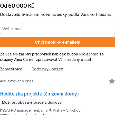
Od 60 000 Kč
Dostávejte e-mailem nové nabídky podle Vašeho hledání.
Váš e-mail
Chci nabídky e‑mailem
Za účelem zasílání pracovních nabídek budou společnosti ze
skupiny Alma Career zpracovávat Vámi zadaný e‑mail.
Zobrazit více
|
Podmínky Jobs.cz
Aktualizováno dnes
Ředitel/ka projektu (činžovní domy)
Možnost občasné práce z domova
SATPO management, s.r.o.
Praha – Smíchov