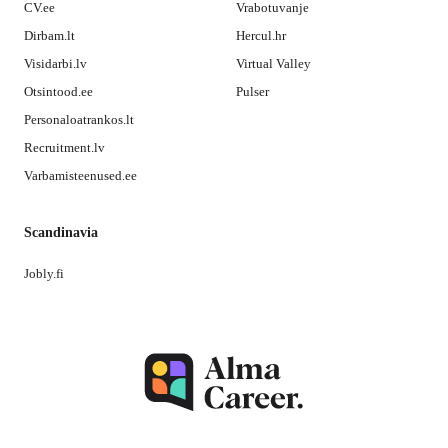
CV.ee
Vrabotuvanje
Dirbam.lt
Hercul.hr
Visidarbi.lv
Virtual Valley
Otsintood.ee
Pulser
Personaloatrankos.lt
Recruitment.lv
Varbamisteenused.ee
Scandinavia
Jobly.fi