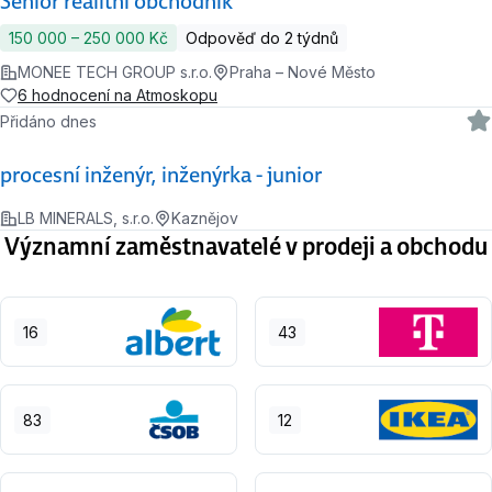
Senior realitní obchodník
150 000 ‍–‍ 250 000 Kč
Odpověď do 2 týdnů
MONEE TECH GROUP s.r.o.
Praha – Nové Město
6 hodnocení na Atmoskopu
Přidáno dnes
procesní inženýr, inženýrka - junior
LB MINERALS, s.r.o.
Kaznějov
Významní zaměstnavatelé v prodeji a obchodu
16
43
83
12