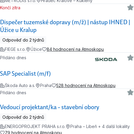
METRODIS s.r.o.
Hradec Králové – Kukleny
Končí zítra
Dispečer tuzemské dopravy (m/ž) | nástup IHNED |
Úžice u Kralup
Odpověď do 2 týdnů
FIEGE s.r.o.
Úžice
84 hodnocení na Atmoskopu
Přidáno dnes
SAP Specialist (m/f)
Škoda Auto a.s.
Praha
528 hodnocení na Atmoskopu
Přidáno dnes
Vedoucí projektant/ka – stavební obory
Odpověď do 2 týdnů
ENERGOPROJEKT PRAHA s.r.o.
Praha – Libeň + 4 další lokality
79 hodnocení na Atmoskopu