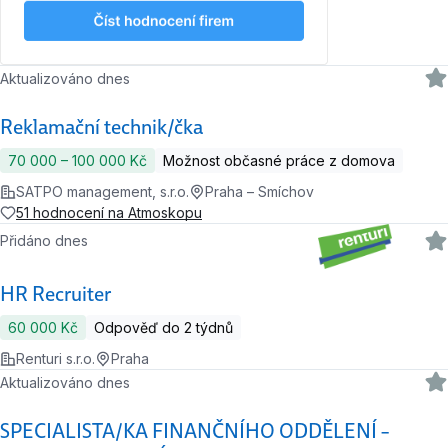
Aktualizováno dnes
Reklamační technik/čka
70 000 ‍–‍ 100 000 Kč
Možnost občasné práce z domova
SATPO management, s.r.o.
Praha – Smíchov
51 hodnocení na Atmoskopu
Přidáno dnes
HR Recruiter
60 000 Kč
Odpověď do 2 týdnů
Renturi s.r.o.
Praha
Aktualizováno dnes
SPECIALISTA/KA FINANČNÍHO ODDĚLENÍ –