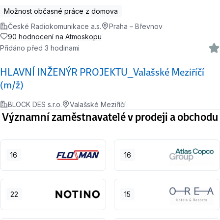
Možnost občasné práce z domova
České Radiokomunikace a.s.
Praha – Břevnov
90 hodnocení na Atmoskopu
Přidáno před 3 hodinami
HLAVNÍ INŽENÝR PROJEKTU_Valašské Meziříčí
(m/ž)
BLOCK DES s.r.o.
Valašské Meziříčí
Významní zaměstnavatelé v prodeji a obchodu
16
16
22
15