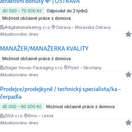
atraktivní bonusy 💸 | OSTRAVA
40 000 ‍–‍ 70 000 Kč
Odpověď do 2 týdnů
Možnost občasné práce z domova
#digitalnimarketing s.r.o.
Ostrava – Moravská Ostrava
Aktualizováno dnes
MANAŽER/MANAŽERKA KVALITY
Možnost občasné práce z domova
Stäger Inovac Packaging s.r.o.
Plzeň – Skvrňany
Aktualizováno dnes
Prodejce/prodejkyně / technický specialista/ka –
čerpadla
45 000 ‍–‍ 60 000 Kč
Možnost občasné práce z domova
DISA s.r.o.
Brno – Lesná
Aktualizováno dnes