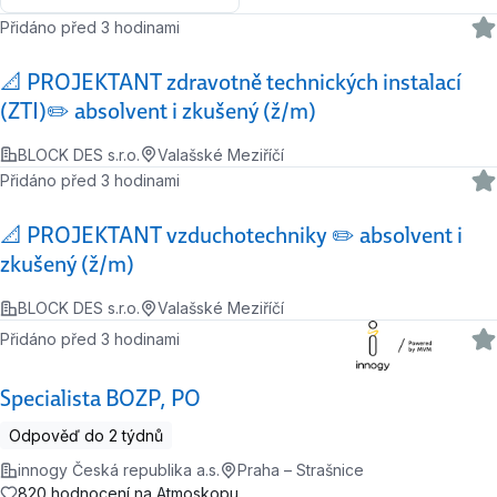
Přidáno před 3 hodinami
📐 PROJEKTANT zdravotně technických instalací
(ZTI)✏️ absolvent i zkušený (ž/m)
BLOCK DES s.r.o.
Valašské Meziříčí
Přidáno před 3 hodinami
📐 PROJEKTANT vzduchotechniky ✏️ absolvent i
zkušený (ž/m)
BLOCK DES s.r.o.
Valašské Meziříčí
Přidáno před 3 hodinami
Specialista BOZP, PO
Odpověď do 2 týdnů
innogy Česká republika a.s.
Praha – Strašnice
820 hodnocení na Atmoskopu