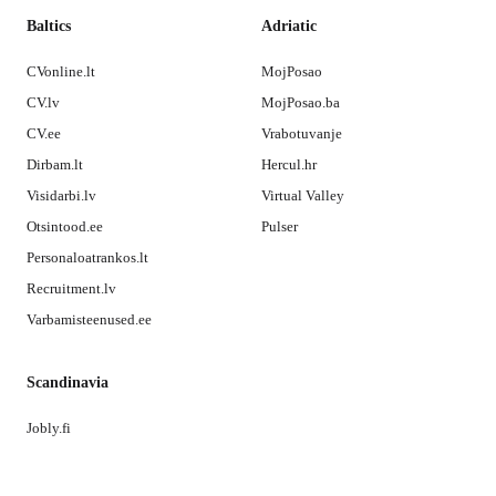
Baltics
Adriatic
CVonline.lt
MojPosao
CV.lv
MojPosao.ba
CV.ee
Vrabotuvanje
Dirbam.lt
Hercul.hr
Visidarbi.lv
Virtual Valley
Otsintood.ee
Pulser
Personaloatrankos.lt
Recruitment.lv
Varbamisteenused.ee
Scandinavia
Jobly.fi