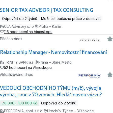
SENIOR TAX ADVISOR | TAX CONSULTING
Odpověď do 2 týdnů
Možnost občasné práce z domova
CLA Advisory s.r.o.
Praha – Karlín
116 hodnocení na Atmoskopu
Přidáno dnes
Relationship Manager - Nemovitostní financování
TRINITY BANK a.s.
Praha – Staré Město
52 hodnocení na Atmoskopu
Aktualizováno dnes
VEDOUCÍ OBCHODNÍHO TÝMU (m/ž), vývoj a
výroba, jsme v 70 zemích. Hledáš novou výzvu?
70 000 ‍–‍ 100 000 Kč
Odpověď do 2 týdnů
PERFORMIA, spol. s r. o.
Hrochův Týnec – Blížňovice