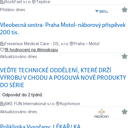
RockFast s.r.o.
Teplice
Přidáno dnes
Všeobecná sestra- Praha Motol- náborový příspěvek
200 tis.
Fresenius Medical Care - DS, s.r.o.
Praha – Motol
18 hodnocení na Atmoskopu
Aktualizováno dnes
VEĎTE TECHNICKÉ ODDĚLENÍ, KTERÉ DRŽÍ
VÝROBU V CHODU A POSOUVÁ NOVÉ PRODUKTY
DO SÉRIE
Odpověď do 2 týdnů
BIKE FUN International s.r.o.
Kopřivnice
Aktualizováno dnes
Poliklinika Vysočany: LÉKAŘ/ KA