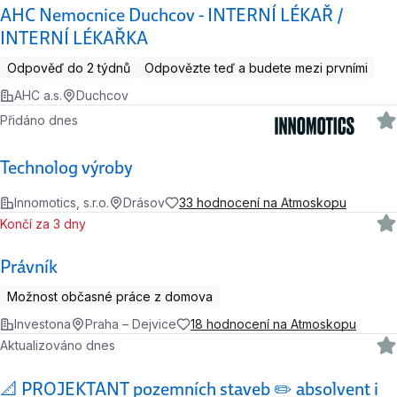
AHC Nemocnice Duchcov - INTERNÍ LÉKAŘ /
INTERNÍ LÉKAŘKA
Odpověď do 2 týdnů
Odpovězte teď a budete mezi prvními
AHC a.s.
Duchcov
Přidáno dnes
Technolog výroby
Innomotics, s.r.o.
Drásov
33 hodnocení na Atmoskopu
Končí za 3 dny
Právník
Možnost občasné práce z domova
Investona
Praha – Dejvice
18 hodnocení na Atmoskopu
Aktualizováno dnes
📐 PROJEKTANT pozemních staveb ✏️ absolvent i