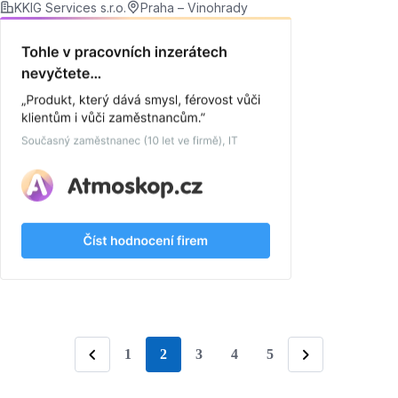
KKIG Services s.r.o.
Praha – Vinohrady
1
2
3
4
5
stránka
Předchozí
Následující