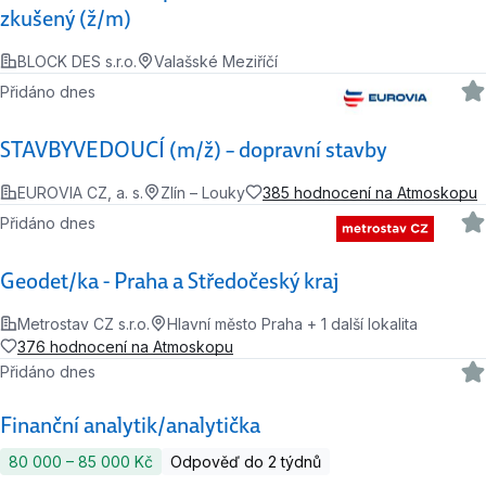
zkušený (ž/m)
BLOCK DES s.r.o.
Valašské Meziříčí
Přidáno dnes
STAVBYVEDOUCÍ (m/ž) – dopravní stavby
EUROVIA CZ, a. s.
Zlín – Louky
385 hodnocení na Atmoskopu
Přidáno dnes
Geodet/ka - Praha a Středočeský kraj
Metrostav CZ s.r.o.
Hlavní město Praha + 1 další lokalita
376 hodnocení na Atmoskopu
Přidáno dnes
Finanční analytik/analytička
80 000 ‍–‍ 85 000 Kč
Odpověď do 2 týdnů