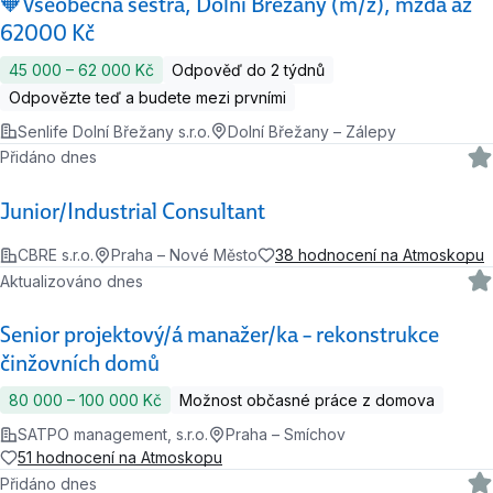
🧡Všeobecná sestra, Dolní Břežany (m/ž), mzda až
62000 Kč
45 000 ‍–‍ 62 000 Kč
Odpověď do 2 týdnů
Odpovězte teď a budete mezi prvními
Senlife Dolní Břežany s.r.o.
Dolní Břežany – Zálepy
Přidáno dnes
Junior/Industrial Consultant
CBRE s.r.o.
Praha – Nové Město
38 hodnocení na Atmoskopu
Aktualizováno dnes
Senior projektový/á manažer/ka – rekonstrukce
činžovních domů
80 000 ‍–‍ 100 000 Kč
Možnost občasné práce z domova
SATPO management, s.r.o.
Praha – Smíchov
51 hodnocení na Atmoskopu
Přidáno dnes