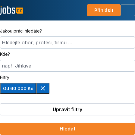
Přihlásit
Me
Jakou práci hledáte?
Hledejte obor, profesi, firmu …
Kde?
např. Jihlava
Filtry
Od 60 000 Kč
Odebrat
Upravit filtry
Hledat