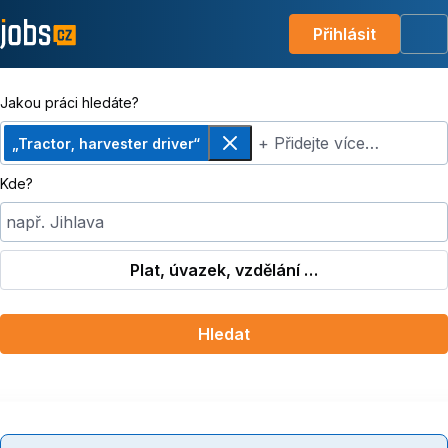
Přihlásit
Me
Jakou práci hledáte?
+ Přidejte více…
„Tractor, harvester driver“
Odebrat
Kde?
např. Jihlava
Plat, úvazek, vzdělání …
Hledat