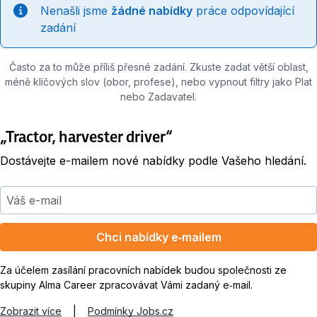
Nenašli jsme
žádné nabídky
práce odpovídající
zadání
Často za to může příliš přesné zadání. Zkuste zadat větší oblast,
méně klíčových slov (obor, profese), nebo vypnout filtry jako Plat
nebo Zadavatel.
„Tractor, harvester driver“
Dostávejte e-mailem nové nabídky podle Vašeho hledání.
Váš e-mail
Chci nabídky e‑mailem
Za účelem zasílání pracovních nabídek budou společnosti ze
skupiny Alma Career zpracovávat Vámi zadaný e‑mail.
Zobrazit více
|
Podmínky Jobs.cz