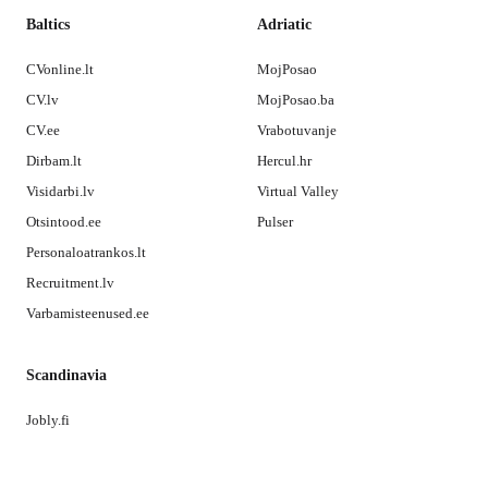
Baltics
Adriatic
CVonline.lt
MojPosao
CV.lv
MojPosao.ba
CV.ee
Vrabotuvanje
Dirbam.lt
Hercul.hr
Visidarbi.lv
Virtual Valley
Otsintood.ee
Pulser
Personaloatrankos.lt
Recruitment.lv
Varbamisteenused.ee
Scandinavia
Jobly.fi