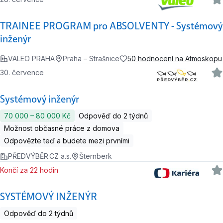
TRAINEE PROGRAM pro ABSOLVENTY - Systémový
inženýr
VALEO PRAHA
Praha – Strašnice
50 hodnocení na Atmoskopu
30. července
Systémový inženýr
70 000 ‍–‍ 80 000 Kč
Odpověď do 2 týdnů
Možnost občasné práce z domova
Odpovězte teď a budete mezi prvními
PŘEDVÝBĚR.CZ a.s.
Šternberk
Končí za 22 hodin
SYSTÉMOVÝ INŽENÝR
Odpověď do 2 týdnů