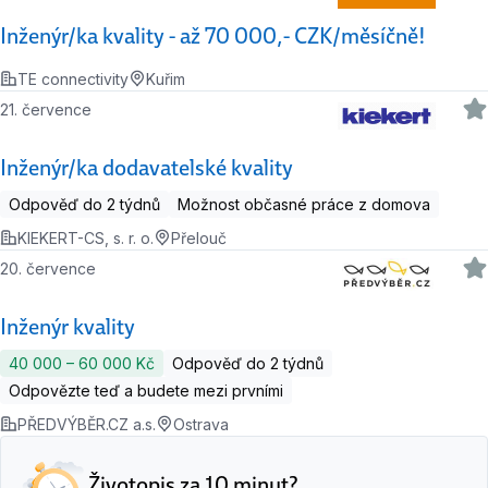
Inženýr/ka kvality - až 70 000,- CZK/měsíčně!
TE connectivity
Kuřim
21. července
Inženýr/ka dodavatelské kvality
Odpověď do 2 týdnů
Možnost občasné práce z domova
KIEKERT-CS, s. r. o.
Přelouč
20. července
Inženýr kvality
40 000 ‍–‍ 60 000 Kč
Odpověď do 2 týdnů
Odpovězte teď a budete mezi prvními
PŘEDVÝBĚR.CZ a.s.
Ostrava
Životopis za 10 minut?