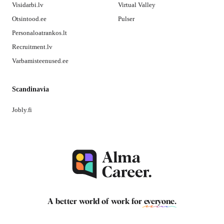
Visidarbi.lv
Virtual Valley
Otsintood.ee
Pulser
Personaloatrankos.lt
Recruitment.lv
Varbamisteenused.ee
Scandinavia
Jobly.fi
A better world of work for
everyone
.