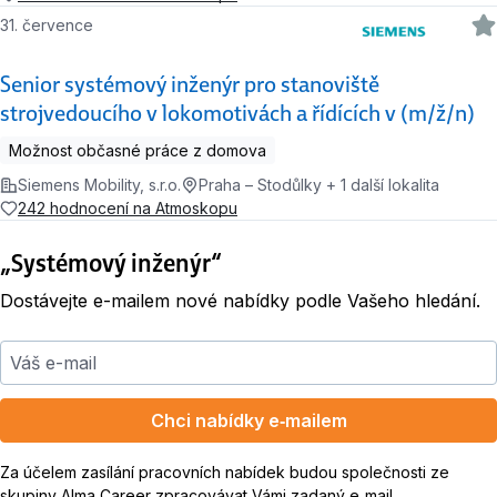
31. července
Senior systémový inženýr pro stanoviště
strojvedoucího v lokomotivách a řídících v (m/ž/n)
Možnost občasné práce z domova
Siemens Mobility, s.r.o.
Praha – Stodůlky + 1 další lokalita
242 hodnocení na Atmoskopu
„Systémový inženýr“
Dostávejte e-mailem nové nabídky podle Vašeho hledání.
Váš e-mail
Chci nabídky e‑mailem
Za účelem zasílání pracovních nabídek budou společnosti ze
skupiny Alma Career zpracovávat Vámi zadaný e‑mail.