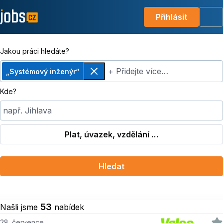
Přihlásit
Me
Jakou práci hledáte?
+ Přidejte více…
„Systémový inženýr“
Odebrat
Kde?
např. Jihlava
Plat, úvazek, vzdělání …
Hledat
53
Našli jsme
nabídek
28. července