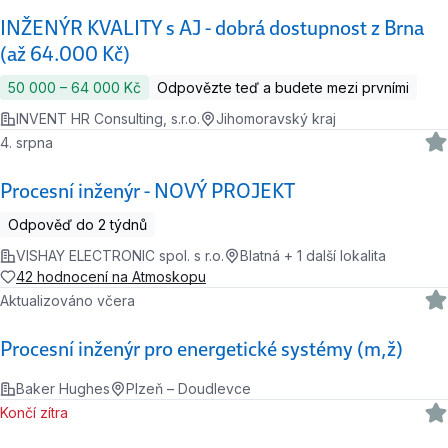
INŽENÝR KVALITY s AJ - dobrá dostupnost z Brna
(až 64.000 Kč)
50 000 ‍–‍ 64 000 Kč
Odpovězte teď a budete mezi prvními
INVENT HR Consulting, s.r.o.
Jihomoravský kraj
4. srpna
Procesní inženýr - NOVÝ PROJEKT
Odpověď do 2 týdnů
VISHAY ELECTRONIC spol. s r.o.
Blatná + 1 další lokalita
42 hodnocení na Atmoskopu
Aktualizováno včera
Procesní inženýr pro energetické systémy (m,ž)
Baker Hughes
Plzeň – Doudlevce
Končí zítra