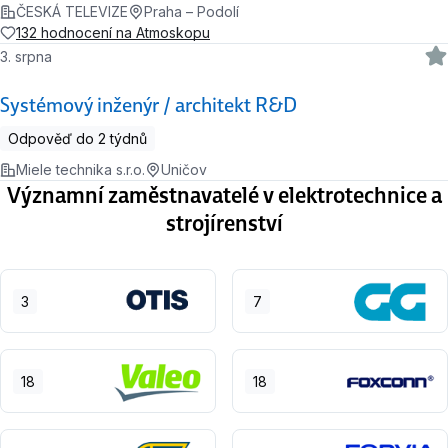
ČESKÁ TELEVIZE
Praha – Podolí
132 hodnocení na Atmoskopu
3. srpna
Systémový inženýr / architekt R&D
Odpověď do 2 týdnů
Miele technika s.r.o.
Uničov
Významní zaměstnavatelé v elektrotechnice a
strojírenství
3
7
18
18