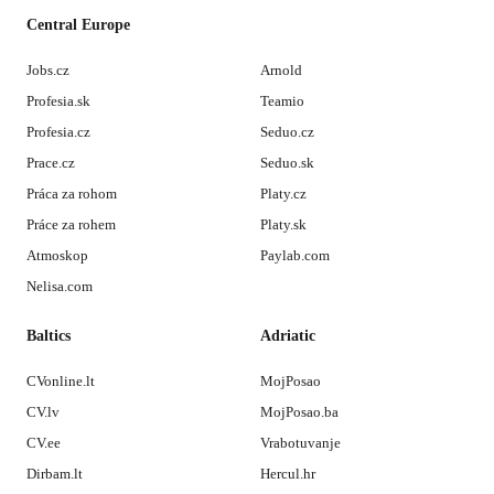
Central Europe
Jobs.cz
Arnold
Profesia.sk
Teamio
Profesia.cz
Seduo.cz
Prace.cz
Seduo.sk
Práca za rohom
Platy.cz
Práce za rohem
Platy.sk
Atmoskop
Paylab.com
Nelisa.com
Baltics
Adriatic
CVonline.lt
MojPosao
CV.lv
MojPosao.ba
CV.ee
Vrabotuvanje
Dirbam.lt
Hercul.hr