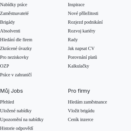
Nabídky práce
Inspirace
Zaměstnavatelé
Nové příležitosti
Brigády
Rozjezd podnikání
Absolventi
Rozvoj kariéry
Hledání dle firem
Rady
Zkrácené úvazky
Jak napsat CV
Pro neziskovky
Porovnání platů
OZP
Kalkulačky
Práce v zahraničí
Můj Jobs
Pro firmy
Přehled
Hledám zaměstnance
Uložené nabídky
Vložit brigádu
Upozornění na nabídky
Ceník inzerce
Historie odpovědí