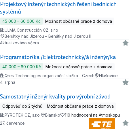
Projektový inženýr technických řešení bednících
systémů
45 000 ‍–‍ 60 000 Kč
Možnost občasné práce z domova
ULMA Construcción CZ, s.r.o
Benátky nad Jizerou – Benátky nad Jizerou II
Aktualizováno včera
Programátor/ka /Elektrotechnický/á inženýr/ka
40 000 ‍–‍ 60 000 Kč
Možnost občasné práce z domova
Qres Technologies organizační složka - Czech
Hlušovice
4. srpna
Samostatný inženýr kvality pro výrobní závod
Odpověď do 2 týdnů
Možnost občasné práce z domova
PYROTEK CZ, s.r.o.
Blansko
110 hodnocení na Atmoskopu
27. července