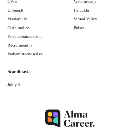
CV.ee
Vrabotuvanje
Dirbam.lt
Hercul.hr
Visidarbi.lv
Virtual Valley
Otsintood.ee
Pulser
Personaloatrankos.lt
Recruitment.lv
Varbamisteenused.ee
Scandinavia
Jobly.fi