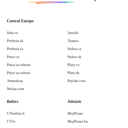
Central Europe
Jobs.cz
Arnold
Profesia.sk
Teamio
Profesia.cz
Seduo.cz
Prace.cz
Seduo.sk
Práca za rohom
Platy.cz
Práce za rohem
Platy.sk
Atmoskop
Paylab.com
Nelisa.com
Baltics
Adriatic
CVonline.lt
MojPosao
CV.lv
MojPosao.ba