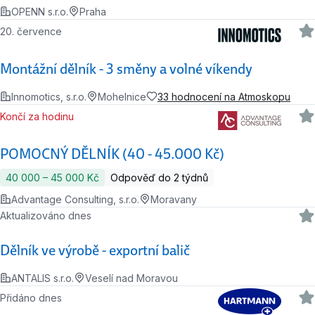
OPENN s.r.o.
Praha
20. července
Montážní dělník - 3 směny a volné víkendy
Innomotics, s.r.o.
Mohelnice
33 hodnocení na Atmoskopu
Končí za hodinu
POMOCNÝ DĚLNÍK (40 - 45.000 Kč)
40 000 ‍–‍ 45 000 Kč
Odpověď do 2 týdnů
Advantage Consulting, s.r.o.
Moravany
Aktualizováno dnes
Dělník ve výrobě - exportní balič
ANTALIS s.r.o.
Veselí nad Moravou
Přidáno dnes