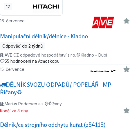
12
16. července
Manipulační dělník/dělnice - Kladno
Odpověď do 2 týdnů
AVE CZ odpadové hospodářství s.r.o.
Kladno – Dubí
55 hodnocení na Atmoskopu
15. července
🚛DĚLNÍK SVOZU ODPADŮ/ POPELÁŘ - MP
Říčany♻️
Marius Pedersen a.s.
Říčany
Končí za 3 dny
Dělník/ce strojního odchytu kuřat (z54115)