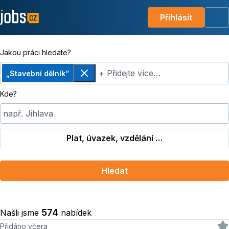
Přihlásit
Me
Jakou práci hledáte?
+ Přidejte více…
„Stavební dělník“
Odebrat
Kde?
např. Jihlava
Plat, úvazek, vzdělání …
Hledat
574
Našli jsme
nabídek
Přidáno včera