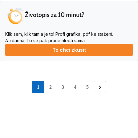
Životopis za 10 minut?
Klik sem, klik tam a je to! Profi grafika, pdf ke stažení.
A zdarma. To se pak práce hledá sama.
To chci zkusit
1
2
3
4
5
stránka
Následující