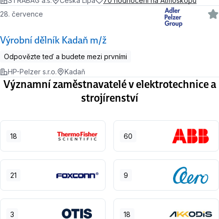
STRABAG a.s.
Česká Lípa
70 hodnocení na Atmoskopu
28. července
Výrobní dělník Kadaň m/ž
Odpovězte teď a budete mezi prvními
HP-Pelzer s.r.o.
Kadaň
Významní zaměstnavatelé v elektrotechnice a
strojírenství
18
60
21
9
3
18