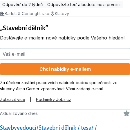
Odpověď do 2 týdnů
Odpovězte teď a budete mezi prvními
Barlett & Cenbright s.r.o.
Klatovy
„Stavební dělník“
Dostávejte e-mailem nové nabídky podle Vašeho hledání.
Váš e-mail
Chci nabídky e‑mailem
Za účelem zasílání pracovních nabídek budou společnosti ze
skupiny Alma Career zpracovávat Vámi zadaný e‑mail.
Zobrazit více
|
Podmínky Jobs.cz
Aktualizováno dnes
Stavbyvedoucí/Stavební dělník / tesař /