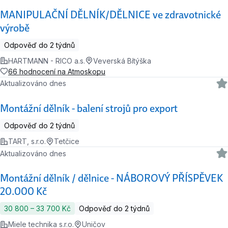
MANIPULAČNÍ DĚLNÍK/DĚLNICE ve zdravotnické
výrobě
Odpověď do 2 týdnů
HARTMANN - RICO a.s.
Veverská Bítýška
66 hodnocení na Atmoskopu
Aktualizováno dnes
Montážní dělník - balení strojů pro export
Odpověď do 2 týdnů
TART, s.r.o.
Tetčice
Aktualizováno dnes
Montážní dělník / dělnice - NÁBOROVÝ PŘÍSPĚVEK
20.000 Kč
30 800 ‍–‍ 33 700 Kč
Odpověď do 2 týdnů
Miele technika s.r.o.
Uničov