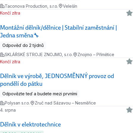
Taconova Production, s.r.o.
Velešín
Končí zítra
Montážní dělník/dělnice | Stabilní zaměstnání |
Jedna směna🔧
Odpověď do 2 týdnů
SKLÁŘSKÉ STROJE ZNOJMO, s.r.o.
Znojmo – Přímětice
Končí zítra
Dělník ve výrobě, JEDNOSMĚNNÝ provoz od
pondělí do pátku
Odpovězte teď a budete mezi prvními
Polysan s.r.o.
Zruč nad Sázavou – Nesměřice
4. srpna
Dělník v elektrotechnice