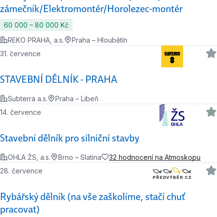
zámečník/Elektromontér/Horolezec-montér
60 000 ‍–‍ 80 000 Kč
REKO PRAHA, a.s.
Praha – Hloubětín
31. července
STAVEBNÍ DĚLNÍK - PRAHA
Subterra a.s.
Praha – Libeň
14. července
Stavební dělník pro silniční stavby
OHLA ŽS, a.s.
Brno – Slatina
32 hodnocení na Atmoskopu
28. července
Rybářský dělník (na vše zaškolíme, stačí chuť
pracovat)