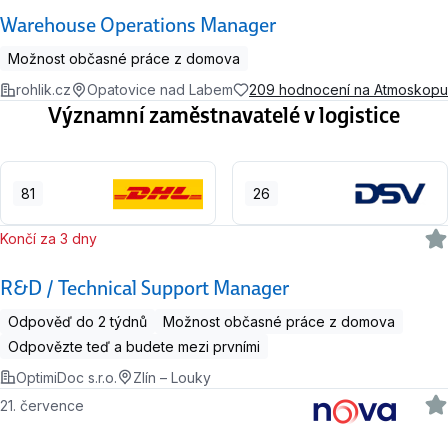
Warehouse Operations Manager
Možnost občasné práce z domova
rohlik.cz
Opatovice nad Labem
209 hodnocení na Atmoskopu
Významní zaměstnavatelé v logistice
81
26
Končí za 3 dny
R&D / Technical Support Manager
Odpověď do 2 týdnů
Možnost občasné práce z domova
Odpovězte teď a budete mezi prvními
OptimiDoc s.r.o.
Zlín – Louky
21. července