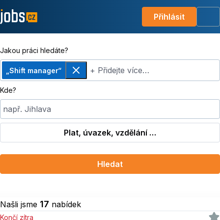
Přihlásit
Me
Jakou práci hledáte?
+ Přidejte více…
„Shift manager“
Odebrat
Kde?
např. Jihlava
Plat, úvazek, vzdělání …
Hledat
17
Našli jsme
nabídek
Končí zítra