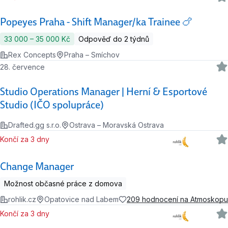
Popeyes Praha - Shift Manager/ka Trainee 🍗
33 000 ‍–‍ 35 000 Kč
Odpověď do 2 týdnů
Rex Concepts
Praha – Smíchov
28. července
Studio Operations Manager | Herní & Esportové
Studio (IČO spolupráce)
Drafted.gg s.r.o.
Ostrava – Moravská Ostrava
Končí za 3 dny
Change Manager
Možnost občasné práce z domova
rohlik.cz
Opatovice nad Labem
209 hodnocení na Atmoskopu
Končí za 3 dny