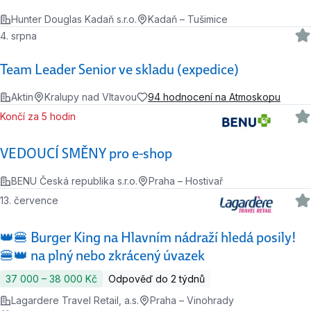
Hunter Douglas Kadaň s.r.o.
Kadaň – Tušimice
4. srpna
Team Leader Senior ve skladu (expedice)
Aktin
Kralupy nad Vltavou
94 hodnocení na Atmoskopu
Končí za 5 hodin
VEDOUCÍ SMĚNY pro e-shop
BENU Česká republika s.r.o.
Praha – Hostivař
13. července
👑🍔 Burger King na Hlavním nádraží hledá posily!
🍔👑 na plný nebo zkrácený úvazek
37 000 ‍–‍ 38 000 Kč
Odpověď do 2 týdnů
Lagardere Travel Retail, a.s.
Praha – Vinohrady