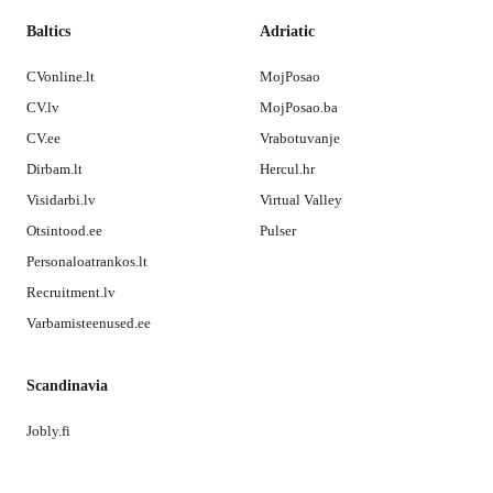
Baltics
Adriatic
CVonline.lt
MojPosao
CV.lv
MojPosao.ba
CV.ee
Vrabotuvanje
Dirbam.lt
Hercul.hr
Visidarbi.lv
Virtual Valley
Otsintood.ee
Pulser
Personaloatrankos.lt
Recruitment.lv
Varbamisteenused.ee
Scandinavia
Jobly.fi