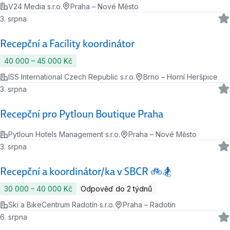
V24 Media s.r.o.
Praha – Nové Město
3. srpna
Recepční a Facility koordinátor
40 000 ‍–‍ 45 000 Kč
ISS International Czech Republic s.r.o.
Brno – Horní Heršpice
3. srpna
Recepční pro Pytloun Boutique Praha
Pytloun Hotels Management s.r.o.
Praha – Nové Město
3. srpna
Recepční a koordinátor/ka v SBCR 🚲🏂
30 000 ‍–‍ 40 000 Kč
Odpověď do 2 týdnů
Ski a BikeCentrum Radotín s.r.o.
Praha – Radotín
6. srpna