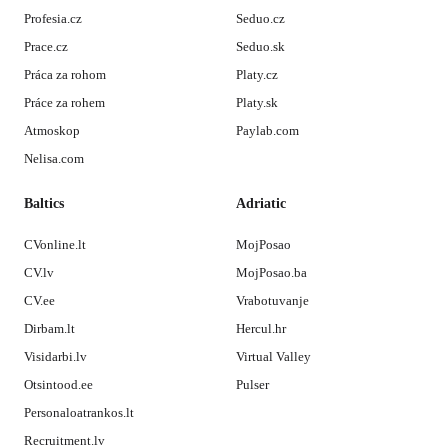
Profesia.cz
Seduo.cz
Prace.cz
Seduo.sk
Práca za rohom
Platy.cz
Práce za rohem
Platy.sk
Atmoskop
Paylab.com
Nelisa.com
Baltics
Adriatic
CVonline.lt
MojPosao
CV.lv
MojPosao.ba
CV.ee
Vrabotuvanje
Dirbam.lt
Hercul.hr
Visidarbi.lv
Virtual Valley
Otsintood.ee
Pulser
Personaloatrankos.lt
Recruitment.lv