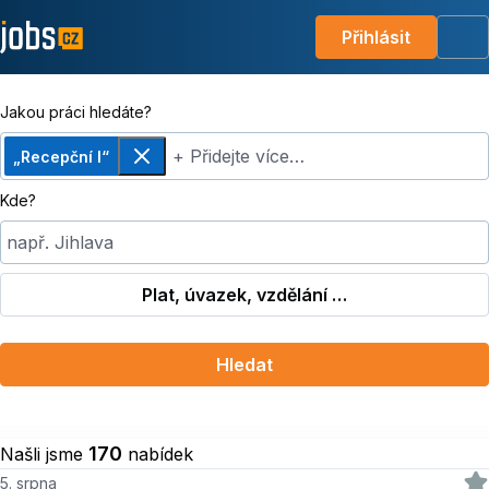
Přihlásit
Me
Jakou práci hledáte?
+ Přidejte více…
„Recepční I“
Odebrat
Kde?
např. Jihlava
Plat, úvazek, vzdělání …
Hledat
170
Našli jsme
nabídek
5. srpna