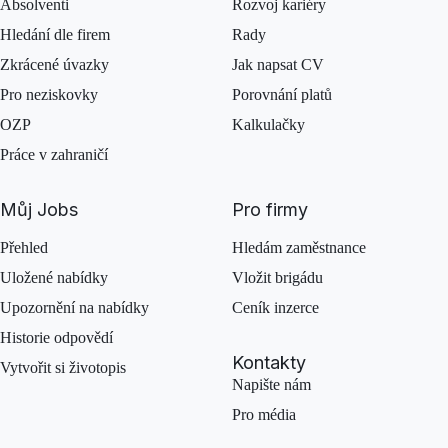
Absolventi
Rozvoj kariéry
Hledání dle firem
Rady
Zkrácené úvazky
Jak napsat CV
Pro neziskovky
Porovnání platů
OZP
Kalkulačky
Práce v zahraničí
Můj Jobs
Pro firmy
Přehled
Hledám zaměstnance
Uložené nabídky
Vložit brigádu
Upozornění na nabídky
Ceník inzerce
Historie odpovědí
Kontakty
Vytvořit si životopis
Napište nám
Pro média