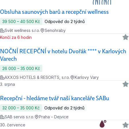
Obsluha saunových barů a recepční wellness
39 500 ‍–‍ 40 500 Kč
Odpověď do 2 týdnů
Svět wellness s.r.o.
Senohraby
Končí za 6 hodin
NOČNÍ RECEPČNÍ v hotelu Dvořák **** v Karlových
Varech
26 000 ‍–‍ 35 000 Kč
AXXOS HOTELS & RESORTS, s.r.o.
Karlovy Vary
3. srpna
Recepční - hledáme tvář naší kanceláře SABu
32 000 ‍–‍ 35 000 Kč
Odpověď do 2 týdnů
SAB servis s.r.o.
Praha – Dejvice
30. července