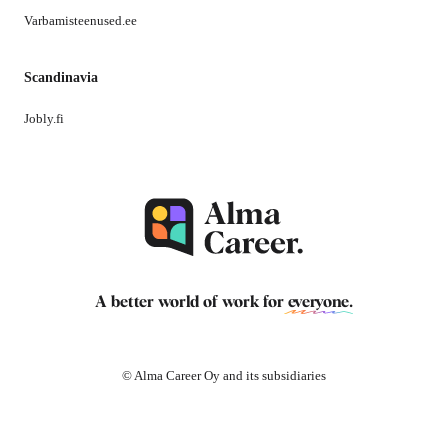
Varbamisteenused.ee
Scandinavia
Jobly.fi
A better world of work for
everyone
.
© Alma Career Oy and its subsidiaries