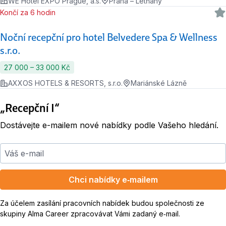
WE Hotel EXPO Prague, a.s.
Praha – Letňany
Končí za 6 hodin
Noční recepční pro hotel Belvedere Spa & Wellness
s.r.o.
27 000 ‍–‍ 33 000 Kč
AXXOS HOTELS & RESORTS, s.r.o.
Mariánské Lázně
„Recepční I“
Dostávejte e-mailem nové nabídky podle Vašeho hledání.
Váš e-mail
Chci nabídky e‑mailem
Za účelem zasílání pracovních nabídek budou společnosti ze
skupiny Alma Career zpracovávat Vámi zadaný e‑mail.