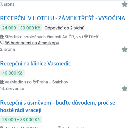
7. srpna
RECEPČNÍ V HOTELU - ZÁMEK TŘEŠŤ - VYSOČINA
24 000 ‍–‍ 30 000 Kč
Odpověď do 2 týdnů
Středisko společných činností AV ČR, v.v.i.
Třešť
86 hodnocení na Atmoskopu
3. srpna
Recepční na klinice Vasmedic
40 000 Kč
VasMedic s.r.o.
Praha – Smíchov
16. července
Recepční s úsměvem – buďte důvodem, proč se
hosté rádi vracejí
28 000 ‍–‍ 33 000 Kč