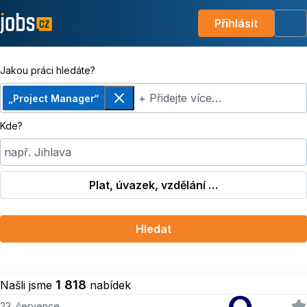
Přihlásit
Me
Jakou práci hledáte?
+ Přidejte více…
„Project Manager“
Odebrat
Kde?
např. Jihlava
Plat, úvazek, vzdělání …
Hledat
1 818
Našli jsme
nabídek
23. července