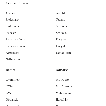
Central Europe
Jobs.cz
Arnold
Profesia.sk
Teamio
Profesia.cz
Seduo.cz
Prace.cz
Seduo.sk
Práca za rohom
Platy.cz
Práce za rohem
Platy.sk
Atmoskop
Paylab.com
Nelisa.com
Baltics
Adriatic
CVonline.lt
MojPosao
CV.lv
MojPosao.ba
CV.ee
Vrabotuvanje
Dirbam.lt
Hercul.hr