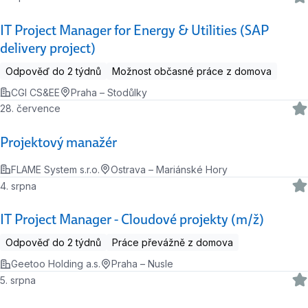
IT Project Manager for Energy & Utilities (SAP
delivery project)
Odpověď do 2 týdnů
Možnost občasné práce z domova
CGI CS&EE
Praha – Stodůlky
28. července
Projektový manažér
FLAME System s.r.o.
Ostrava – Mariánské Hory
4. srpna
IT Project Manager - Cloudové projekty (m/ž)
Odpověď do 2 týdnů
Práce převážně z domova
Geetoo Holding a.s.
Praha – Nusle
5. srpna