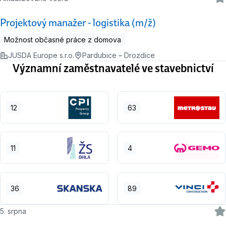
Projektový manažer - logistika (m/ž)
Možnost občasné práce z domova
JUSDA Europe s.r.o.
Pardubice – Drozdice
Významní zaměstnavatelé ve stavebnictví
12
63
11
4
36
89
5. srpna