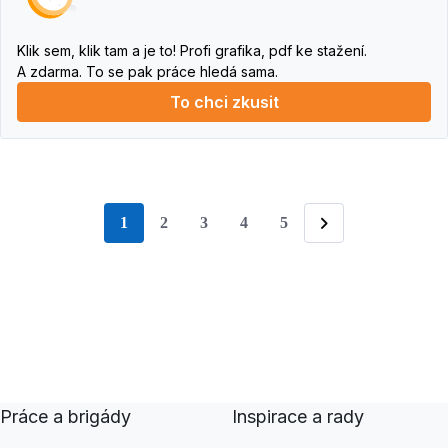
Klik sem, klik tam a je to! Profi grafika, pdf ke stažení.
A zdarma. To se pak práce hledá sama.
To chci zkusit
1
2
3
4
5
stránka
Následující
Práce a brigády
Inspirace a rady