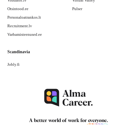
Visidarbi.lv
Virtual Valley
Otsintood.ee
Pulser
Personaloatrankos.lt
Recruitment.lv
Varbamisteenused.ee
Scandinavia
Jobly.fi
A better world of work for
everyone
.