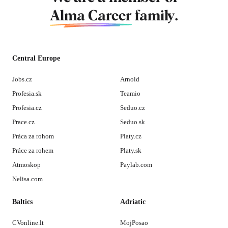
Alma Career
family.
Central Europe
Jobs.cz
Arnold
Profesia.sk
Teamio
Profesia.cz
Seduo.cz
Prace.cz
Seduo.sk
Práca za rohom
Platy.cz
Práce za rohem
Platy.sk
Atmoskop
Paylab.com
Nelisa.com
Baltics
Adriatic
CVonline.lt
MojPosao