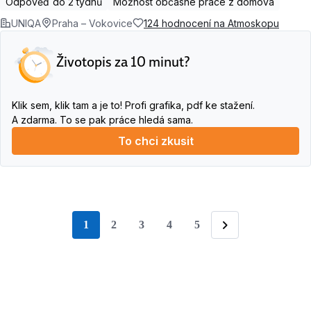
Odpověď do 2 týdnů
Možnost občasné práce z domova
UNIQA
Praha – Vokovice
124 hodnocení na Atmoskopu
Životopis za 10 minut?
Klik sem, klik tam a je to! Profi grafika, pdf ke stažení.
A zdarma. To se pak práce hledá sama.
To chci zkusit
1
2
3
4
5
stránka
Následující