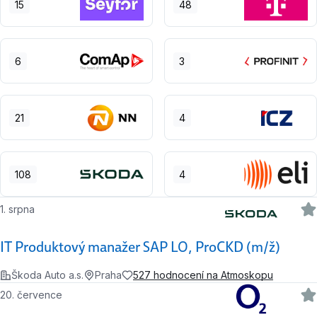
15
48
6
3
21
4
108
4
1. srpna
IT Produktový manažer SAP LO, ProCKD (m/ž)
Škoda Auto a.s.
Praha
527 hodnocení na Atmoskopu
20. července