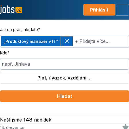
Přihlásit
Me
Jakou práci hledáte?
+ Přidejte více…
„Produktový manažer v IT“
Odebrat
Kde?
např. Jihlava
Plat, úvazek, vzdělání …
Hledat
143
Našli jsme
nabídek
14. července