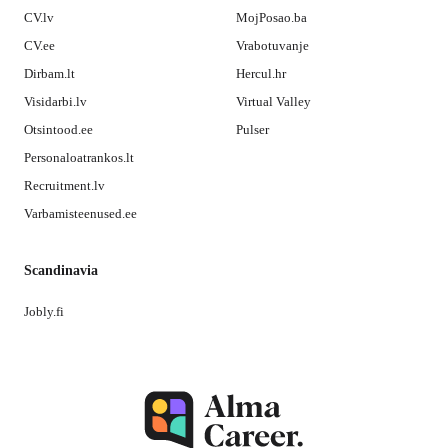
CV.lv
MojPosao.ba
CV.ee
Vrabotuvanje
Dirbam.lt
Hercul.hr
Visidarbi.lv
Virtual Valley
Otsintood.ee
Pulser
Personaloatrankos.lt
Recruitment.lv
Varbamisteenused.ee
Scandinavia
Jobly.fi