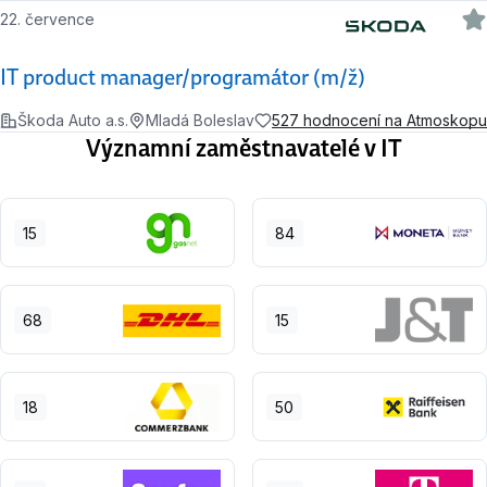
22. července
IT product manager/programátor (m/ž)
Škoda Auto a.s.
Mladá Boleslav
527 hodnocení na Atmoskopu
Významní zaměstnavatelé v IT
15
84
68
15
18
50