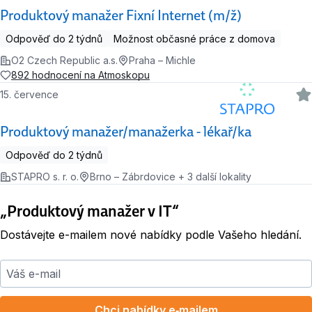
Produktový manažer Fixní Internet (m/ž)
Odpověď do 2 týdnů
Možnost občasné práce z domova
O2 Czech Republic a.s.
Praha – Michle
892 hodnocení na Atmoskopu
15. července
Produktový manažer/manažerka - lékař/ka
Odpověď do 2 týdnů
STAPRO s. r. o.
Brno – Zábrdovice + 3 další lokality
„Produktový manažer v IT“
Dostávejte e-mailem nové nabídky podle Vašeho hledání.
Váš e-mail
Chci nabídky e‑mailem