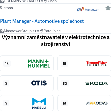
HOFMANN WIZARD s.r.o.
Cheb
5. srpna
Plant Manager - Automotive společnost
ManpowerGroup s.r.o.
Pardubice
Významní zaměstnavatelé v elektrotechnice a
strojírenství
18
16
3
112
3
18