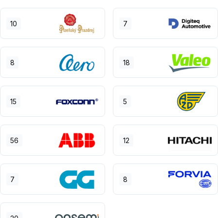
10
7
8
18
15
5
56
12
7
8