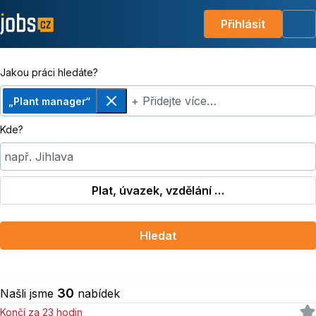
Přihlásit
Me
Jakou práci hledáte?
+ Přidejte více…
„Plant manager“
Odebrat
Kde?
např. Jihlava
Plat, úvazek, vzdělání …
Hledat
30
Našli jsme
nabídek
Končí za 23 hodin