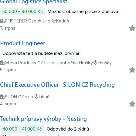
Global Logistics Specialist
50 000 ‍–‍ 90 000 Kč
Možnost občasné práce z domova
PFISTERER Czech s.r.o.
Kadaň
7. srpna
Product Engineer
Odpovězte teď a budete mezi prvními
Inteva Products CZ I s.r.o. - pobočka Hrušky
Hrušky
5. srpna
Chief Executive Officer - SILON CZ Recycling
SILON CZ s.r.o.
Libuň
4. srpna
Technik přípravy výroby – Nesting
40 000 ‍–‍ 41 000 Kč
Odpověď do 2 týdnů