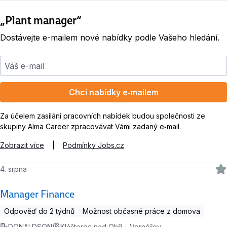
„Plant manager“
Dostávejte e-mailem nové nabídky podle Vašeho hledání.
Váš e-mail
Chci nabídky e‑mailem
Za účelem zasílání pracovních nabídek budou společnosti ze
skupiny Alma Career zpracovávat Vámi zadaný e‑mail.
Zobrazit více
|
Podmínky Jobs.cz
4. srpna
Manager Finance
Odpověď do 2 týdnů
Možnost občasné práce z domova
DONALDSON
Klášterec nad Ohří – Vernéřov