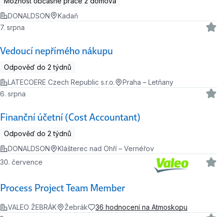
Možnost občasné práce z domova
DONALDSON
Kadaň
7. srpna
Vedoucí nepřímého nákupu
Odpověď do 2 týdnů
LATECOERE Czech Republic s.r.o.
Praha – Letňany
6. srpna
Finanční účetní (Cost Accountant)
Odpověď do 2 týdnů
DONALDSON
Klášterec nad Ohří – Vernéřov
30. července
Process Project Team Member
VALEO ŽEBRÁK
Žebrák
36 hodnocení na Atmoskopu