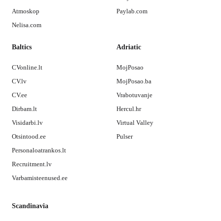
Atmoskop
Paylab.com
Nelisa.com
Baltics
Adriatic
CVonline.lt
MojPosao
CV.lv
MojPosao.ba
CV.ee
Vrabotuvanje
Dirbam.lt
Hercul.hr
Visidarbi.lv
Virtual Valley
Otsintood.ee
Pulser
Personaloatrankos.lt
Recruitment.lv
Varbamisteenused.ee
Scandinavia