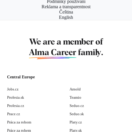
Podmínky používání
Reklama a transparentnost
Čeština
English
We are a member of
Alma Career
family.
Central Europe
Jobs.cz
Arnold
Profesia.sk
Teamio
Profesia.cz
Seduo.cz
Prace.cz
Seduo.sk
Práca za rohom
Platy.cz
Práce za rohem
Platy.sk