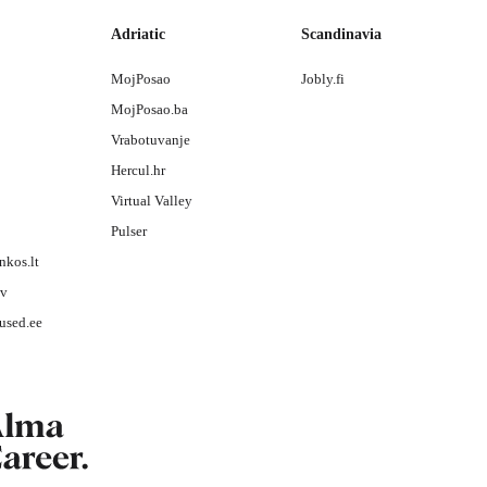
Adriatic
Scandinavia
MojPosao
Jobly.fi
MojPosao.ba
Vrabotuvanje
Hercul.hr
Virtual Valley
Pulser
nkos.lt
lv
used.ee