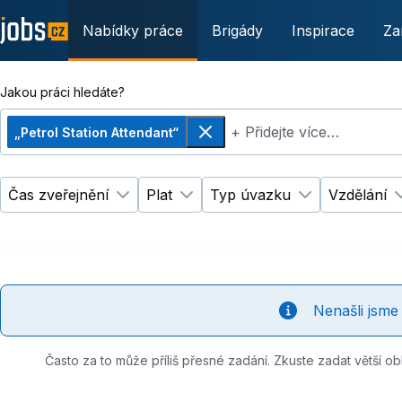
Nabídky práce
Brigády
Inspirace
Za
Jakou práci hledáte?
+ Přidejte více…
„Petrol Station Attendant“
Odebrat
Čas zveřejnění
Plat
Typ úvazku
Vzdělání
Změnit filtr
Změnit filtr
Čas zveřejnění
Plat
Změnit filtr
Ty
Nenašli jsm
Často za to může příliš přesné zadání. Zkuste zadat větší ob