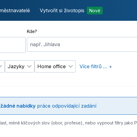
městnavatelé
Vytvořit si životopis
Nové
Kde?
např. Jihlava
Jazyky
Home office
Více filtrů … +
p úvazku
Změnit filtr
Vzdělání
Změnit filtr
Jazyky
Změnit filtr
Home office
e
žádné nabídky
práce odpovídající zadání
last, méně klíčových slov (obor, profese), nebo vypnout filtry jako 