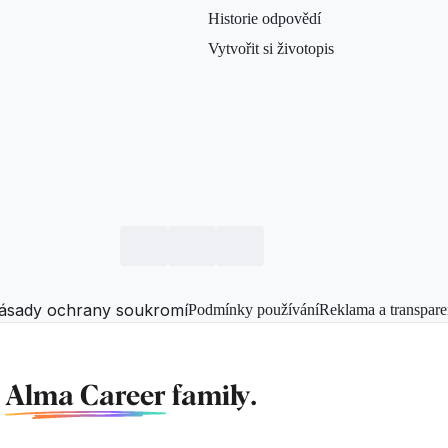
Historie odpovědí
Vytvořit si životopis
ásady ochrany soukromí
Podmínky používání
Reklama a transpare
f
Alma Career
family.