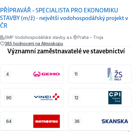
PŘÍPRAVÁŘ – SPECIALISTA PRO EKONOMIKU
STAVBY (m/ž) - největší vodohospodářský projekt v
ČR
SMP Vodohospodářské stavby a.s.
Praha – Troja
385 hodnocení na Atmoskopu
Významní zaměstnavatelé ve stavebnictví
4
11
90
12
64
36