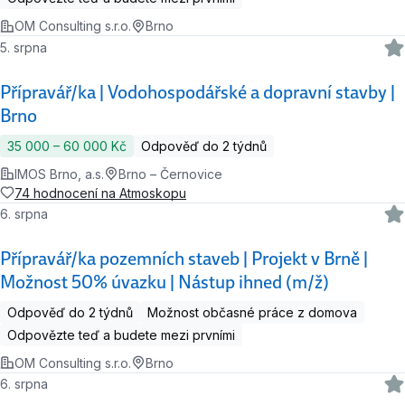
OM Consulting s.r.o.
Brno
5. srpna
Přípravář/ka | Vodohospodářské a dopravní stavby |
Brno
35 000 ‍–‍ 60 000 Kč
Odpověď do 2 týdnů
IMOS Brno, a.s.
Brno – Černovice
74 hodnocení na Atmoskopu
6. srpna
Přípravář/ka pozemních staveb | Projekt v Brně |
Možnost 50% úvazku | Nástup ihned (m/ž)
Odpověď do 2 týdnů
Možnost občasné práce z domova
Odpovězte teď a budete mezi prvními
OM Consulting s.r.o.
Brno
6. srpna