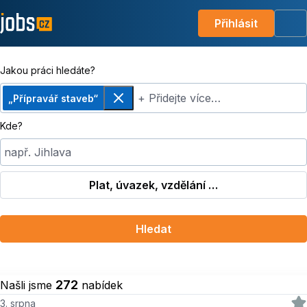
Přihlásit
Me
Jakou práci hledáte?
+ Přidejte více…
„Přípravář staveb“
Odebrat
Kde?
např. Jihlava
Plat, úvazek, vzdělání …
Hledat
272
Našli jsme
nabídek
3. srpna