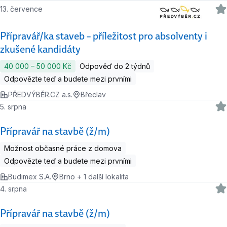
13. července
Přípravář/ka staveb – příležitost pro absolventy i
zkušené kandidáty
40 000 ‍–‍ 50 000 Kč
Odpověď do 2 týdnů
Odpovězte teď a budete mezi prvními
PŘEDVÝBĚR.CZ a.s.
Břeclav
5. srpna
Přípravář na stavbě (ž/m)
Možnost občasné práce z domova
Odpovězte teď a budete mezi prvními
Budimex S.A.
Brno + 1 další lokalita
4. srpna
Přípravář na stavbě (ž/m)