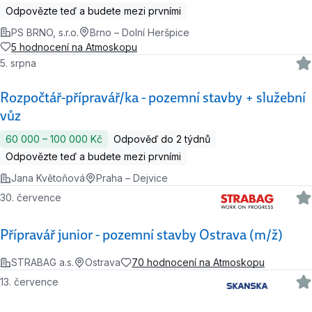
Odpovězte teď a budete mezi prvními
PS BRNO, s.r.o.
Brno – Dolní Heršpice
5 hodnocení na Atmoskopu
5. srpna
Rozpočtář-přípravář/ka - pozemní stavby + služební
vůz
60 000 ‍–‍ 100 000 Kč
Odpověď do 2 týdnů
Odpovězte teď a budete mezi prvními
Jana Květoňová
Praha – Dejvice
30. července
Přípravář junior - pozemní stavby Ostrava (m/ž)
STRABAG a.s.
Ostrava
70 hodnocení na Atmoskopu
13. července