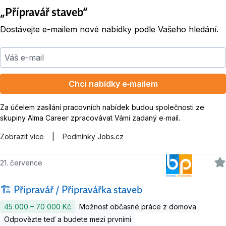
„Přípravář staveb“
Dostávejte e-mailem nové nabídky podle Vašeho hledání.
Váš e-mail
Chci nabídky e‑mailem
Za účelem zasílání pracovních nabídek budou společnosti ze
skupiny Alma Career zpracovávat Vámi zadaný e‑mail.
Zobrazit více
|
Podmínky Jobs.cz
21. července
🏗️ Přípravář / Přípravářka staveb
45 000 ‍–‍ 70 000 Kč
Možnost občasné práce z domova
Odpovězte teď a budete mezi prvními