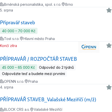
Brněnská personalistika, spol. s r.o.
Brno
5. srpna
Přípravář staveb
40 000 ‍–‍ 70 000 Kč
Tost s.r.o.
Hlavní město Praha
Končí zítra
PŘÍPRAVÁŘ / ROZPOČTÁŘ STAVEB
45 000 ‍–‍ 65 000 Kč
Odpověď do 2 týdnů
Odpovězte teď a budete mezi prvními
OPENN s.r.o.
Praha
4. srpna
PŘÍPRAVÁŘ STAVEB_Valašské Meziříčí (m/ž)
BLOCK CRS a.s.
Valašské Meziříčí