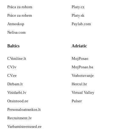
Práca za rohom
Platy.cz
Práce za rohem
Platy.sk
Atmoskop
Paylab.com
Nelisa.com
Baltics
Adriatic
CVonline.lt
MojPosao
CV.lv
MojPosao.ba
CV.ee
Vrabotuvanje
Dirbam.lt
Hercul.hr
Visidarbi.lv
Virtual Valley
Otsintood.ee
Pulser
Personaloatrankos.lt
Recruitment.lv
Varbamisteenused.ee