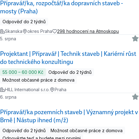
Přípravář/ka, rozpočtář/ka dopravních staveb -
mosty (Praha)
Odpověď do 2 týdnů
Skanska
okres Praha
298 hodnocení na Atmoskopu
5. srpna
Projektant | Přípravář | Technik staveb | Kariérní růst
do technického konzultingu
55 000 ‍–‍ 60 000 Kč
Odpověď do 2 týdnů
Možnost občasné práce z domova
HILL International s.r.o.
Praha
6. srpna
Přípravář/ka pozemních staveb | Významný projekt v
Brně | Nástup ihned (m/ž)
Odpověď do 2 týdnů
Možnost občasné práce z domova
Odpovězte teď a budete mezi prvními