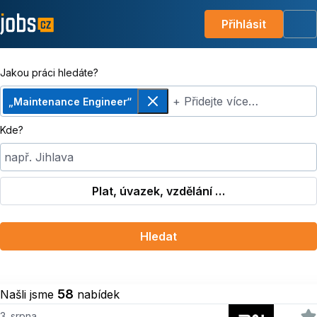
Přihlásit
Me
Jakou práci hledáte?
+ Přidejte více…
„Maintenance Engineer“
Odebrat
Kde?
např. Jihlava
Plat, úvazek, vzdělání …
Hledat
58
Našli jsme
nabídek
3. srpna