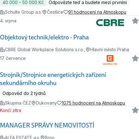
40 000 ‍–‍ 50 000 Kč
Odpovězte teď a budete mezi prvními
Schulte Group a.s.
Čestlice
91 hodnocení na Atmoskopu
4. srpna
Objektový technik/elektro - Praha
CBRE Global Workplace Solutions s.r.o.,
Hlavní město Praha
17. července
Strojník/Strojnice energetických zařízení
sekundárního okruhu
Odpověď do 2 týdnů
Skupina ČEZ
Dukovany
1075 hodnocení na Atmoskopu
Končí zítra
MANAGER SPRÁVY NEMOVITOSTÍ
ALFA ESTATE a.s.
Brno