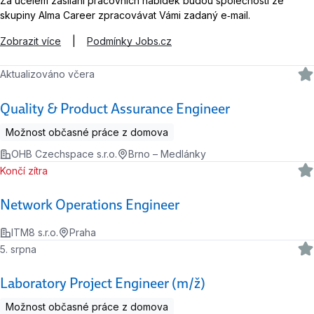
Za účelem zasílání pracovních nabídek budou společnosti ze
skupiny Alma Career zpracovávat Vámi zadaný e‑mail.
Zobrazit více
|
Podmínky Jobs.cz
Aktualizováno včera
Quality & Product Assurance Engineer
Možnost občasné práce z domova
OHB Czechspace s.r.o.
Brno – Medlánky
Končí zítra
Network Operations Engineer
ITM8 s.r.o.
Praha
5. srpna
Laboratory Project Engineer (m/ž)
Možnost občasné práce z domova