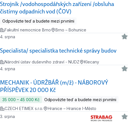
Strojník /vodohospodářských zařízení /obsluha
čistírny odpadních vod (ČOV)
Odpovězte teď a budete mezi prvními
Fakultní nemocnice Brno
Brno – Bohunice
4. srpna
Specialista/ specialistka technické správy budov
Národní ústav duševního zdraví - NUDZ
Klecany
4. srpna
MECHANIK - ÚDRŽBÁŘ (m/ž) - NÁBOROVÝ
PŘÍSPĚVEK 20 000 Kč
35 000 ‍–‍ 45 000 Kč
Odpovězte teď a budete mezi prvními
CZECH ETIMEX s.r.o.
Hranice – Hranice I-Město
3. srpna