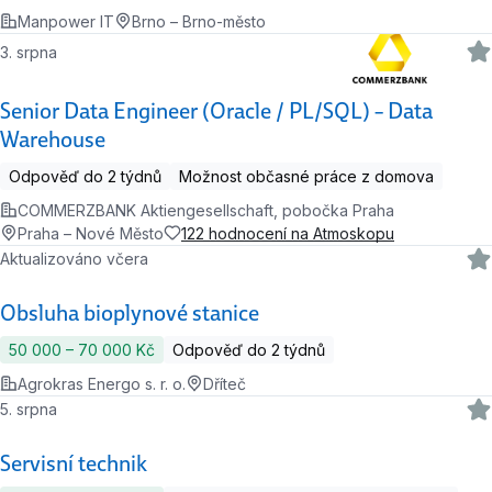
Manpower IT
Brno – Brno-město
3. srpna
Senior Data Engineer (Oracle / PL/SQL) – Data
Warehouse
Odpověď do 2 týdnů
Možnost občasné práce z domova
COMMERZBANK Aktiengesellschaft, pobočka Praha
Praha – Nové Město
122 hodnocení na Atmoskopu
Aktualizováno včera
Obsluha bioplynové stanice
50 000 ‍–‍ 70 000 Kč
Odpověď do 2 týdnů
Agrokras Energo s. r. o.
Dříteč
5. srpna
Servisní technik