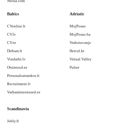
Nelisa.com
Baltics
Adriatic
CVonline.lt
MojPosao
CV.lv
MojPosao.ba
CV.ee
Vrabotuvanje
Dirbam.lt
Hercul.hr
Visidarbi.lv
Virtual Valley
Otsintood.ee
Pulser
Personaloatrankos.lt
Recruitment.lv
Varbamisteenused.ee
Scandinavia
Jobly.fi