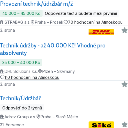
Provozní technik/údržbář m/ž
40 000 ‍–‍ 45 000 Kč
Odpovězte teď a budete mezi prvními
STRABAG a.s.
Praha – Prosek
70 hodnocení na Atmoskopu
3. srpna
Technik údržby - až 40.000 Kč! Vhodné pro
absolventy
35 000 ‍–‍ 40 000 Kč
DHL Solutions k.s.
Plzeň – Skvrňany
110 hodnocení na Atmoskopu
3. srpna
Technik/Údržbář
Odpověď do 2 týdnů
Adrez Group a.s.
Praha – Staré Město
31. července