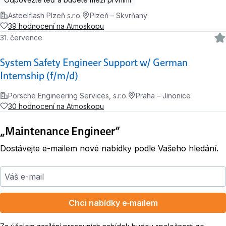
Asteelflash Plzeň s.r.o.
Plzeň – Skvrňany
39 hodnocení na Atmoskopu
31. července
System Safety Engineer Support w/ German
Internship (f/m/d)
Porsche Engineering Services, s.r.o.
Praha – Jinonice
30 hodnocení na Atmoskopu
„Maintenance Engineer“
Dostávejte e-mailem nové nabídky podle Vašeho hledání.
Váš e-mail
Chci nabídky e‑mailem