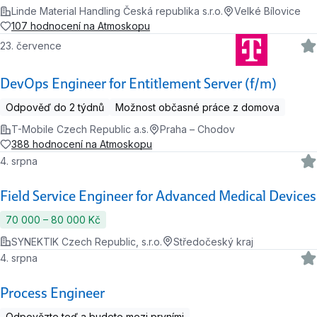
Linde Material Handling Česká republika s.r.o.
Velké Bílovice
107 hodnocení na Atmoskopu
23. července
DevOps Engineer for Entitlement Server (f/m)
Odpověď do 2 týdnů
Možnost občasné práce z domova
T-Mobile Czech Republic a.s.
Praha – Chodov
388 hodnocení na Atmoskopu
4. srpna
Field Service Engineer for Advanced Medical Devices
70 000 ‍–‍ 80 000 Kč
SYNEKTIK Czech Republic, s.r.o.
Středočeský kraj
4. srpna
Process Engineer
Odpovězte teď a budete mezi prvními