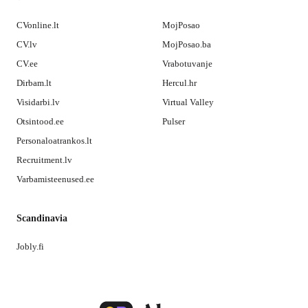
CVonline.lt
MojPosao
CV.lv
MojPosao.ba
CV.ee
Vrabotuvanje
Dirbam.lt
Hercul.hr
Visidarbi.lv
Virtual Valley
Otsintood.ee
Pulser
Personaloatrankos.lt
Recruitment.lv
Varbamisteenused.ee
Scandinavia
Jobly.fi