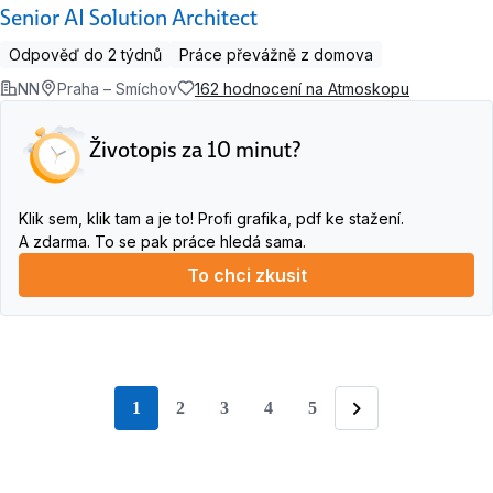
Senior AI Solution Architect
Odpověď do 2 týdnů
Práce převážně z domova
NN
Praha – Smíchov
162 hodnocení na Atmoskopu
Životopis za 10 minut?
Klik sem, klik tam a je to! Profi grafika, pdf ke stažení.
A zdarma. To se pak práce hledá sama.
To chci zkusit
1
2
3
4
5
stránka
Následující