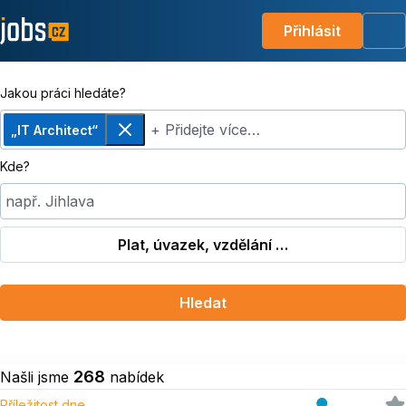
Přihlásit
Me
Jakou práci hledáte?
+ Přidejte více…
„IT Architect“
Odebrat
Kde?
např. Jihlava
Plat, úvazek, vzdělání …
Hledat
268
Našli jsme
nabídek
Příležitost dne