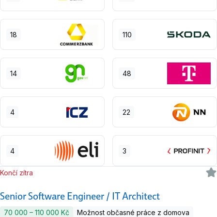
18
110
14
48
4
22
4
3
Končí zítra
Senior Software Engineer / IT Architect
70 000 ‍–‍ 110 000 Kč
Možnost občasné práce z domova