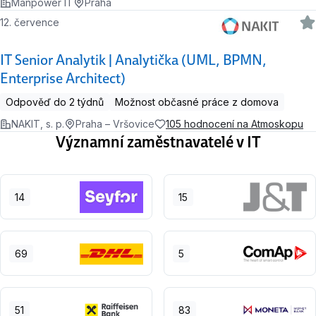
Manpower IT
Praha
12. července
IT Senior Analytik | Analytička (UML, BPMN,
Enterprise Architect)
Odpověď do 2 týdnů
Možnost občasné práce z domova
NAKIT, s. p.
Praha – Vršovice
105 hodnocení na Atmoskopu
Významní zaměstnavatelé v IT
14
15
69
5
51
83