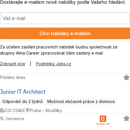
Dostávejte e-mailem nové nabídky podle Vašeho hledání.
Váš e-mail
Chci nabídky e‑mailem
Za účelem zasílání pracovních nabídek budou společnosti ze
skupiny Alma Career zpracovávat Vámi zadaný e‑mail.
Zobrazit více
|
Podmínky Jobs.cz
Přidáno dnes
Junior IT Architect
Odpověď do 2 týdnů
Možnost občasné práce z domova
CGI CS&EE
Praha – Stodůlky
15. července