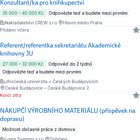
Konzultant/ka pro knihkupectví
35 000 ‍–‍ 40 000 Kč
Odpovězte teď a budete mezi prvními
Nakladatelství CREW s.r.o.
Hlavní město Praha
Přidáno včera
Referent/referentka sekretariátu Akademické
knihovny JU
27 000 ‍–‍ 32 000 Kč
Odpověď do 2 týdnů
Odpovězte teď a budete mezi prvními
Jihočeská univerzita v Českých Budějovicích
České Budějovice – České Budějovice 2
Končí zítra
NÁKUPČÍ VÝROBNÍHO MATERIÁLU (příspěvek na
dopravu)
Možnost občasné práce z domova
Loma Systems s.r.o.
Dobřany