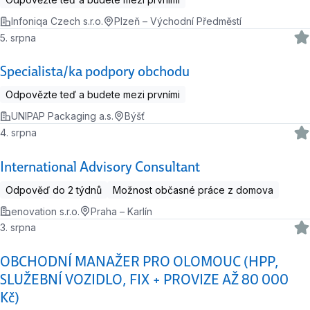
Infoniqa Czech s.r.o.
Plzeň – Východní Předměstí
5. srpna
Specialista/ka podpory obchodu
Odpovězte teď a budete mezi prvními
UNIPAP Packaging a.s.
Býšť
4. srpna
International Advisory Consultant
Odpověď do 2 týdnů
Možnost občasné práce z domova
enovation s.r.o.
Praha – Karlín
3. srpna
OBCHODNÍ MANAŽER PRO OLOMOUC (HPP,
SLUŽEBNÍ VOZIDLO, FIX + PROVIZE AŽ 80 000
Kč)