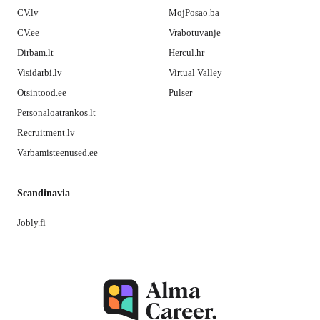
CV.lv
MojPosao.ba
CV.ee
Vrabotuvanje
Dirbam.lt
Hercul.hr
Visidarbi.lv
Virtual Valley
Otsintood.ee
Pulser
Personaloatrankos.lt
Recruitment.lv
Varbamisteenused.ee
Scandinavia
Jobly.fi