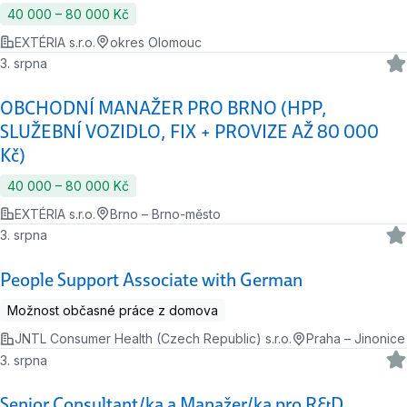
40 000 ‍–‍ 80 000 Kč
EXTÉRIA s.r.o.
okres Olomouc
3. srpna
OBCHODNÍ MANAŽER PRO BRNO (HPP,
SLUŽEBNÍ VOZIDLO, FIX + PROVIZE AŽ 80 000
Kč)
40 000 ‍–‍ 80 000 Kč
EXTÉRIA s.r.o.
Brno – Brno-město
3. srpna
People Support Associate with German
Možnost občasné práce z domova
JNTL Consumer Health (Czech Republic) s.r.o.
Praha – Jinonice
3. srpna
Senior Consultant/ka a Manažer/ka pro R&D