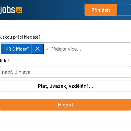
Přihlásit
Me
Jakou práci hledáte?
+ Přidejte více…
„HR Officer“
Odebrat
Kde?
např. Jihlava
Plat, úvazek, vzdělání …
Hledat