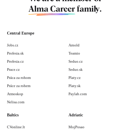
Alma Career
family.
Central Europe
Jobs.cz
Arnold
Profesia.sk
Teamio
Profesia.cz
Seduo.cz
Prace.cz
Seduo.sk
Práca za rohom
Platy.cz
Práce za rohem
Platy.sk
Atmoskop
Paylab.com
Nelisa.com
Baltics
Adriatic
CVonline.lt
MojPosao