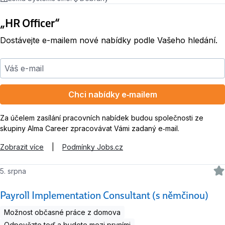
„HR Officer“
Dostávejte e-mailem nové nabídky podle Vašeho hledání.
Váš e-mail
Chci nabídky e‑mailem
Za účelem zasílání pracovních nabídek budou společnosti ze
skupiny Alma Career zpracovávat Vámi zadaný e‑mail.
Zobrazit více
|
Podmínky Jobs.cz
5. srpna
Payroll Implementation Consultant (s němčinou)
Možnost občasné práce z domova
Odpovězte teď a budete mezi prvními