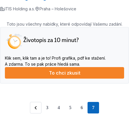
ITIS Holding a.s.
Praha – Holešovice
Toto jsou všechny nabídky, které odpovídají Vašemu zadání.
Životopis za 10 minut?
Klik sem, klik tam a je to! Profi grafika, pdf ke stažení.
A zdarma. To se pak práce hledá sama.
To chci zkusit
3
4
5
6
7
stránka
Předchozí