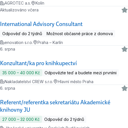
AGROTEC a.s.
Kolín
Aktualizováno včera
International Advisory Consultant
Odpověď do 2 týdnů
Možnost občasné práce z domova
enovation s.r.o.
Praha – Karlín
6. srpna
Konzultant/ka pro knihkupectví
35 000 ‍–‍ 40 000 Kč
Odpovězte teď a budete mezi prvními
Nakladatelství CREW s.r.o.
Hlavní město Praha
6. srpna
Referent/referentka sekretariátu Akademické
knihovny JU
27 000 ‍–‍ 32 000 Kč
Odpověď do 2 týdnů