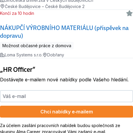
Jihočeská univerzita v Českých Budějovicích
České Budějovice – České Budějovice 2
Končí za 10 hodin
NÁKUPČÍ VÝROBNÍHO MATERIÁLU (příspěvek na
dopravu)
Možnost občasné práce z domova
Loma Systems s.r.o.
Dobřany
„HR Officer“
Dostávejte e-mailem nové nabídky podle Vašeho hledání.
Váš e-mail
Chci nabídky e‑mailem
Za účelem zasílání pracovních nabídek budou společnosti ze
skupiny Alma Career zpracovávat Vámi zadaný e‑mail.