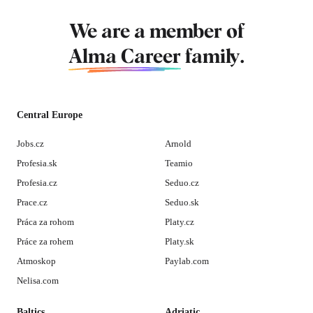
We are a member of
Alma Career
family.
Central Europe
Jobs.cz
Arnold
Profesia.sk
Teamio
Profesia.cz
Seduo.cz
Prace.cz
Seduo.sk
Práca za rohom
Platy.cz
Práce za rohem
Platy.sk
Atmoskop
Paylab.com
Nelisa.com
Baltics
Adriatic