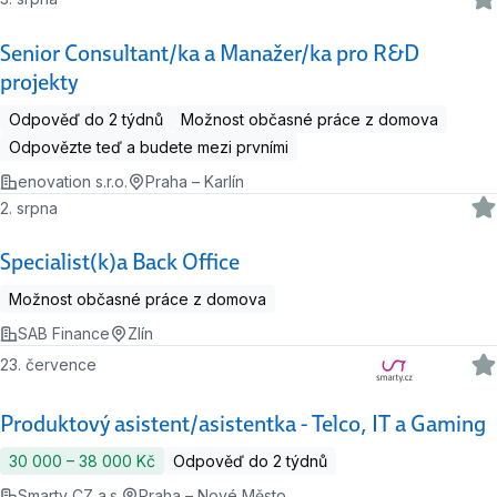
Senior Consultant/ka a Manažer/ka pro R&D
projekty
Odpověď do 2 týdnů
Možnost občasné práce z domova
Odpovězte teď a budete mezi prvními
enovation s.r.o.
Praha – Karlín
2. srpna
Specialist(k)a Back Office
Možnost občasné práce z domova
SAB Finance
Zlín
23. července
Produktový asistent/asistentka - Telco, IT a Gaming
30 000 ‍–‍ 38 000 Kč
Odpověď do 2 týdnů
Smarty CZ a.s.
Praha – Nové Město