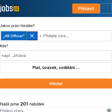
Přihlásit
Me
Jakou práci hledáte?
+ Přidejte více…
„HR Officer“
Odebrat
Kde?
např. Jihlava
Plat, úvazek, vzdělání …
Hledat
201
Našli jsme
nabídek
Přidáno včera