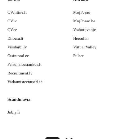
CVonline.lt
MojPosao
CV.lv
MojPosao.ba
CV.ee
Vrabotuvanje
Dirbam.lt
Hercul.hr
Visidarbi.lv
Virtual Valley
Otsintood.ee
Pulser
Personaloatrankos.lt
Recruitment.lv
Varbamisteenused.ee
Scandinavia
Jobly.fi