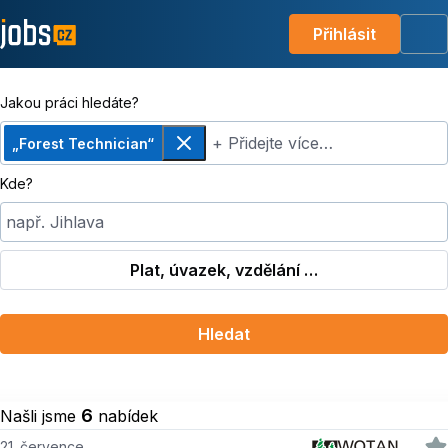
Přihlásit
Me
Jakou práci hledáte?
+ Přidejte více…
„Forest Technician“
Odebrat
Kde?
např. Jihlava
Plat, úvazek, vzdělání …
Hledat
6
Našli jsme
nabídek
21. července