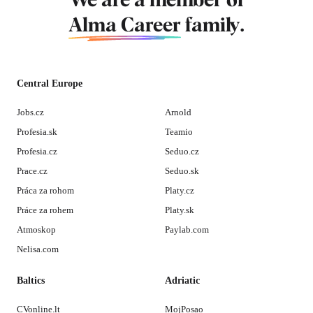
We are a member of
Alma Career
family.
Central Europe
Jobs.cz
Arnold
Profesia.sk
Teamio
Profesia.cz
Seduo.cz
Prace.cz
Seduo.sk
Práca za rohom
Platy.cz
Práce za rohem
Platy.sk
Atmoskop
Paylab.com
Nelisa.com
Baltics
Adriatic
CVonline.lt
MojPosao