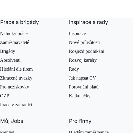
Práce a brigády
Inspirace a rady
Nabídky práce
Inspirace
Zaměstnavatelé
Nové příležitosti
Brigády
Rozjezd podnikání
Absolventi
Rozvoj kariéry
Hledání dle firem
Rady
Zkrácené úvazky
Jak napsat CV
Pro neziskovky
Porovnání platů
OZP
Kalkulačky
Práce v zahraničí
Můj Jobs
Pro firmy
Přehled
Hledám zaměstnance