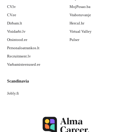
CV.lv
MojPosao.ba
CV.ee
Vrabotuvanje
Dirbam.lt
Hercul.hr
Visidarbi.lv
Virtual Valley
Otsintood.ee
Pulser
Personaloatrankos.lt
Recruitment.lv
Varbamisteenused.ee
Scandinavia
Jobly.fi