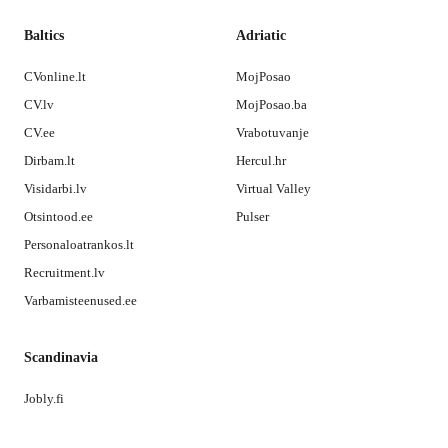
Baltics
Adriatic
CVonline.lt
MojPosao
CV.lv
MojPosao.ba
CV.ee
Vrabotuvanje
Dirbam.lt
Hercul.hr
Visidarbi.lv
Virtual Valley
Otsintood.ee
Pulser
Personaloatrankos.lt
Recruitment.lv
Varbamisteenused.ee
Scandinavia
Jobly.fi