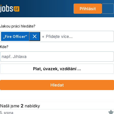
Přihlásit
Me
Jakou práci hledáte?
+ Přidejte více…
„Fire Officer“
Odebrat
Kde?
např. Jihlava
Plat, úvazek, vzdělání …
Hledat
2
Našli jsme
nabídky
5. srpna