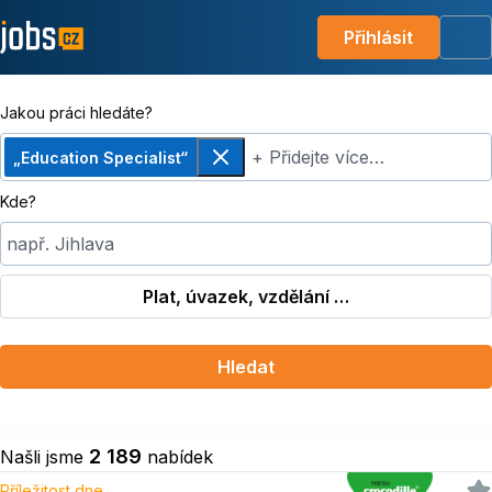
Přihlásit
Me
Jakou práci hledáte?
+ Přidejte více…
„Education Specialist“
Odebrat
Kde?
např. Jihlava
Plat, úvazek, vzdělání …
Hledat
2 189
Našli jsme
nabídek
Příležitost dne