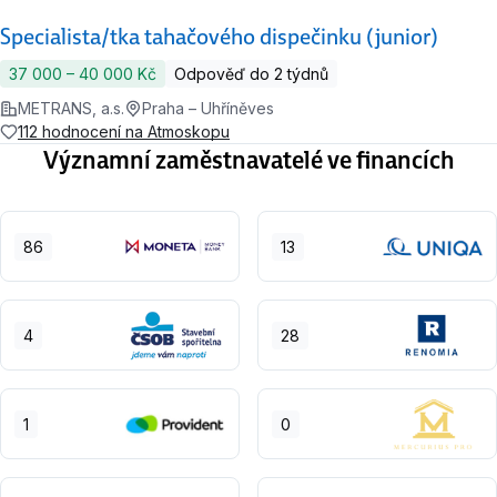
Specialista/tka tahačového dispečinku (junior)
37 000 ‍–‍ 40 000 Kč
Odpověď do 2 týdnů
METRANS, a.s.
Praha – Uhříněves
112 hodnocení na Atmoskopu
Významní zaměstnavatelé ve financích
86
13
4
28
1
0