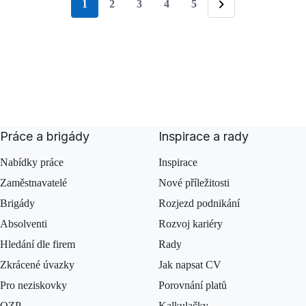
1
2
3
4
5
stránka
Následující
Práce a brigády
Inspirace a rady
Nabídky práce
Inspirace
Zaměstnavatelé
Nové příležitosti
Brigády
Rozjezd podnikání
Absolventi
Rozvoj kariéry
Hledání dle firem
Rady
Zkrácené úvazky
Jak napsat CV
Pro neziskovky
Porovnání platů
OZP
Kalkulačky