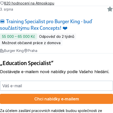
820 hodnocení na Atmoskopu
3. srpna
🍔 Training Specialist pro Burger King - buď
součástí týmu Rex Concepts! ❤️
55 000 ‍–‍ 65 000 Kč
Odpověď do 2 týdnů
Možnost občasné práce z domova
Burger King
Praha
„Education Specialist“
Dostávejte e-mailem nové nabídky podle Vašeho hledání.
Váš e-mail
Chci nabídky e‑mailem
Za účelem zasílání pracovních nabídek budou společnosti ze