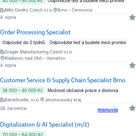
40 000 ‍–‍ 50 000 Kč
Odpovězte teď a budete mezi prvními
Nitto Denko Czech s.r.o.
Brno – Černovice
4. srpna
Order Processing Specialist
Odpověď do 2 týdnů
Odpovězte teď a budete mezi prvními
Dräger Manufacturing Czech s.r.o.
Klášterec nad Ohří – Vernéřov
4. srpna
Customer Service & Supply Chain Specialist Brno
38 000 ‍–‍ 40 000 Kč
Možnost občasné práce z domova
Bénéficielle, s.r.o.
Jihomoravský kraj
28. července
Digitalization & AI Specialist (m/ž)
70 000 ‍–‍ 84 000 Kč