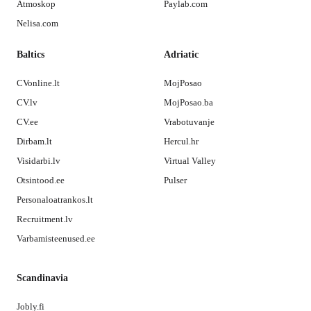
Atmoskop
Paylab.com
Nelisa.com
Baltics
Adriatic
CVonline.lt
MojPosao
CV.lv
MojPosao.ba
CV.ee
Vrabotuvanje
Dirbam.lt
Hercul.hr
Visidarbi.lv
Virtual Valley
Otsintood.ee
Pulser
Personaloatrankos.lt
Recruitment.lv
Varbamisteenused.ee
Scandinavia
Jobly.fi