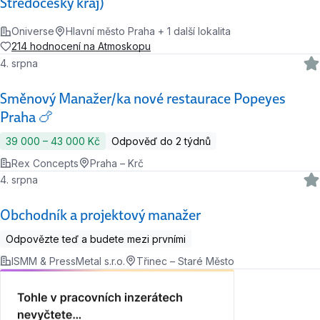
Středočeský kraj)
Oniverse
Hlavní město Praha + 1 další lokalita
214 hodnocení na Atmoskopu
4. srpna
Směnový Manažer/ka nové restaurace Popeyes
Praha 🍗
39 000 ‍–‍ 43 000 Kč
Odpověď do 2 týdnů
Rex Concepts
Praha – Krč
4. srpna
Obchodník a projektový manažer
Odpovězte teď a budete mezi prvními
ISMM & PressMetal s.r.o.
Třinec – Staré Město