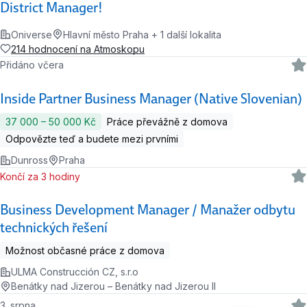
District Manager!
Oniverse
Hlavní město Praha + 1 další lokalita
214 hodnocení na Atmoskopu
Přidáno včera
Inside Partner Business Manager (Native Slovenian)
37 000 ‍–‍ 50 000 Kč
Práce převážně z domova
Odpovězte teď a budete mezi prvními
Dunross
Praha
Končí za 3 hodiny
Business Development Manager / Manažer odbytu
technických řešení
Možnost občasné práce z domova
ULMA Construcción CZ, s.r.o
Benátky nad Jizerou – Benátky nad Jizerou II
3. srpna