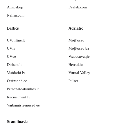
Atmoskop
Paylab.com
Nelisa.com
Baltics
Adriatic
CVonline.lt
MojPosao
CV.lv
MojPosao.ba
CV.ee
Vrabotuvanje
Dirbam.lt
Hercul.hr
Visidarbi.lv
Virtual Valley
Otsintood.ee
Pulser
Personaloatrankos.lt
Recruitment.lv
Varbamisteenused.ee
Scandinavia