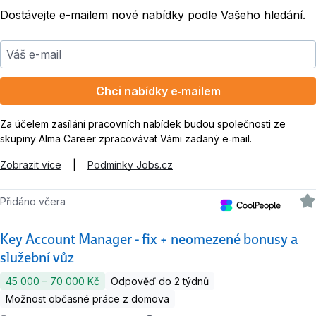
Dostávejte e-mailem nové nabídky podle Vašeho hledání.
Váš e-mail
Chci nabídky e‑mailem
Za účelem zasílání pracovních nabídek budou společnosti ze
skupiny Alma Career zpracovávat Vámi zadaný e‑mail.
Zobrazit více
|
Podmínky Jobs.cz
Přidáno včera
Key Account Manager - fix + neomezené bonusy a
služební vůz
45 000 ‍–‍ 70 000 Kč
Odpověď do 2 týdnů
Možnost občasné práce z domova