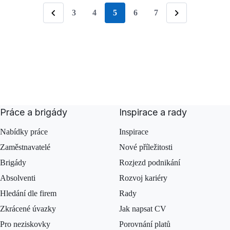
3
4
5
6
7
stránka
Předchozí
Následující
Práce a brigády
Inspirace a rady
Nabídky práce
Inspirace
Zaměstnavatelé
Nové příležitosti
Brigády
Rozjezd podnikání
Absolventi
Rozvoj kariéry
Hledání dle firem
Rady
Zkrácené úvazky
Jak napsat CV
Pro neziskovky
Porovnání platů