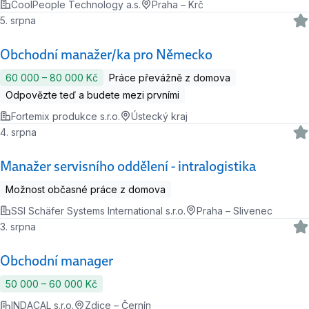
CoolPeople Technology a.s.
Praha – Krč
5. srpna
Obchodní manažer/ka pro Německo
60 000 ‍–‍ 80 000 Kč
Práce převážně z domova
Odpovězte teď a budete mezi prvními
Fortemix produkce s.r.o.
Ústecký kraj
4. srpna
Manažer servisního oddělení - intralogistika
Možnost občasné práce z domova
SSI Schäfer Systems International s.r.o.
Praha – Slivenec
3. srpna
Obchodní manager
50 000 ‍–‍ 60 000 Kč
INDACAL s.r.o.
Zdice – Černín