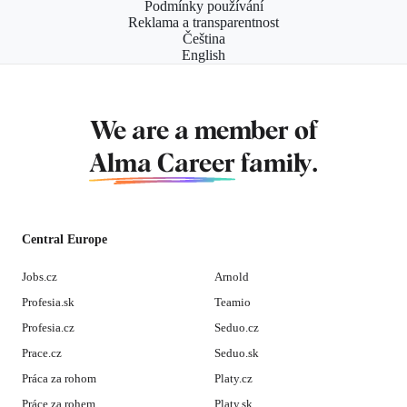
Podmínky používání
Reklama a transparentnost
Čeština
English
We are a member of
Alma Career
family.
Central Europe
Jobs.cz
Arnold
Profesia.sk
Teamio
Profesia.cz
Seduo.cz
Prace.cz
Seduo.sk
Práca za rohom
Platy.cz
Práce za rohem
Platy.sk