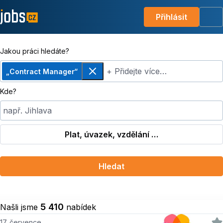
Přihlásit
Me
Jakou práci hledáte?
+ Přidejte více…
„Contract Manager“
Odebrat
Kde?
např. Jihlava
Plat, úvazek, vzdělání …
Hledat
5 410
Našli jsme
nabídek
17. července