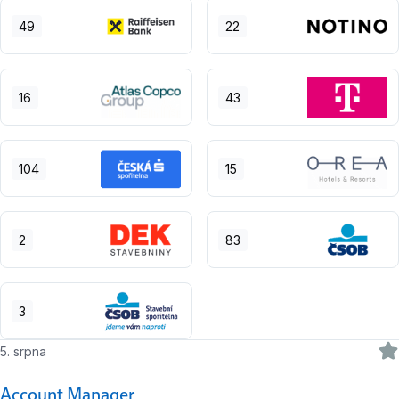
49
22
16
43
104
15
2
83
3
5. srpna
Account Manager