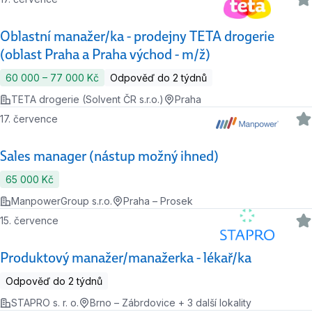
Oblastní manažer/ka - prodejny TETA drogerie
(oblast Praha a Praha východ - m/ž)
60 000 ‍–‍ 77 000 Kč
Odpověď do 2 týdnů
TETA drogerie (Solvent ČR s.r.o.)
Praha
17. července
Sales manager (nástup možný ihned)
65 000 Kč
ManpowerGroup s.r.o.
Praha – Prosek
15. července
Produktový manažer/manažerka - lékař/ka
Odpověď do 2 týdnů
STAPRO s. r. o.
Brno – Zábrdovice + 3 další lokality