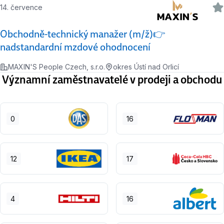
14. července
Obchodně-technický manažer (m/ž)👉
nadstandardní mzdové ohodnocení
MAXIN'S People Czech, s.r.o.
okres Ústí nad Orlicí
Významní zaměstnavatelé v prodeji a obchodu
0
16
12
17
4
16