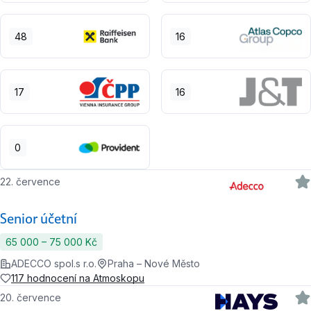
48
16
17
16
0
22. července
Senior účetní
65 000 ‍–‍ 75 000 Kč
ADECCO spol.s r.o.
Praha – Nové Město
117 hodnocení na Atmoskopu
20. července