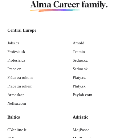
Alma Career
family.
Central Europe
Jobs.cz
Arnold
Profesia.sk
Teamio
Profesia.cz
Seduo.cz
Prace.cz
Seduo.sk
Práca za rohom
Platy.cz
Práce za rohem
Platy.sk
Atmoskop
Paylab.com
Nelisa.com
Baltics
Adriatic
CVonline.lt
MojPosao