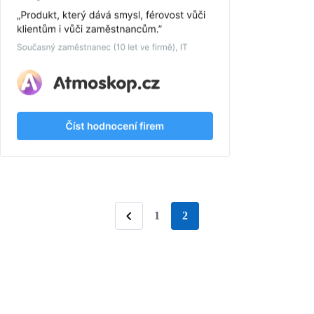
1
2
stránka
Předchozí