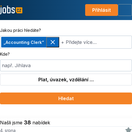
Přihlásit
Me
Jakou práci hledáte?
+ Přidejte více…
„Accounting Clerk“
Odebrat
Kde?
např. Jihlava
Plat, úvazek, vzdělání …
Hledat
38
Našli jsme
nabídek
4. srpna