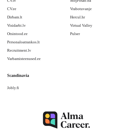
CV.lv
MojPosao.ba
CV.ee
Vrabotuvanje
Dirbam.lt
Hercul.hr
Visidarbi.lv
Virtual Valley
Otsintood.ee
Pulser
Personaloatrankos.lt
Recruitment.lv
Varbamisteenused.ee
Scandinavia
Jobly.fi