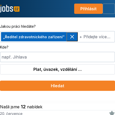
Přihlásit
Me
Jakou práci hledáte?
+ Přidejte více…
„Ředitel zdravotnického zařízení“
Odebrat
Kde?
např. Jihlava
Plat, úvazek, vzdělání …
Hledat
12
Našli jsme
nabídek
20. července