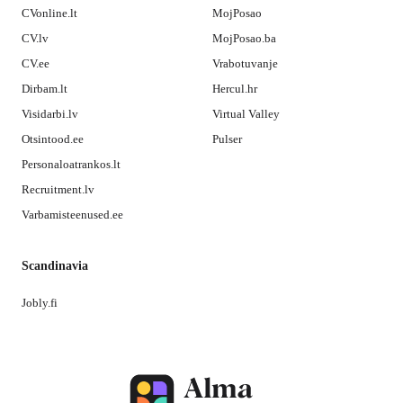
CVonline.lt
MojPosao
CV.lv
MojPosao.ba
CV.ee
Vrabotuvanje
Dirbam.lt
Hercul.hr
Visidarbi.lv
Virtual Valley
Otsintood.ee
Pulser
Personaloatrankos.lt
Recruitment.lv
Varbamisteenused.ee
Scandinavia
Jobly.fi