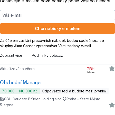
Dostávejte e-mailem nové nabídky podle Vašeho hledání.
Váš e-mail
Chci nabídky e‑mailem
Za účelem zasílání pracovních nabídek budou společnosti ze
skupiny Alma Career zpracovávat Vámi zadaný e‑mail.
Zobrazit více
|
Podmínky Jobs.cz
Aktualizováno včera
Obchodní Manager
70 000 ‍–‍ 140 000 Kč
Odpovězte teď a budete mezi prvními
GBH Gaudete Brüder Holding s.r.o.
Praha – Staré Město
5. srpna