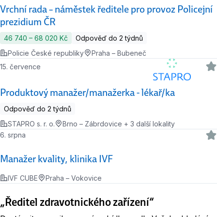
Vrchní rada – náměstek ředitele pro provoz Policejní
prezidium ČR
46 740 ‍–‍ 68 020 Kč
Odpověď do 2 týdnů
Policie České republiky
Praha – Bubeneč
15. července
Produktový manažer/manažerka - lékař/ka
Odpověď do 2 týdnů
STAPRO s. r. o.
Brno – Zábrdovice + 3 další lokality
6. srpna
Manažer kvality, klinika IVF
IVF CUBE
Praha – Vokovice
„Ředitel zdravotnického zařízení“