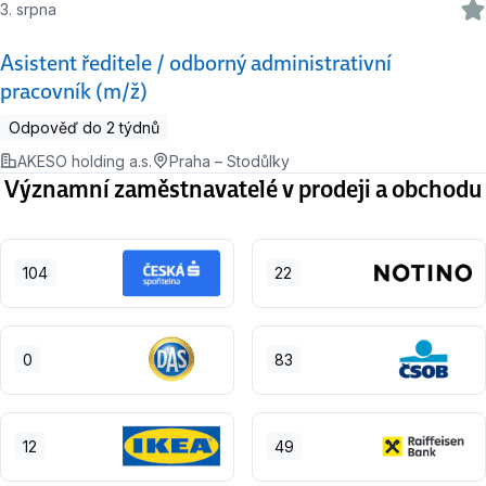
3. srpna
Asistent ředitele / odborný administrativní
pracovník (m/ž)
Odpověď do 2 týdnů
AKESO holding a.s.
Praha – Stodůlky
Významní zaměstnavatelé v prodeji a obchodu
104
22
0
83
12
49