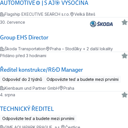
AUTOMOTIVE⚙️ | S AJ🎯 VYSOČINA
Flagship EXECUTIVE SEARCH s.r.o.
Velká Bíteš
30. července
Group EHS Director
Škoda Transportation
Praha – Stodůlky + 2 další lokality
Přidáno před 3 hodinami
Ředitel konstrukce/R&D Manager
Odpověď do 2 týdnů
Odpovězte teď a budete mezi prvními
Kienbaum und Partner GmbH
Praha
4. srpna
TECHNICKÝ ŘEDITEL
Odpovězte teď a budete mezi prvními
GMF AQUAPARK PRAGUE, a.s.
Čestlice