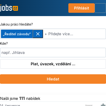
Přihlásit
Me
Jakou práci hledáte?
+ Přidejte více…
„Ředitel závodu“
Odebrat
Kde?
např. Jihlava
Plat, úvazek, vzdělání …
Hledat
111
Našli jsme
nabídek
14. července