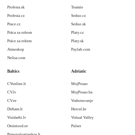
Profesia.sk
Teamio
Profesia.cz
Seduo.cz
Prace.cz
Seduo.sk
Práca za rohom
Platy.cz
Práce za rohem
Platy.sk
Atmoskop
Paylab.com
Nelisa.com
Baltics
Adriatic
CVonline.lt
MojPosao
CV.lv
MojPosao.ba
CV.ee
Vrabotuvanje
Dirbam.lt
Hercul.hr
Visidarbi.lv
Virtual Valley
Otsintood.ee
Pulser
Personaloatrankos.lt