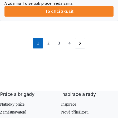
A zdarma. To se pak práce hledá sama.
To chci zkusit
1
2
3
4
stránka
Následující
Práce a brigády
Inspirace a rady
Nabídky práce
Inspirace
Zaměstnavatelé
Nové příležitosti