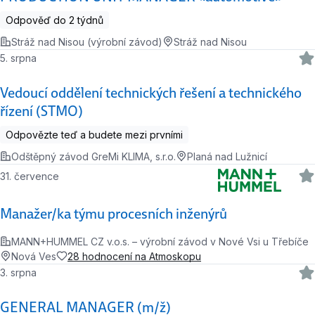
Odpověď do 2 týdnů
Stráž nad Nisou (výrobní závod)
Stráž nad Nisou
5. srpna
Vedoucí oddělení technických řešení a technického
řízení (STMO)
Odpovězte teď a budete mezi prvními
Odštěpný závod GreMi KLIMA, s.r.o.
Planá nad Lužnicí
31. července
Manažer/ka týmu procesních inženýrů
MANN+HUMMEL CZ v.o.s. – výrobní závod v Nové Vsi u Třebíče
Nová Ves
28 hodnocení na Atmoskopu
3. srpna
GENERAL MANAGER (m/ž)