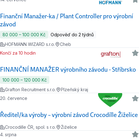
Finanční Manažer-ka / Plant Controller pro výrobní
závod
80 000 ‍–‍ 100 000 Kč
Odpověď do 2 týdnů
HOFMANN WIZARD s.r.o.
Cheb
Končí za 10 hodin
FINANČNÍ MANAŽER výrobního závodu - Stříbrsko
100 000 ‍–‍ 120 000 Kč
Grafton Recruitment s.r.o.
Plzeňský kraj
20. července
Ředitel/ka výroby – výrobní závod Crocodille Žiželice
Crocodille ČR, spol. s r.o.
Žiželice
4. srpna