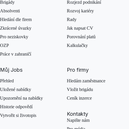
Brigády
Rozjezd podnikání
Absolventi
Rozvoj kariéry
Hledání dle firem
Rady
Zkrácené úvazky
Jak napsat CV
Pro neziskovky
Porovnání platů
OZP
Kalkulačky
Práce v zahraničí
Můj Jobs
Pro firmy
Přehled
Hledám zaměstnance
Uložené nabídky
Vložit brigádu
Upozornění na nabídky
Ceník inzerce
Historie odpovědí
Kontakty
Vytvořit si životopis
Napište nám
Pro média