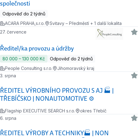
společnosti
Odpověď do 2 týdnů
ACARA PRAHA,s.r.o.
Svitavy – Předměstí + 1 další lokalita
27. července
Ředitel/ka provozu a údržby
80 000 ‍–‍ 130 000 Kč
Odpověď do 2 týdnů
People Consulting s.r.o.
Jihomoravský kraj
3. srpna
ŘEDITEL VÝROBNÍHO PROVOZU S AJ 🏭 |
TŘEBÍČSKO | NONAUTOMOTIVE ⚙️
Flagship EXECUTIVE SEARCH s.r.o.
okres Třebíč
6. srpna
ŘEDITEL VÝROBY A TECHNIKY🏭 | NON