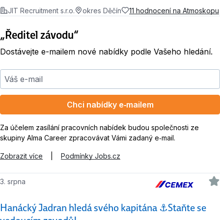
JIT Recruitment s.r.o.
okres Děčín
11 hodnocení na Atmoskopu
„Ředitel závodu“
Dostávejte e-mailem nové nabídky podle Vašeho hledání.
Váš e-mail
Chci nabídky e‑mailem
Za účelem zasílání pracovních nabídek budou společnosti ze
skupiny Alma Career zpracovávat Vámi zadaný e‑mail.
Zobrazit více
|
Podmínky Jobs.cz
3. srpna
Hanácký Jadran hledá svého kapitána ⚓Staňte se