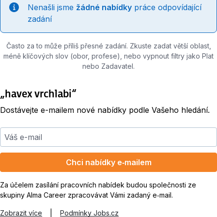
Nenašli jsme
žádné nabídky
práce odpovídající
zadání
Často za to může příliš přesné zadání. Zkuste zadat větší oblast,
méně klíčových slov (obor, profese), nebo vypnout filtry jako Plat
nebo Zadavatel.
„havex vrchlabi“
Dostávejte e-mailem nové nabídky podle Vašeho hledání.
Váš e-mail
Chci nabídky e‑mailem
Za účelem zasílání pracovních nabídek budou společnosti ze
skupiny Alma Career zpracovávat Vámi zadaný e‑mail.
Zobrazit více
|
Podmínky Jobs.cz