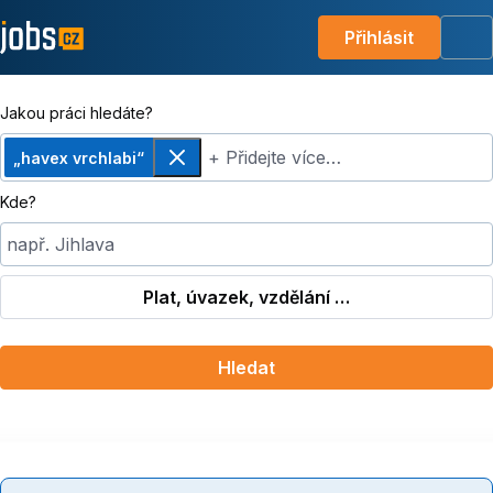
Přihlásit
Me
Jakou práci hledáte?
+ Přidejte více…
„havex vrchlabi“
Odebrat
Kde?
např. Jihlava
Plat, úvazek, vzdělání …
Hledat