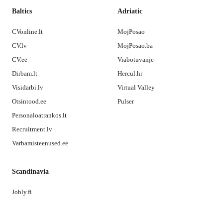
Baltics
Adriatic
CVonline.lt
MojPosao
CV.lv
MojPosao.ba
CV.ee
Vrabotuvanje
Dirbam.lt
Hercul.hr
Visidarbi.lv
Virtual Valley
Otsintood.ee
Pulser
Personaloatrankos.lt
Recruitment.lv
Varbamisteenused.ee
Scandinavia
Jobly.fi