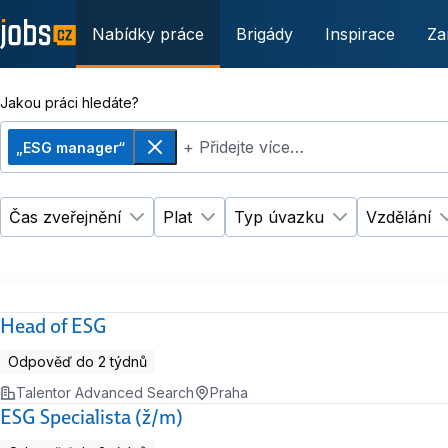
Nabídky práce
Brigády
Inspirace
Za
Jakou práci hledáte?
+ Přidejte více…
„ESG manager“
Odebrat
Čas zveřejnění
Plat
Typ úvazku
Vzdělání
Změnit filtr
Změnit filtr
Čas zveřejnění
Plat
Změnit filtr
Ty
Head of ESG
Odpověď do 2 týdnů
Talentor Advanced Search
Praha
ESG Specialista (ž/m)