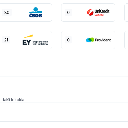
80
0
21
0
další lokalita