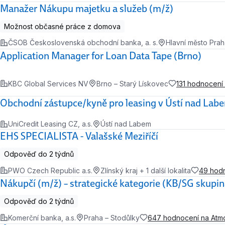
Manažer Nákupu majetku a služeb (m/ž)
Možnost občasné práce z domova
ČSOB Československá obchodní banka, a. s.
Hlavní město Pra
Application Manager for Loan Data Tape (Brno)
KBC Global Services NV
Brno – Starý Lískovec
131 hodnocení
Obchodní zástupce/kyně pro leasing v Ústí nad Lab
UniCredit Leasing CZ, a.s.
Ústí nad Labem
EHS SPECIALISTA - Valašské Meziříčí
Odpověď do 2 týdnů
PWO Czech Republic a.s.
Zlínský kraj + 1 další lokalita
49 hod
Nákupčí (m/ž) – strategické kategorie (KB/SG skupin
Odpověď do 2 týdnů
Komerční banka, a.s.
Praha – Stodůlky
647 hodnocení na Atm