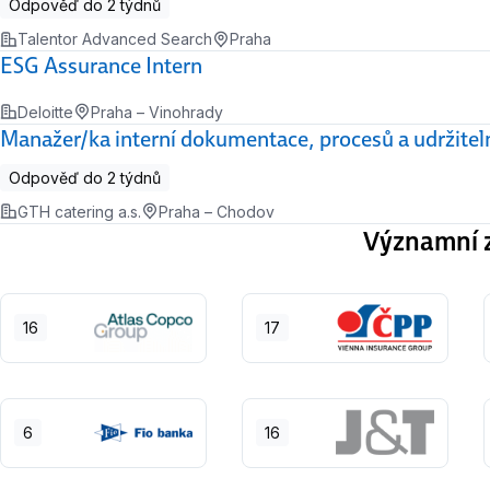
Odpověď do 2 týdnů
Talentor Advanced Search
Praha
ESG Assurance Intern
Deloitte
Praha – Vinohrady
Manažer/ka interní dokumentace, procesů a udržiteln
Odpověď do 2 týdnů
GTH catering a.s.
Praha – Chodov
Významní z
16
17
6
16