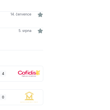
14. července
5. srpna
4
0