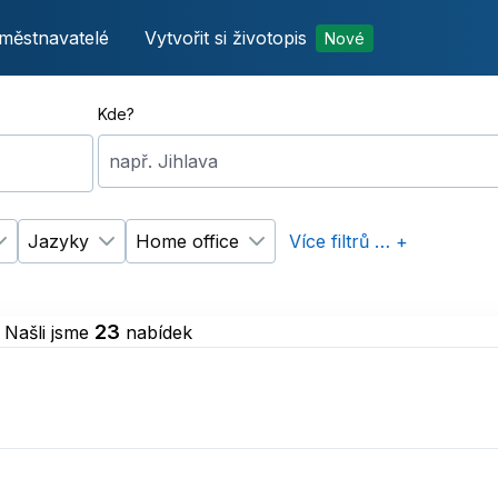
městnavatelé
Vytvořit si životopis
Nové
Kde?
např. Jihlava
Jazyky
Home office
Více filtrů … +
p úvazku
Změnit filtr
Vzdělání
Změnit filtr
Jazyky
Změnit filtr
Home office
23
Našli jsme
nabídek