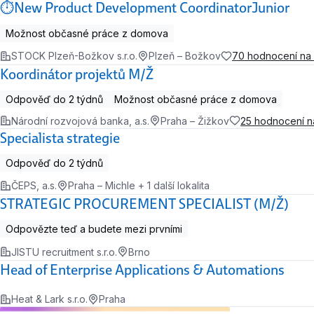
⏱️New Product Development CoordinatorJunior
Možnost občasné práce z domova
STOCK Plzeň-Božkov s.r.o.
Plzeň – Božkov
70 hodnocení na
Koordinátor projektů M/Ž
Odpověď do 2 týdnů
Možnost občasné práce z domova
Národní rozvojová banka, a.s.
Praha – Žižkov
25 hodnocení 
Specialista strategie
Odpověď do 2 týdnů
ČEPS, a.s.
Praha – Michle + 1 další lokalita
STRATEGIC PROCUREMENT SPECIALIST (M/Ž)
Odpovězte teď a budete mezi prvními
JISTU recruitment s.r.o.
Brno
Head of Enterprise Applications & Automations
Heat & Lark s.r.o.
Praha