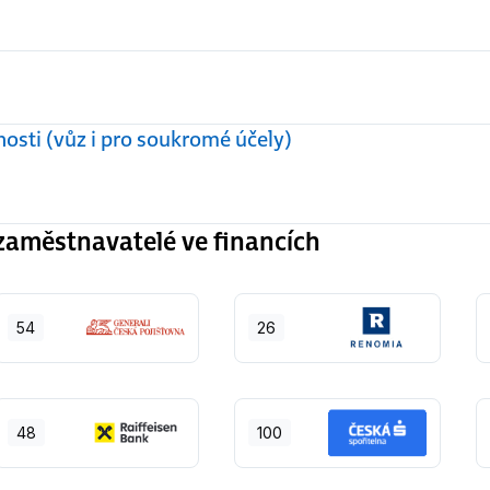
osti (vůz i pro soukromé účely)
aměstnavatelé ve financích
54
26
48
100