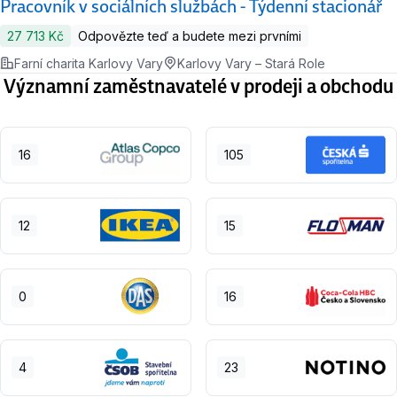
Pracovník v sociálních službách - Týdenní stacionář
27 713 Kč
Odpovězte teď a budete mezi prvními
Farní charita Karlovy Vary
Karlovy Vary – Stará Role
Významní zaměstnavatelé v prodeji a obchodu
16
105
12
15
0
16
4
23