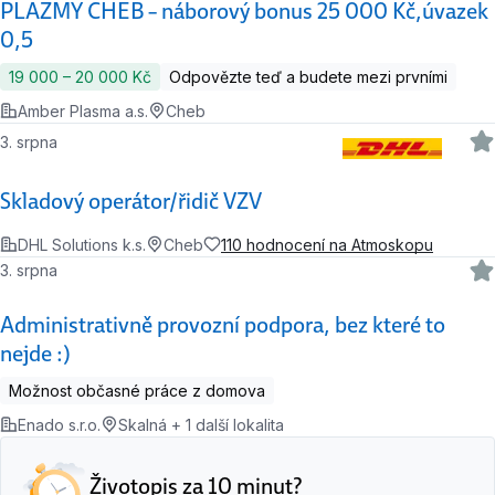
PLAZMY CHEB – náborový bonus 25 000 Kč,úvazek
0,5
19 000 ‍–‍ 20 000 Kč
Odpovězte teď a budete mezi prvními
Amber Plasma a.s.
Cheb
3. srpna
Skladový operátor/řidič VZV
DHL Solutions k.s.
Cheb
110 hodnocení na Atmoskopu
3. srpna
Administrativně provozní podpora, bez které to
nejde :)
Možnost občasné práce z domova
Enado s.r.o.
Skalná + 1 další lokalita
Životopis za 10 minut?