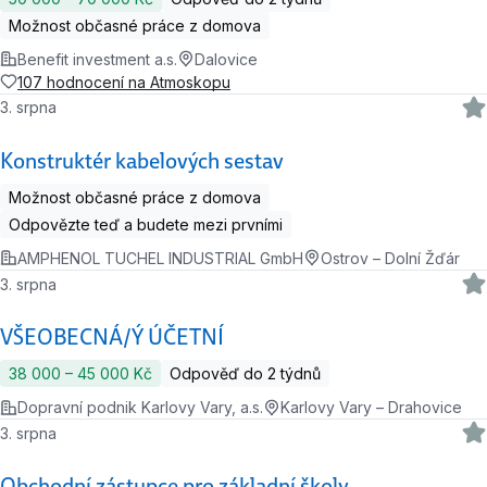
Možnost občasné práce z domova
Benefit investment a.s.
Dalovice
107 hodnocení na Atmoskopu
3. srpna
Konstruktér kabelových sestav
Možnost občasné práce z domova
Odpovězte teď a budete mezi prvními
AMPHENOL TUCHEL INDUSTRIAL GmbH
Ostrov – Dolní Žďár
3. srpna
VŠEOBECNÁ/Ý ÚČETNÍ
38 000 ‍–‍ 45 000 Kč
Odpověď do 2 týdnů
Dopravní podnik Karlovy Vary, a.s.
Karlovy Vary – Drahovice
3. srpna
Obchodní zástupce pro základní školy