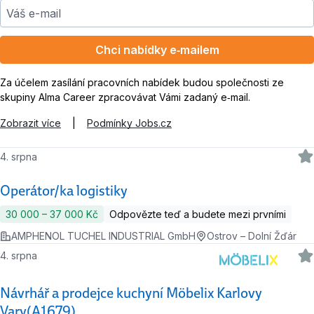
Váš e-mail
Chci nabídky e‑mailem
Za účelem zasílání pracovních nabídek budou společnosti ze
skupiny Alma Career zpracovávat Vámi zadaný e‑mail.
Zobrazit více
|
Podmínky Jobs.cz
4. srpna
Operátor/ka logistiky
30 000 ‍–‍ 37 000 Kč
Odpovězte teď a budete mezi prvními
AMPHENOL TUCHEL INDUSTRIAL GmbH
Ostrov – Dolní Žďár
4. srpna
Návrhář a prodejce kuchyní Möbelix Karlovy
Vary(A1679)