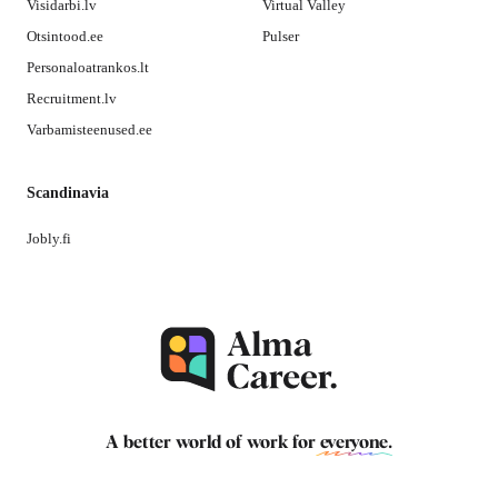
Visidarbi.lv
Virtual Valley
Otsintood.ee
Pulser
Personaloatrankos.lt
Recruitment.lv
Varbamisteenused.ee
Scandinavia
Jobly.fi
A better world of work for
everyone
.