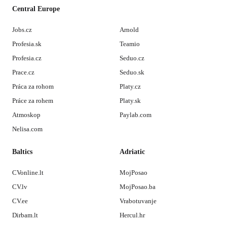
Central Europe
Jobs.cz
Arnold
Profesia.sk
Teamio
Profesia.cz
Seduo.cz
Prace.cz
Seduo.sk
Práca za rohom
Platy.cz
Práce za rohem
Platy.sk
Atmoskop
Paylab.com
Nelisa.com
Baltics
Adriatic
CVonline.lt
MojPosao
CV.lv
MojPosao.ba
CV.ee
Vrabotuvanje
Dirbam.lt
Hercul.hr