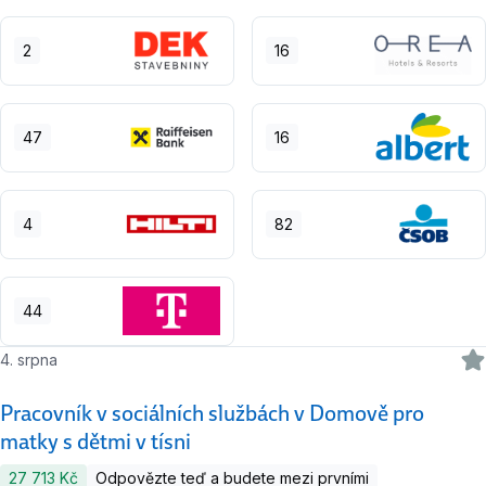
2
16
47
16
4
82
44
4. srpna
Pracovník v sociálních službách v Domově pro
matky s dětmi v tísni
27 713 Kč
Odpovězte teď a budete mezi prvními