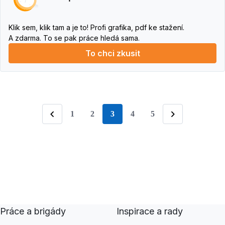
Klik sem, klik tam a je to! Profi grafika, pdf ke stažení.
A zdarma. To se pak práce hledá sama.
To chci zkusit
1
2
3
4
5
stránka
Předchozí
Následující
Práce a brigády
Inspirace a rady