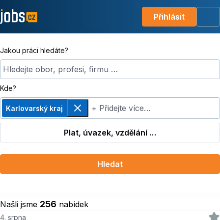
Přihlásit
Me
Jakou práci hledáte?
Hledejte obor, profesi, firmu …
Kde?
+ Přidejte více…
Karlovarský kraj
Odebrat
Plat, úvazek, vzdělání …
Hledat
256
Našli jsme
nabídek
4. srpna