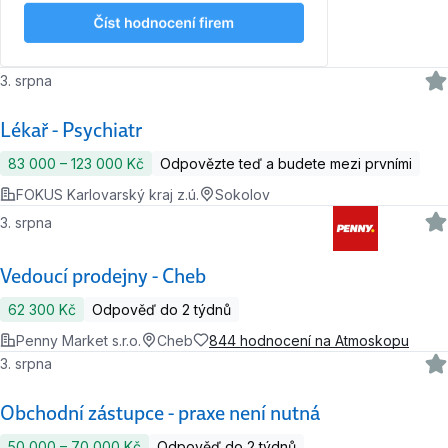
3. srpna
Lékař - Psychiatr
83 000 ‍–‍ 123 000 Kč
Odpovězte teď a budete mezi prvními
FOKUS Karlovarský kraj z.ú.
Sokolov
3. srpna
Vedoucí prodejny - Cheb
62 300 Kč
Odpověď do 2 týdnů
Penny Market s.r.o.
Cheb
844 hodnocení na Atmoskopu
3. srpna
Obchodní zástupce - praxe není nutná
50 000 ‍–‍ 70 000 Kč
Odpověď do 2 týdnů