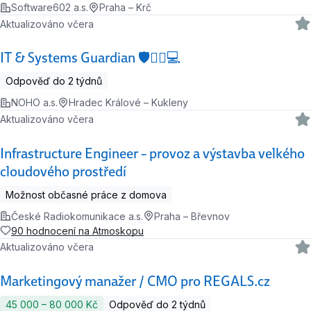
Software602 a.s.
Praha – Krč
Aktualizováno včera
IT & Systems Guardian 🛡️🧙‍♂️💻
Odpověď do 2 týdnů
NOHO a.s.
Hradec Králové – Kukleny
Aktualizováno včera
Infrastructure Engineer – provoz a výstavba velkého
cloudového prostředí
Možnost občasné práce z domova
České Radiokomunikace a.s.
Praha – Břevnov
90 hodnocení na Atmoskopu
Aktualizováno včera
Marketingový manažer / CMO pro REGALS.cz
45 000 ‍–‍ 80 000 Kč
Odpověď do 2 týdnů