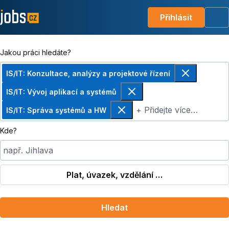
Přihlásit
Me
Jakou práci hledáte?
IS/IT: Konzultace, analýzy a projektové řízení
Odebrat
IS/IT: Vývoj aplikací a systémů
Odebrat
+ Přidejte více…
IS/IT: Správa systémů a HW
Odebrat
Kde?
např. Jihlava
Plat, úvazek, vzdělání …
Hledat