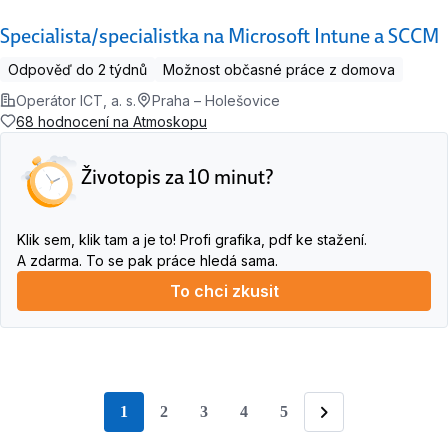
Specialista/specialistka na Microsoft Intune a SCCM
Odpověď do 2 týdnů
Možnost občasné práce z domova
Operátor ICT, a. s.
Praha – Holešovice
68 hodnocení na Atmoskopu
Životopis za 10 minut?
Klik sem, klik tam a je to! Profi grafika, pdf ke stažení.
A zdarma. To se pak práce hledá sama.
To chci zkusit
1
2
3
4
5
stránka
Následující