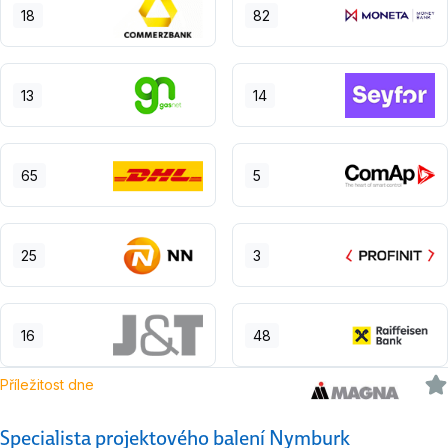
18
82
13
14
65
5
25
3
16
48
Příležitost dne
Specialista projektového balení Nymburk