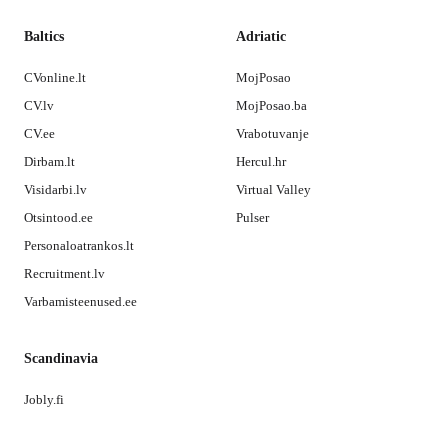
Baltics
Adriatic
CVonline.lt
MojPosao
CV.lv
MojPosao.ba
CV.ee
Vrabotuvanje
Dirbam.lt
Hercul.hr
Visidarbi.lv
Virtual Valley
Otsintood.ee
Pulser
Personaloatrankos.lt
Recruitment.lv
Varbamisteenused.ee
Scandinavia
Jobly.fi