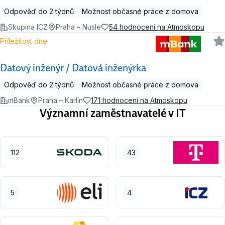
Odpověď do 2 týdnů
Možnost občasné práce z domova
Skupina ICZ
Praha – Nusle
54 hodnocení na Atmoskopu
Příležitost dne
Datový inženýr / Datová inženýrka
Odpověď do 2 týdnů
Možnost občasné práce z domova
mBank
Praha – Karlín
171 hodnocení na Atmoskopu
Významní zaměstnavatelé v IT
112
43
5
4