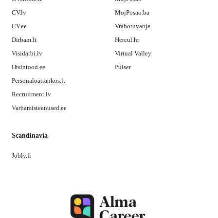
CV.lv
MojPosao.ba
CV.ee
Vrabotuvanje
Dirbam.lt
Hercul.hr
Visidarbi.lv
Virtual Valley
Otsintood.ee
Pulser
Personaloatrankos.lt
Recruitment.lv
Varbamisteenused.ee
Scandinavia
Jobly.fi