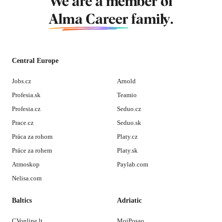
We are a member of
Alma Career
family.
Central Europe
Jobs.cz
Arnold
Profesia.sk
Teamio
Profesia.cz
Seduo.cz
Prace.cz
Seduo.sk
Práca za rohom
Platy.cz
Práce za rohem
Platy.sk
Atmoskop
Paylab.com
Nelisa.com
Baltics
Adriatic
CVonline.lt
MojPosao