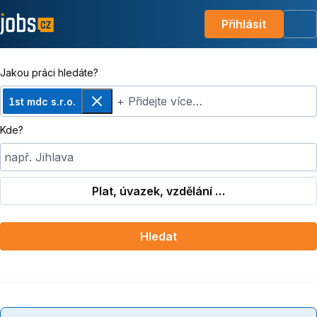
Přihlásit
Me
Jakou práci hledáte?
+ Přidejte více…
1st mdc s.r.o.
Odebrat
Kde?
např. Jihlava
Plat, úvazek, vzdělání …
Hledat