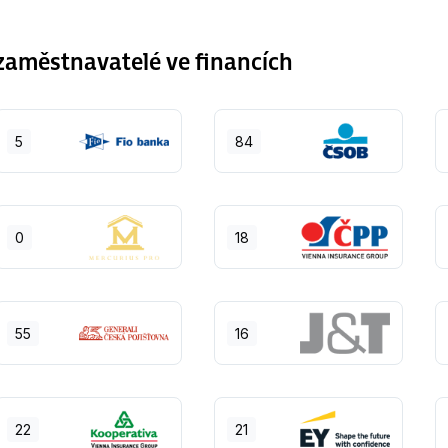
aměstnavatelé ve financích
5
84
0
18
55
16
22
21