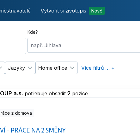
městnavatelé
Vytvořit si životopis
Nové
Kde?
např. Jihlava
Jazyky
Home office
Více filtrů … +
p úvazku
Změnit filtr
Vzdělání
Změnit filtr
Jazyky
Změnit filtr
Home office
OUP a.s.
2
potřebuje obsadit
pozice
práce z domova
VÍ – PRÁCE NA 2 SMĚNY