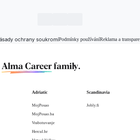
ásady ochrany soukromí
Podmínky používání
Reklama a transpare
f
Alma Career
family.
Adriatic
Scandinavia
MojPosao
Jobly.fi
MojPosao.ba
Vrabotuvanje
Hercul.hr