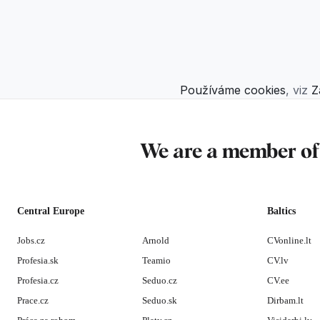
Používáme cookies
, viz
Z
We are a member o
Central Europe
Baltics
Jobs.cz
Arnold
CVonline.lt
Profesia.sk
Teamio
CV.lv
Profesia.cz
Seduo.cz
CV.ee
Prace.cz
Seduo.sk
Dirbam.lt