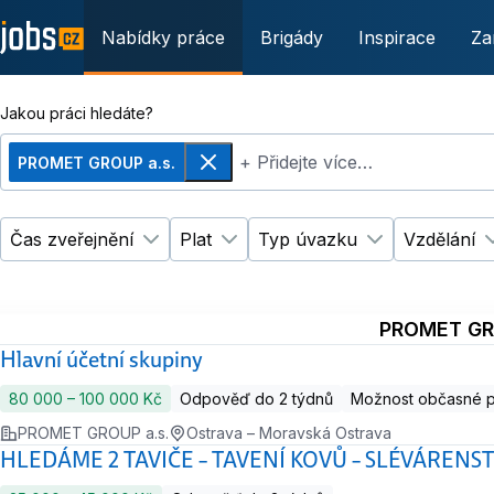
Nabídky práce
Brigády
Inspirace
Za
Jakou práci hledáte?
+ Přidejte více…
PROMET GROUP a.s.
Odebrat
Čas zveřejnění
Plat
Typ úvazku
Vzdělání
Změnit filtr
Změnit filtr
Čas zveřejnění
Plat
Změnit filtr
Ty
PROMET GR
Hlavní účetní skupiny
80 000 ‍–‍ 100 000 Kč
Odpověď do 2 týdnů
Možnost občasné 
PROMET GROUP a.s.
Ostrava – Moravská Ostrava
HLEDÁME 2 TAVIČE – TAVENÍ KOVŮ – SLÉVÁRENST