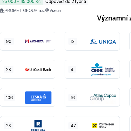
25 000 ‍–‍ 45 000 Kč
Odpověď do 2 týdnů
PROMET GROUP a.s.
Vsetín
Významní z
90
13
28
4
106
16
28
47