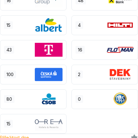
16
48
15
4
43
16
100
2
80
0
15
Příležitost dne