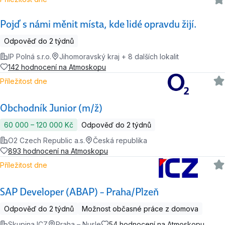
Pojď s námi měnit místa, kde lidé opravdu žijí.
Odpověď do 2 týdnů
IP Polná s.r.o.
Jihomoravský kraj + 8 dalších lokalit
142 hodnocení na Atmoskopu
Příležitost dne
Obchodník Junior (m/ž)
60 000 ‍–‍ 120 000 Kč
Odpověď do 2 týdnů
O2 Czech Republic a.s.
Česká republika
893 hodnocení na Atmoskopu
Příležitost dne
SAP Developer (ABAP) – Praha/Plzeň
Odpověď do 2 týdnů
Možnost občasné práce z domova
Skupina ICZ
Praha – Nusle
54 hodnocení na Atmoskopu