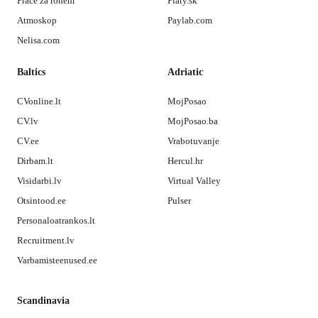
Práce za rohem
Platy.sk
Atmoskop
Paylab.com
Nelisa.com
Baltics
Adriatic
CVonline.lt
MojPosao
CV.lv
MojPosao.ba
CV.ee
Vrabotuvanje
Dirbam.lt
Hercul.hr
Visidarbi.lv
Virtual Valley
Otsintood.ee
Pulser
Personaloatrankos.lt
Recruitment.lv
Varbamisteenused.ee
Scandinavia