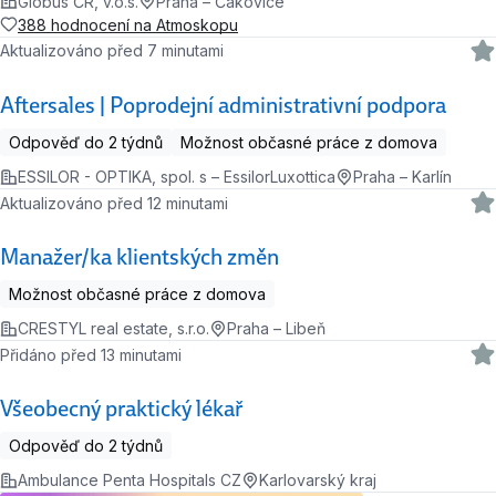
Globus ČR, v.o.s.
Praha – Čakovice
388 hodnocení na Atmoskopu
Aktualizováno před 7 minutami
Aftersales | Poprodejní administrativní podpora
Odpověď do 2 týdnů
Možnost občasné práce z domova
ESSILOR - OPTIKA, spol. s – EssilorLuxottica
Praha – Karlín
Aktualizováno před 12 minutami
Manažer/ka klientských změn
Možnost občasné práce z domova
CRESTYL real estate, s.r.o.
Praha – Libeň
Přidáno před 13 minutami
Všeobecný praktický lékař
Odpověď do 2 týdnů
Ambulance Penta Hospitals CZ
Karlovarský kraj