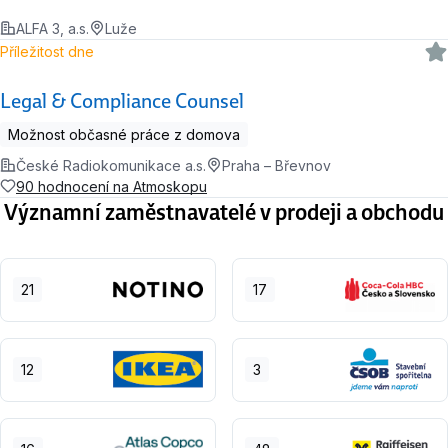
ALFA 3, a.s.
Luže
Příležitost dne
Legal & Compliance Counsel
Možnost občasné práce z domova
České Radiokomunikace a.s.
Praha – Břevnov
90 hodnocení na Atmoskopu
Významní zaměstnavatelé v prodeji a obchodu
21
17
12
3