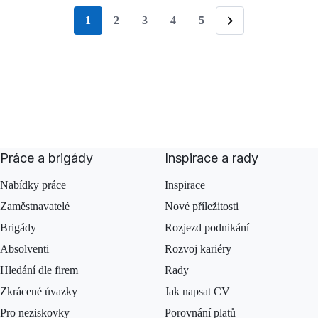
1
2
3
4
5
stránka
Následující
Práce a brigády
Inspirace a rady
Nabídky práce
Inspirace
Zaměstnavatelé
Nové příležitosti
Brigády
Rozjezd podnikání
Absolventi
Rozvoj kariéry
Hledání dle firem
Rady
Zkrácené úvazky
Jak napsat CV
Pro neziskovky
Porovnání platů