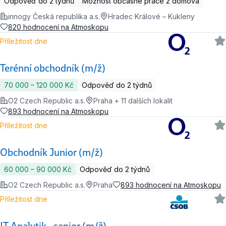
Odpověď do 2 týdnů
Možnost občasné práce z domova
innogy Česká republika a.s.
Hradec Králové – Kukleny
820 hodnocení na Atmoskopu
Příležitost dne
Terénní obchodník (m/ž)
70 000 ‍–‍ 120 000 Kč
Odpověď do 2 týdnů
O2 Czech Republic a.s.
Praha + 11 dalších lokalit
893 hodnocení na Atmoskopu
Příležitost dne
Obchodník Junior (m/ž)
60 000 ‍–‍ 90 000 Kč
Odpověď do 2 týdnů
O2 Czech Republic a.s.
Praha
893 hodnocení na Atmoskopu
Příležitost dne
IT Analytik - senior (m/ž)