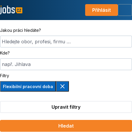
Přihlásit
Me
Jakou práci hledáte?
Hledejte obor, profesi, firmu …
Kde?
např. Jihlava
Filtry
Flexibilní pracovní doba
Odebrat
Upravit filtry
Hledat