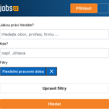
Přihlásit
Me
Jakou práci hledáte?
Hledejte obor, profesi, firmu …
Kde?
např. Jihlava
Filtry
Flexibilní pracovní doba
Odebrat
Upravit filtry
Hledat