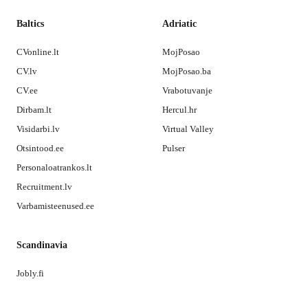
Baltics
Adriatic
CVonline.lt
MojPosao
CV.lv
MojPosao.ba
CV.ee
Vrabotuvanje
Dirbam.lt
Hercul.hr
Visidarbi.lv
Virtual Valley
Otsintood.ee
Pulser
Personaloatrankos.lt
Recruitment.lv
Varbamisteenused.ee
Scandinavia
Jobly.fi