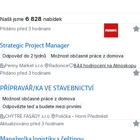
6 828
Našli jsme
nabídek
Přidáno před 3 hodinami
Strategic Project Manager
Odpověď do 2 týdnů
Možnost občasné práce z domova
Penny Market s.r.o.
Radonice
844 hodnocení na Atmoskopu
Přidáno před 3 hodinami
PŘÍPRAVÁŘ/KA VE STAVEBNICTVÍ
Možnost občasné práce z domova
Odpovězte teď a budete mezi prvními
CHYTRÉ FASÁDY s.r.o.
Polička – Horní Předměstí
Aktualizováno před 3 hodinami
Manažer/ka logistiky s češtinou