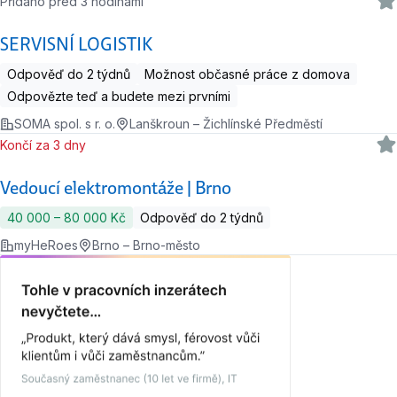
Přidáno před 3 hodinami
SERVISNÍ LOGISTIK
Odpověď do 2 týdnů
Možnost občasné práce z domova
Odpovězte teď a budete mezi prvními
SOMA spol. s r. o.
Lanškroun – Žichlínské Předměstí
Končí za 3 dny
Vedoucí elektromontáže | Brno
40 000 ‍–‍ 80 000 Kč
Odpověď do 2 týdnů
myHeRoes
Brno – Brno-město