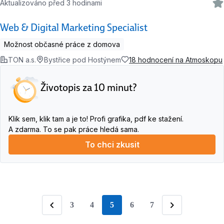
Aktualizováno před 3 hodinami
Web & Digital Marketing Specialist
Možnost občasné práce z domova
TON a.s.
Bystřice pod Hostýnem
18 hodnocení na Atmoskopu
Životopis za 10 minut?
Klik sem, klik tam a je to! Profi grafika, pdf ke stažení.
A zdarma. To se pak práce hledá sama.
To chci zkusit
3
4
5
6
7
stránka
Předchozí
Následující