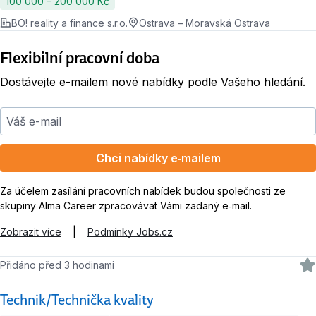
100 000 ‍–‍ 200 000 Kč
BO! reality a finance s.r.o.
Ostrava – Moravská Ostrava
Flexibilní pracovní doba
Dostávejte e-mailem nové nabídky podle Vašeho hledání.
Váš e-mail
Chci nabídky e‑mailem
Za účelem zasílání pracovních nabídek budou společnosti ze
skupiny Alma Career zpracovávat Vámi zadaný e‑mail.
Zobrazit více
|
Podmínky Jobs.cz
Přidáno před 3 hodinami
Technik/Technička kvality