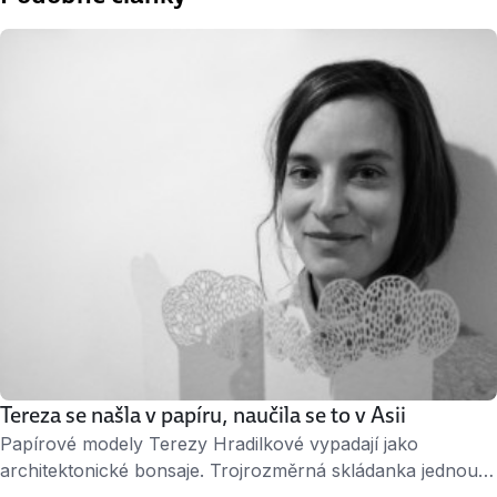
Tereza se našla v papíru, naučila se to v Asii
Papírové modely Terezy Hradilkové vypadají jako
architektonické bonsaje. Trojrozměrná skládanka jednou
znázorňuje Petřín, podruhé panoráma Žižkova a potřetí