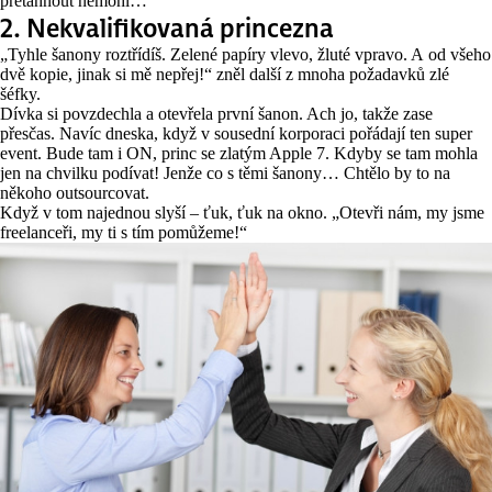
přetáhnout nemohl…
2. Nekvalifikovaná princezna
„Tyhle šanony roztřídíš. Zelené papíry vlevo, žluté vpravo. A od všeho
dvě kopie, jinak si mě nepřej!“ zněl další z mnoha požadavků zlé
šéfky.
Dívka si povzdechla a otevřela první šanon. Ach jo, takže zase
přesčas. Navíc dneska, když v sousední korporaci pořádají ten super
event. Bude tam i ON, princ se zlatým Apple 7. Kdyby se tam mohla
jen na chvilku podívat! Jenže co s těmi šanony… Chtělo by to na
někoho outsourcovat.
Když v tom najednou slyší – ťuk, ťuk na okno. „Otevři nám, my jsme
freelanceři, my ti s tím pomůžeme!“