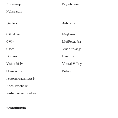
Atmoskop
Paylab.com
Nelisa.com
Baltics
Adriatic
CVonline.lt
MojPosao
CV.lv
MojPosao.ba
CV.ee
Vrabotuvanje
Dirbam.lt
Hercul.hr
Visidarbi.lv
Virtual Valley
Otsintood.ee
Pulser
Personaloatrankos.lt
Recruitment.lv
Varbamisteenused.ee
Scandinavia