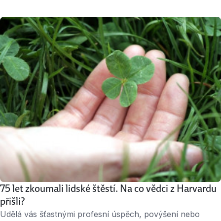
Novotný o tom něco ví. Po 15 letech v branži radí firmám
i živnostníkům, jak budovat byznys a zacházet
s marketingem, aby se dařilo. Co je podle něj podstata
úspěchu? A může se povést i vám? » 4 minuty …
75 let zkoumali lidské štěstí. Na co vědci z Harvardu
přišli?
Udělá vás šťastnými profesní úspěch, povýšení nebo