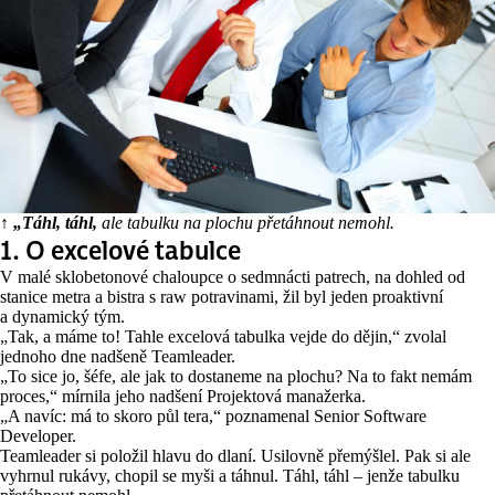
↑ „Táhl, táhl,
ale tabulku na plochu přetáhnout nemohl.
1. O excelové tabulce
V malé sklobetonové chaloupce o sedmnácti patrech, na dohled od
stanice metra a bistra s raw potravinami, žil byl jeden proaktivní
a dynamický tým.
„Tak, a máme to! Tahle excelová tabulka vejde do dějin,“ zvolal
jednoho dne nadšeně Teamleader.
„To sice jo, šéfe, ale jak to dostaneme na plochu? Na to fakt nemám
proces,“ mírnila jeho nadšení Projektová manažerka.
„A navíc: má to skoro půl tera,“ poznamenal Senior Software
Developer.
Teamleader si položil hlavu do dlaní. Usilovně přemýšlel. Pak si ale
vyhrnul rukávy, chopil se myši a táhnul. Táhl, táhl – jenže tabulku