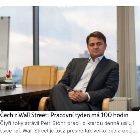
třeba japonskou horu Fudži. Své návrhy Tereza, původní
profesí architektka, prodává pod značkou Porigami. Zálibu
v papíru, která ji teď živí, si přivezla z Asie. ↑ Tereza
Hradílková, autorka značky Porigami. Jobs.cz: Dva roky
jste žila v Japonsku, čtyři roky …
Čech z Wall Street: Pracovní týden má 100 hodin
Čtyři roky strávil Petr Stöhr prací, o kterou denně usilují
tisíce lidí. Wall Street je totiž přesně tak velkolepé a opojné
pracoviště, jak o něm všichni smýšlíme na základě filmů