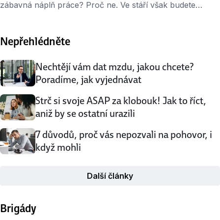
zábavná náplň práce? Proč ne. Ve stáří však budete
vzpomínat na něco úplně jiného. Zjistila to unikátní studie
Harvardské univerzity, která běží už neuvěřitelných téměř
Nepřehlédněte
80 let. Desítky let výzkumu Začalo to v roce 1938, kdy
vědci vybrali 724 mladých mužů a dlouhodobě zkoumali
jejich fyzické i duševní zdraví …
Nechtějí vám dat mzdu, jakou chcete?
Poradíme, jak vyjednávat
Strč si svoje ASAP za klobouk! Jak to říct,
aniž by se ostatní urazili
7 důvodů, proč vás nepozvali na pohovor, i
když mohli
Další články
Brigády