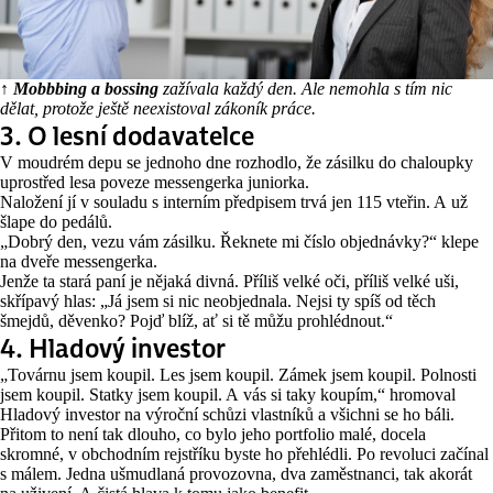
↑
Mobbbing a bossing
zažívala každý den. Ale nemohla s tím nic
dělat, protože ještě neexistoval zákoník práce.
3. O lesní dodavatelce
V moudrém depu se jednoho dne rozhodlo, že zásilku do chaloupky
uprostřed lesa poveze messengerka juniorka.
Naložení jí v souladu s interním předpisem trvá jen 115 vteřin. A už
šlape do pedálů.
„Dobrý den, vezu vám zásilku. Řeknete mi číslo objednávky?“ klepe
na dveře messengerka.
Jenže ta stará paní je nějaká divná. Příliš velké oči, příliš velké uši,
skřípavý hlas: „Já jsem si nic neobjednala. Nejsi ty spíš od těch
šmejdů, děvenko? Pojď blíž, ať si tě můžu prohlédnout.“
4. Hladový investor
„Továrnu jsem koupil. Les jsem koupil. Zámek jsem koupil. Polnosti
jsem koupil. Statky jsem koupil. A vás si taky koupím,“ hromoval
Hladový investor na výroční schůzi vlastníků a všichni se ho báli.
Přitom to není tak dlouho, co bylo jeho portfolio malé, docela
skromné, v obchodním rejstříku byste ho přehlédli. Po revoluci začínal
s málem. Jedna ušmudlaná provozovna, dva zaměstnanci, tak akorát