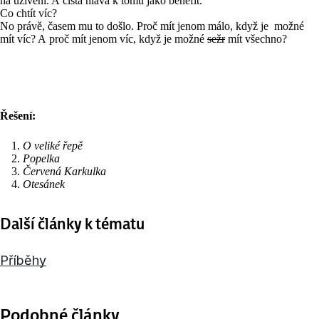
na uživení. A čistá hlava k tomu jako benefit.
Co chtít víc?
No právě, časem mu to došlo. Proč mít jenom málo, když je možné
mít víc? A proč mít jenom víc, když je možné
sežr
mít všechno?
Řešení:
O veliké řepě
Popelka
Červená Karkulka
Otesánek
Další články k tématu
Příběhy
Podobné články