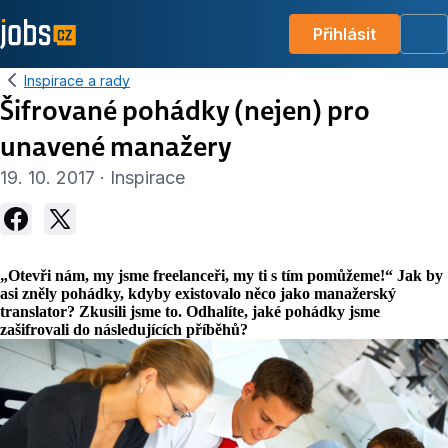
Přihlásit
Me
Inspirace a rady
Šifrované pohádky (nejen) pro
unavené manažery
19. 10. 2017 · Inspirace
„Otevři nám, my jsme freelanceři, my ti s tím pomůžeme!“ Jak by
asi zněly pohádky, kdyby existovalo něco jako manažerský
translator? Zkusili jsme to. Odhalíte, jaké pohádky jsme
zašifrovali do následujících příběhů?