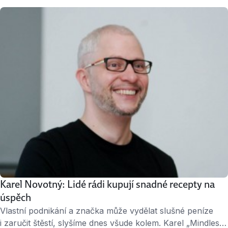
a článků v novinách. Pracovní tempo je však vražedné:
„Kdykoliv jsem šel domů před půlnocí, bral jsem to jako
krátký den,“ říká Petr Stöhr. » 4 …
Karel Novotný: Lidé rádi kupují snadné recepty na
úspěch
Vlastní podnikání a značka může vydělat slušné peníze
i zaručit štěstí, slyšíme dnes všude kolem. Karel „Mindless“