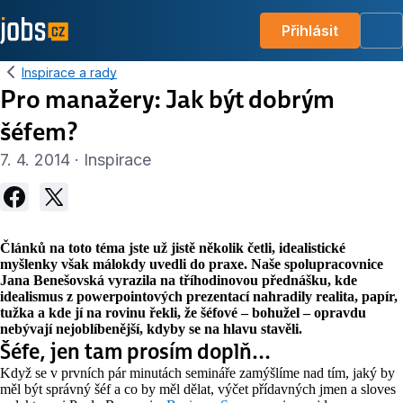
Přihlásit
Me
Inspirace a rady
Pro manažery: Jak být dobrým
šéfem?
7. 4. 2014 · Inspirace
Článků na toto téma jste už jistě několik četli, idealistické
myšlenky však málokdy uvedli do praxe. Naše spolupracovnice
Jana Benešovská vyrazila na tříhodinovou přednášku, kde
idealismus z powerpointových prezentací nahradily realita, papír,
tužka a kde jí na rovinu řekli, že šéfové – bohužel – opravdu
nebývají nejoblíbenější, kdyby se na hlavu stavěli.
Šéfe, jen tam prosím doplň…
Když se v prvních pár minutách semináře zamýšlíme nad tím, jaký by
měl být správný šéf a co by měl dělat, výčet přídavných jmen a sloves