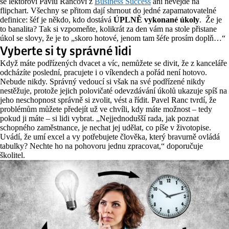
se lektorovi Pavlu Rancovi z
Business Success
ani nevejde na
flipchart. Všechny se přitom dají shrnout do jedné zapamatovatelné
definice: šéf je někdo, kdo dostává
ÚPLNĚ vykonané úkoly
. Že je
to banalita? Tak si vzpomeňte, kolikrát za den vám na stole přistane
úkol se slovy, že je to „skoro hotové, jenom tam šéfe prosím doplň…“
Vyberte si ty správné lidi
Když máte podřízených dvacet a víc, nemůžete se divit, že z kanceláře
odcházíte poslední, pracujete i o víkendech a pořád není hotovo.
Nebude nikdy. Správný vedoucí si však na své podřízené nikdy
nestěžuje, protože jejich polovičaté odevzdávání úkolů ukazuje spíš na
jeho neschopnost správně si zvolit, vést a řídit. Pavel Ranc tvrdí, že
problémům můžete předejít už ve chvíli, kdy máte možnost – tedy
pokud ji máte – si lidi vybrat. „Nejjednodušší rada, jak poznat
schopného zaměstnance, je nechat jej udělat, co píše v životopise.
Uvádí, že umí excel a vy potřebujete člověka, který bravurně ovládá
tabulky? Nechte ho na pohovoru jednu zpracovat,“ doporučuje
školitel.