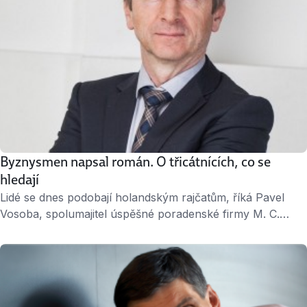
Byznysmen napsal román. O třicátnících, co se
hledají
Lidé se dnes podobají holandským rajčatům, říká Pavel
Vosoba, spolumajitel úspěšné poradenské firmy M. C.
Triton. „Navenek krásní a velicí, uvnitř bez chuti.“ Sám se
ve světě byznysu pohybuje už 25 let. A co by poradil
svému mladšímu já, kdyby se mohl vrátit v čase? „Daleko
víc bych se koncentroval. Řekl bych si: vyber si …