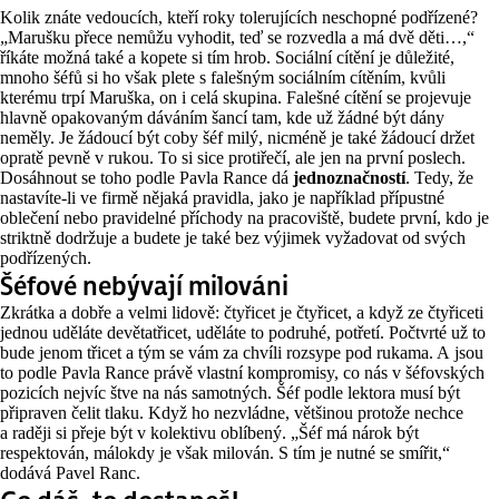
Kolik znáte vedoucích, kteří roky tolerujících neschopné podřízené?
„Marušku přece nemůžu vyhodit, teď se rozvedla a má dvě děti…,“
říkáte možná také a kopete si tím hrob. Sociální cítění je důležité,
mnoho šéfů si ho však plete s falešným sociálním cítěním, kvůli
kterému trpí Maruška, on i celá skupina. Falešné cítění se projevuje
hlavně opakovaným dáváním šancí tam, kde už žádné být dány
neměly. Je žádoucí být coby šéf milý, nicméně je také žádoucí držet
opratě pevně v rukou. To si sice protiřečí, ale jen na první poslech.
Dosáhnout se toho podle Pavla Rance dá
jednoznačností
. Tedy, že
nastavíte-li ve firmě nějaká pravidla, jako je například přípustné
oblečení nebo pravidelné příchody na pracoviště, budete první, kdo je
striktně dodržuje a budete je také bez výjimek vyžadovat od svých
podřízených.
Šéfové nebývají milováni
Zkrátka a dobře a velmi lidově: čtyřicet je čtyřicet, a když ze čtyřiceti
jednou uděláte devětatřicet, uděláte to podruhé, potřetí. Počtvrté už to
bude jenom třicet a tým se vám za chvíli rozsype pod rukama. A jsou
to podle Pavla Rance právě vlastní kompromisy, co nás v šéfovských
pozicích nejvíc štve na nás samotných. Šéf podle lektora musí být
připraven čelit tlaku. Když ho nezvládne, většinou protože nechce
a raději si přeje být v kolektivu oblíbený. „Šéf má nárok být
respektován, málokdy je však milován. S tím je nutné se smířit,“
dodává Pavel Ranc.