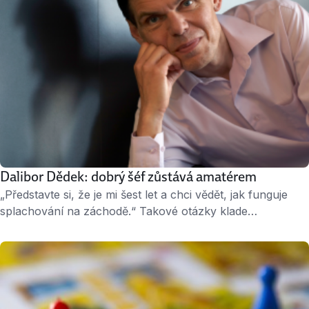
Dalibor Dědek: dobrý šéf zůstává amatérem
„Představte si, že je mi šest let a chci vědět, jak funguje
splachování na záchodě.“ Takové otázky klade
uchazečům Dalibor Dědek, ředitel firmy Jablotron.
Zkoumá, jak si promovaní inženýři poradí s netradičním
zadáním. V byznysu se Dalibor Dědek pohybuje od roku
1990. „Zjistil jsem, že manažerské poučky nefungují.
Pokud chcete být dobrým šéfem, musíte zůstat věčným