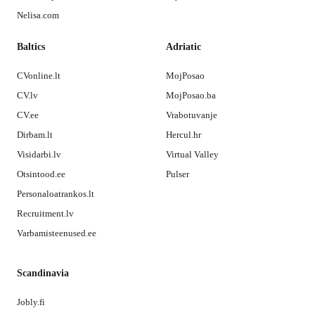
Nelisa.com
Baltics
Adriatic
CVonline.lt
MojPosao
CV.lv
MojPosao.ba
CV.ee
Vrabotuvanje
Dirbam.lt
Hercul.hr
Visidarbi.lv
Virtual Valley
Otsintood.ee
Pulser
Personaloatrankos.lt
Recruitment.lv
Varbamisteenused.ee
Scandinavia
Jobly.fi