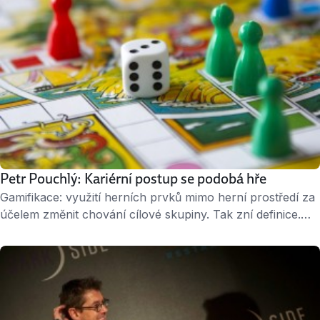
amatérem,“ …
Petr Pouchlý: Kariérní postup se podobá hře
Gamifikace: využití herních prvků mimo herní prostředí za
účelem změnit chování cílové skupiny. Tak zní definice.
O tom, jak gamifikaci využít ve firmě pro zlepšení motivace
zaměstnanců nebo doma pro vedení dětí k čistotnosti,
mluví leader firmy Court of Moravia Petr Pouchlý. » 4
minuty čtení « ↑ Petr Pouchlý: Hry se dají dobře použít
i …