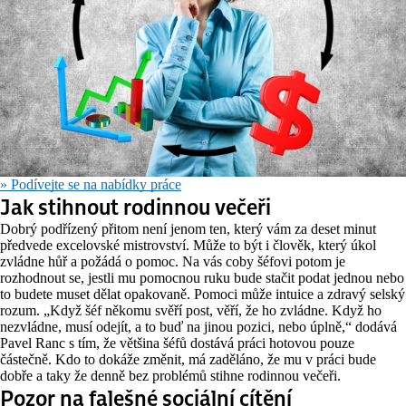
» Podívejte se na nabídky práce
Jak stihnout rodinnou večeři
Dobrý podřízený přitom není jenom ten, který vám za deset minut
předvede excelovské mistrovství. Může to být i člověk, který úkol
zvládne hůř a požádá o pomoc. Na vás coby šéfovi potom je
rozhodnout se, jestli mu pomocnou ruku bude stačit podat jednou nebo
to budete muset dělat opakovaně. Pomoci může intuice a zdravý selský
rozum. „Když šéf někomu svěří post, věří, že ho zvládne. Když ho
nezvládne, musí odejít, a to buď na jinou pozici, nebo úplně,“ dodává
Pavel Ranc s tím, že většina šéfů dostává práci hotovou pouze
částečně. Kdo to dokáže změnit, má zaděláno, že mu v práci bude
dobře a taky že denně bez problémů stihne rodinnou večeři.
Pozor na falešné sociální cítění