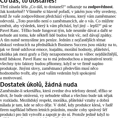
Co dáš, to dostaneš!
Třetí zásada šéfa „Co dáš, to dostaneš!“ odkazuje na
zodpovědnost
.
Jak konkrétně? Všimněte si hlavně pořadí, v jakém jsou věty uvedeny,
totiž že vaše zodpovědnost předchází výkonu, který vám zaměstnanec
odevzdá. „Toto pravidlo není o zaměstnancích, ale o vás. Co můžete
změnit, aby výsledek, který k vám přichází, byl jiný – lepší?“ ptá se
Pavel Ranc. Těžko bude fungovat tým, kde neumíte dávat a dařit se
nebude ani tomu, kde někteří lidé budou brát víc, než dávají zpátky.
A tím nutně nemyslíme jen peníze. Jedním z nejčastějších témat
diskuzí vedoucích na přednáškách Business Success jsou otázky na to,
jak ve firmě udržovat emoce, loajalitu, morální hodnoty, přátelství,
zkrátka jak mezi grafy a čísly nezapomenout na to vůbec nejdůležitější,
totiž lidskost. Pavel Ranc na to má jednoduchou a inspirativní teorii:
všechny tyto faktory budou přítomny, když se ve firmě naplno
produkuje. Jinými slovy, zaměstnanci především musí něco
hodnotného tvořit, aby pod vaším vedením byli spokojení
a motivovaní.
Dostatek úkolů, žádná nuda
Zaměstnáte-li sekretářku, která zvedne dva telefony denně, těžko se
divit, že bude otrávená, vy nebudete stíhat a všechno bude tak nějak
v rozkladu. Mezilidský respekt, morálka, přátelské vztahy a dobrá
nálada je tam, kde se něco děje. V době, kdy produkce klesá, v řadě
firem například během letních prázdnin, musíte coby správný šéf
produkci pro lidi vytvořit a zapojit je do ní. Protože jedině když to