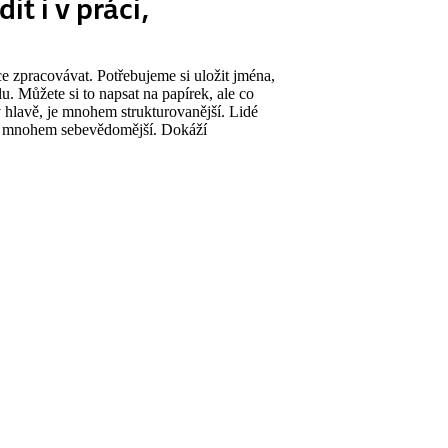
t i v práci,
e zpracovávat. Potřebujeme si uložit jména,
u. Můžete si to napsat na papírek, ale co
 hlavě, je mnohem strukturovanější. Lidé
 také mnohem sebevědomější. Dokáží