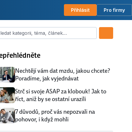
Přihlásit
Pro firmy
dat kategorii, téma, článek…
epřehlédněte
Nechtějí vám dat mzdu, jakou chcete?
Poradíme, jak vyjednávat
Strč si svoje ASAP za klobouk! Jak to
říct, aniž by se ostatní urazili
7 důvodů, proč vás nepozvali na
pohovor, i když mohli