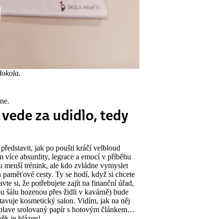
dokola.
ne.
vede za udidlo, tedy
 představit, jak po poušti kráčí velbloud
 více absurdity, legrace a emocí v příběhu
 menší trénink, ale kdo zvládne vymyslet
 paměťové cesty. Ty se hodí, když si chcete
te si, že potřebujete zajít na finanční úřad,
u šálu hozenou přes židli v kavárně) bude
stavuje kosmetický salon. Vidím, jak na něj
tř plave srolovaný papír s hotovým článkem…
věk je blázen!