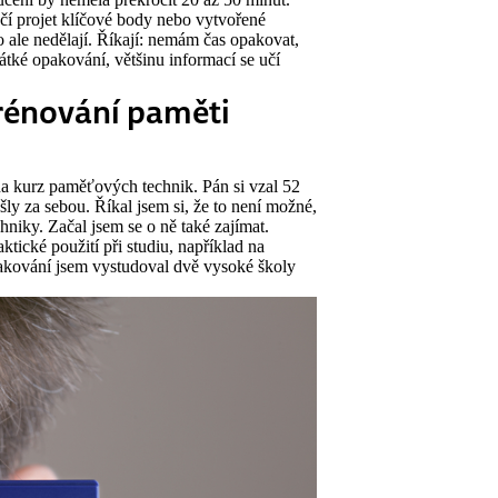
ačí projet klíčové body nebo vytvořené
o ale nedělají. Říkají: nemám čas opakovat,
rátké opakování, většinu informací se učí
trénování paměti
a kurz paměťových technik. Pán si vzal 52
šly za sebou. Říkal jsem si, že to není možné,
hniky. Začal jsem se o ně také zajímat.
ktické použití při studiu, například na
kování jsem vystudoval dvě vysoké školy