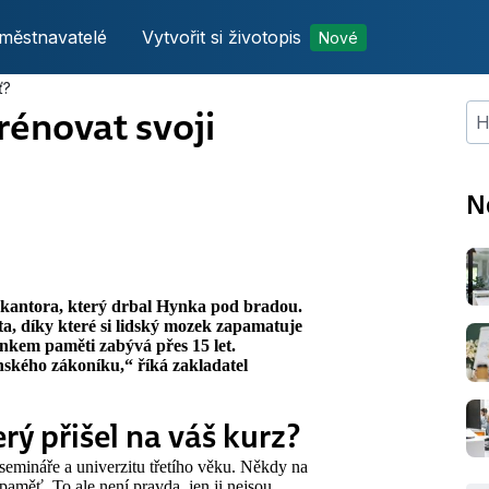
městnavatelé
Vytvořit si životopis
Nové
ť?
rénovat svoji
Hle
N
a kantora, který drbal Hynka pod bradou.
a, díky které si lidský mozek zapamatuje
inkem paměti zabývá přes 15 let.
ského zákoníku,“ říká zakladatel
rý přišel na váš kurz?
semináře a univerzitu třetího věku. Někdy na
 paměť. To ale není pravda, jen ji nejsou