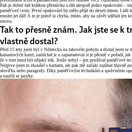
Pak je dobré mít krátkou přestávku a dát alespoň jedno opakování – st
paměťové cesty. První opakování by mělo přijít do deseti minut. Lidé t
musím jet dál! A to je právě ta chyba, místo, aby na závěr udělali jen k
znovu.
Tak to přesně znám. Jak jste se k 
vlastně dostal?
Před 15 lety jsem byl v Německu na takovém pobytu a dostal jsem se n
kanastových karet, zamíchal je a zapamatoval si je přesně v pořadí, jak 
že v tom musí být nějaký trik. Jenže nebyl – jen používal paměťové tec
Nejprve jsem to zkoušel s kartami, ale pak mě začalo zajímat hlavně pra
slovíčka nebo paragrafy. Díky paměťovým technikám a správnému opa
a naučil se jazyky.