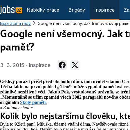
Nabídky práce
Brigády
Inspirace
Za
Inspirace a rady
Google není všemocný. Jak trénovat svoji pamě
Google není všemocný. Jak t
paměť?
3. 3. 2015 · Inspirace
Ošklivý parazit přišel před obchodní dům, tam uviděl vitamin C 
Třeba takto na první pohled „šíleně“ může vypadat paměťová cest
zdánlivě nezáživné věci. Jakub Pok, vystudovaný právník, se trén
„Momentálně se učím zpaměti všech 3082 paragrafů nového občan
originální
Školy paměti.
» 3 minuty čtení «
Kolik bylo nejstaršímu člověku, kte
Byla to 92letá paní, Miluška, úžasně vitální dáma. Navštěvovala různé
náš kurz přijdou lidé, kterým bylo padesát a myslí si, že se jim zhoršila