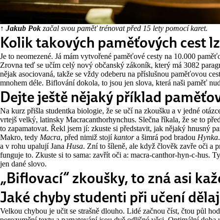
↑ Jakub Pok
začal svou paměť trénovat před 15 lety pomocí karet.
Kolik takových paměťových cest lz
Je to neomezené. Já mám vytvořené paměťové cesty na 10.000 paměťov
Zrovna teď se učím celý nový občanský zákoník, který má 3082 paragr
nějak asociovaná, takže se vždy odeberu na příslušnou paměťovou cestu
mnohem déle. Biflování dokola, to jsou jen slova, která naši paměť nud
Dejte ještě nějaký příklad paměťov
Na kurz přišla studentka biologie, že se učí na zkoušku a v jedné otázc
vrtejš velký, latinsky Macracanthorhynchus. Slečna říkala, že se to pře
to zapamatovat. Řekl jsem jí: zkuste si představit, jak nějaký hnusný 
Makro, tedy
Macra
, před nimiž stojí
kantor
a šimrá pod bradou
Hynka
a v rohu upalují Jana
Husa
. Zní to šíleně, ale když člověk zavře oči a 
funguje to. Zkuste si to sama: zavřít oči a: macra-canthor-hyn-c-hus. T
jen dané slovo.
„Biflovací“ zkoušky, to zná asi ka
Jaké chyby studenti při učení dělaj
Velkou chybou je učit se strašně dlouho. Lidé začnou číst, čtou půl hodin
porozumění textu a pamatování jsou dvě odlišné věci. Optimální doba 