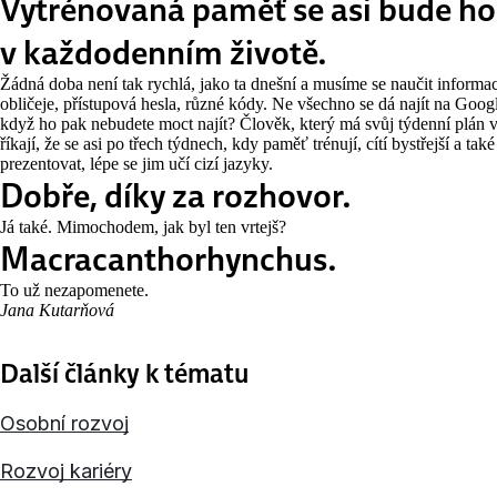
Vytrénovaná paměť se asi bude hodi
v každodenním životě.
Žádná doba není tak rychlá, jako ta dnešní a musíme se naučit informac
obličeje, přístupová hesla, různé kódy. Ne všechno se dá najít na Googl
když ho pak nebudete moct najít? Člověk, který má svůj týdenní plán v
říkají, že se asi po třech týdnech, kdy paměť trénují, cítí bystřejší a
prezentovat, lépe se jim učí cizí jazyky.
Dobře, díky za rozhovor.
Já také. Mimochodem, jak byl ten vrtejš?
Macracanthorhynchus.
To už nezapomenete.
Jana Kutarňová
Další články k tématu
Osobní rozvoj
Rozvoj kariéry