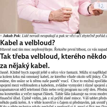
↑ Jakub Pok
: Lidé neradi neopakují a pak se věci učí zbytečně pořád 
Kabel a velbloud?
Hlavně nad tím moc nepřemýšlejte. Řekněte první blbost, co vás napad
Tak třeba velbloud, kterého někdo 
za nějaký kabel.
Jasně. Klidně bych zapojil ještě o něco více fantazii. Můžu si například
a kolem krku má omotaný kabel, ze kterého všude okolo srší jiskry. Čím
máme, tím snáze se k němu naše paměť vrací. Chce to možná zpočátku
spojení mezi velbloudem a kabelem, zvládne vymyslet i různé spojení a
zapamatovat něčí telefonní číslo nebo svůj program na celý den. Představ
na kosmetiku a večer napsat článek. Tahle šála (ukazuje na svou modro
finanční úřad. Úplně vidím, jak z ní prýští zlaté mince. Váš tablet před
někdo patlá krém. A v téhle konvičce s čajem si představím, jak uvni
Kdo o téhle technice nikdy neslyšel a nezkusil si ji, musí si říct: ten člo