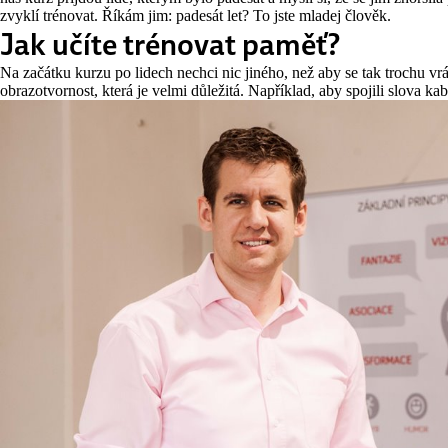
zvyklí trénovat. Říkám jim: padesát let? To jste mladej člověk.
Jak učíte trénovat paměť?
Na začátku kurzu po lidech nechci nic jiného, než aby se tak trochu vrát
obrazotvornost, která je velmi důležitá. Například, aby spojili slova k