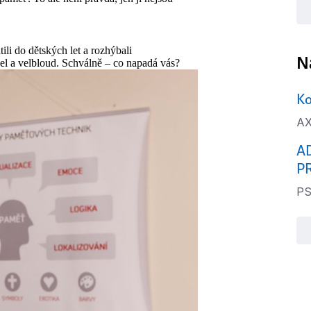
ili do dětských let a rozhýbali
N
abel a velbloud. Schválně – co napadá vás?
Ko
AX
A
P
PS