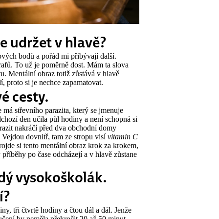
e udržet v hlavě?
ých bodů a pořád mi přibývají další.
afů. To už je poměrně dost. Mám ta slova
. Mentální obraz totiž zůstává v hlavě
í, proto si je nechce zapamatovat.
é cesty.
e má střevního parazita, který se jmenuje
dchozí den učila půl hodiny a není schopná si
parazit nakráčí před dva obchodní domy
. Vejdou dovnitř, tam ze stropu visí
vitamin C
projde si tento mentální obraz krok za krokem,
y příběhy po čase odcházejí a v hlavě zůstane
ždý vysokoškolák.
í?
y, tři čtvrtě hodiny a čtou dál a dál. Jenže
učení by neměla překročit 20 až 50 minut.