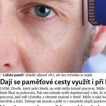
↑ Lidská paměť
dokáže úžasné věci, ale bez tréninku to nejde.
Dají se paměťové cesty využít i při
Určitě, člověk, který práci hledá, na sobě může krásně pracovat. Může 
bude říkat na pohovoru, Pak tam nebude sedět deprimovaný s tím, že má
pracoval, jaké měl výsledky a ohromit znalostí o firmě. Může si také k
slovíček a frází. Trénuje tak mozek a ještě si v mezidobí zlepší jazyko