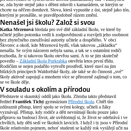
se, zda byste stejně jako s dětmi mluvili s kamarádem, se kterým se
chcete na něčem domluvit. Slova, která vypustíte z úst, stejně jako tón,
kterými je pronášíte, se pravděpodobně rázem změní.
Nenašel jsi školu? Založ si svou
Katka Mrzenová
hledala pro své dítě základní školu, ve které by
učitelé jejího potomka vedli k zodpovědnosti a rozvíjeli jeho osobnost
bez zbytečného zneužívání autority učitele a dospělého. V obci
Škvorec a okolí, kde Mrzenová bydlí, však takovou „základku“
nenašla. Se svým názorem nebyla sama, a tak se s ostatními rodiči
rozhodla, že si takovou školu otevřou sami. A to se jim skutečně
povedlo –
Základní škola Purkrabka
otevřela letos první třídu.
Rodičům se nejen podařilo vytvořit prostředí, které staví na jim
blízkých principech Waldorfské školy, ale také se do činnosti „své“
školy aktivně zapojují a mnohem více se přirozeně zajímají o tom, co
se ve škole děje.
V souladu s okolím a přírodou
Představte si skautský oddíl jako školu. Zhruba takto představil
ředitel
František Tichý
gymnázium
Přírodní škola
. Chtěl tím
zdůraznit přístup, který spolu se svými kolegy, učiteli a žáky
vyznávají. Přístup, kdy rodiče a děti nevnímají školu pouze jako
přípravu na budoucí život, ale uvědomují si, že život se odehrává i ve
chvílích, kdy děti sedí ve školních lavicích. I když i ty jsou v Přírodní
škole relativním pojmem, neboť studenti se každý rok vyrážejí učit na