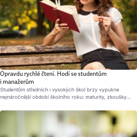
Opravdu rychlé čtení. Hodí se studentům
i manažerům
Studentům středních i vysokých škol brzy vypukne
nejnáročnější období školního roku: maturity, zkoušky
a přijímačky. Budou muset přelouskat a pochopit obrovské
množství textu. Zkrácené verze přednášek a zpracované
otázky jsou často jediným způsobem, jak do hlavy
v krátkém čase nacpat co nejvíce informací. Výhodu mají
ti, kdo zvládají techniku efektivního čtení. Pokud se chcete