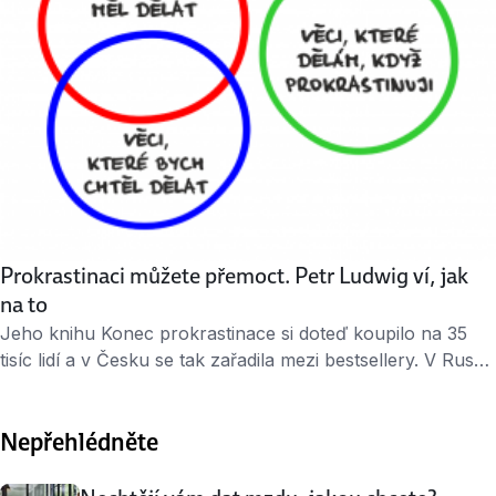
Prokrastinaci můžete přemoct. Petr Ludwig ví, jak
na to
Jeho knihu Konec prokrastinace si doteď koupilo na 35
tisíc lidí a v Česku se tak zařadila mezi bestsellery. V Rusku
se mezi byznys knihami vyšplhala na druhé místo,
překládá se také do polštiny, němčiny, angličtiny,
Nepřehlédněte
bulharštiny a švédštiny. Petr Ludwig, bojovník za konec
prokrastinace a bořitel mýtů a polopravd v oblasti
osobního rozvoje, jede …