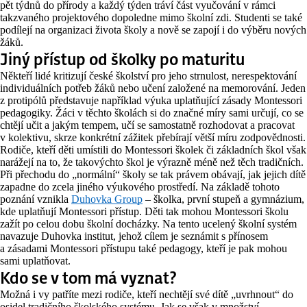
pět týdnů do přírody a každý týden tráví část vyučování v rámci
takzvaného projektového dopoledne mimo školní zdi. Studenti se také
podílejí na organizaci života školy a nově se zapojí i do výběru nových
žáků.
Jiný přístup od školky po maturitu
Někteří lidé kritizují české školství pro jeho strnulost, nerespektování
individuálních potřeb žáků nebo učení založené na memorování. Jeden
z protipólů představuje například výuka uplatňující zásady Montessori
pedagogiky. Žáci v těchto školách si do značné míry sami určují, co se
chtějí učit a jakým tempem, učí se samostatně rozhodovat a pracovat
v kolektivu, skrze konkrétní zážitek přebírají větší míru zodpovědnosti.
Rodiče, kteří děti umístili do Montessori školek či základních škol však
narážejí na to, že takovýchto škol je výrazně méně než těch tradičních.
Při přechodu do „normální“ školy se tak právem obávají, jak jejich dítě
zapadne do zcela jiného výukového prostředí. Na základě tohoto
poznání vznikla
Duhovka Group
– školka, první stupeň a gymnázium,
kde uplatňují Montessori přístup. Děti tak mohou Montessori školu
zažít po celou dobu školní docházky. Na tento ucelený školní systém
navazuje Duhovka institut, jehož cílem je seznámit s přínosem
a zásadami Montessori přístupu také pedagogy, kteří je pak mohou
sami uplatňovat.
Kdo se v tom má vyznat?
Možná i vy patříte mezi rodiče, kteří nechtějí své dítě „uvrhnout“ do
osidel tradičního školského systému. Jak se však v množství