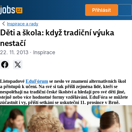
Přihlásit
Me
Inspirace a rady
Děti a škola: když tradiční výuka
nestačí
22. 11. 2013 · Inspirace
Listopadové
EduFórum
se neslo ve znamení alternativních škol
a přístupů k učení. Na své si tak přišli zejména lidé, kteří se
nespoléhají na tradiční české školství a hledají pro své děti jiné,
stejně nebo více hodnotné formy vzdělávání. EduFóra se můžete
zúčastnit i vy, příští setkání se uskuteční 11. prosince v Brně.