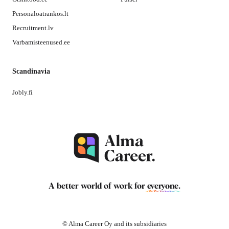
Personaloatrankos.lt
Recruitment.lv
Varbamisteenused.ee
Scandinavia
Jobly.fi
A better world of work for
everyone
.
© Alma Career Oy and its subsidiaries