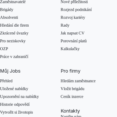
Zaměstnavatelé
Nové příležitosti
Brigády
Rozjezd podnikání
Absolventi
Rozvoj kariéry
Hledání dle firem
Rady
Zkrácené úvazky
Jak napsat CV
Pro neziskovky
Porovnání platů
OZP
Kalkulačky
Práce v zahraničí
Můj Jobs
Pro firmy
Přehled
Hledám zaměstnance
Uložené nabídky
Vložit brigádu
Upozornění na nabídky
Ceník inzerce
Historie odpovědí
Kontakty
Vytvořit si životopis
Napište nám