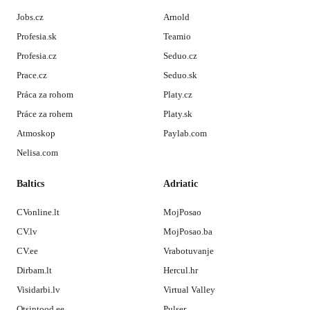
Jobs.cz
Arnold
Profesia.sk
Teamio
Profesia.cz
Seduo.cz
Prace.cz
Seduo.sk
Práca za rohom
Platy.cz
Práce za rohem
Platy.sk
Atmoskop
Paylab.com
Nelisa.com
Baltics
Adriatic
CVonline.lt
MojPosao
CV.lv
MojPosao.ba
CV.ee
Vrabotuvanje
Dirbam.lt
Hercul.hr
Visidarbi.lv
Virtual Valley
Otsintood.ee
Pulser