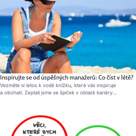
Inspirujte se od úspěšných manažerů: Co číst v létě?
Vezměte si letos k vodě knížku, která vás inspiruje
a obohatí. Zeptali jsme se špiček v oblasti kariéry
a vzdělávání, jakou knížku by vám přibalily k opalovacímu
krému. Kritéria? Schroustat na jeden zátah a po přečtení
nastartovat osobní efektivitu, strategické myšlení
a kreativitu. ↑ Máme pro vás 7 tipů na prázdninové čtení
k vodě. Zen a hotovo Milan …