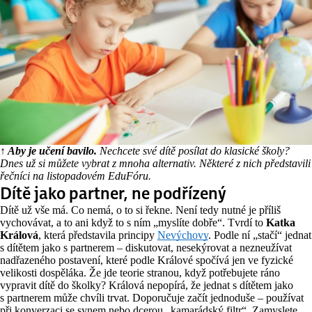
↑ Aby je učení bavilo.
Nechcete své dítě posílat do klasické školy?
Dnes už si můžete vybrat z mnoha alternativ. Některé z nich představili
řečníci na listopadovém EduFóru.
Dítě jako partner, ne podřízený
Dítě už vše má. Co nemá, o to si řekne. Není tedy nutné je příliš
vychovávat, a to ani když to s ním „myslíte dobře“. Tvrdí to
Katka
Králová
, která představila principy
Nevýchovy
. Podle ní „stačí“ jednat
s dítětem jako s partnerem – diskutovat, nesekýrovat a nezneužívat
nadřazeného postavení, které podle Králové spočívá jen ve fyzické
velikosti dospěláka. Že jde teorie stranou, když potřebujete ráno
vypravit dítě do školky? Králová nepopírá, že jednat s dítětem jako
s partnerem může chvíli trvat. Doporučuje začít jednoduše – používat
při konverzaci se synem nebo dcerou „kamarádský filtr“. Zamyslete