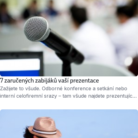
naučit rychleji …
7 zaručených zabijáků vaší prezentace
Zažijete to všude. Odborné konference a setkání nebo
interní celofiremní srazy – tam všude najdete prezentující,
kteří jednou hláškou dokáží shodit zbytek své prezentace.
Vypouštíte při mluvení na mikrofon i vy některou
z následujících vět? Zbavte se jich a vaše slova získají na
váze. 1. Slyšíte mě dobře? Jedna, dva, tři. Funění
a poklepávání na …