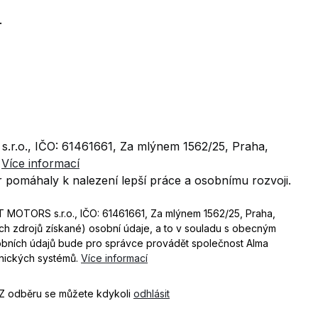
.
.r.o., IČO: 61461661, Za mlýnem 1562/25, Praha,
.
Více informací
 pomáhaly k nalezení lepší práce a osobnímu rozvoji.
T MOTORS s.r.o., IČO: 61461661, Za mlýnem 1562/25, Praha,
ých zdrojů získané) osobní údaje, a to v souladu s obecným
obních údajů bude pro správce provádět společnost Alma
ronických systémů.
Více informací
 Z odběru se můžete kdykoli
odhlásit