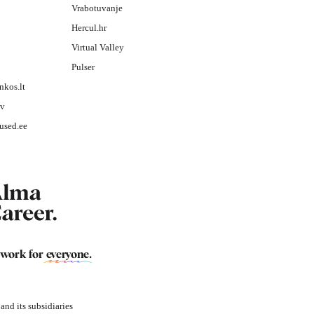
Vrabotuvanje
Hercul.hr
Virtual Valley
Pulser
nkos.lt
lv
used.ee
 work for
everyone
.
nd its subsidiaries