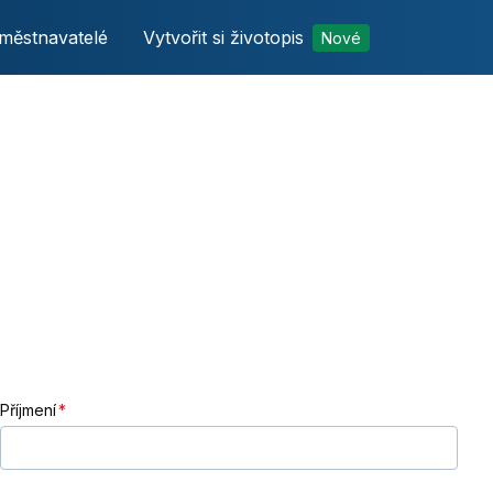
městnavatelé
Vytvořit si životopis
Nové
Příjmení