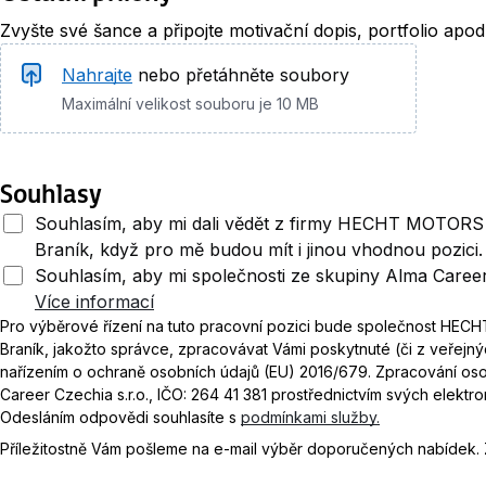
Zvyšte své šance a připojte motivační dopis, portfolio apod
Nahrajte
nebo přetáhněte soubory
Maximální velikost souboru je 10 MB
Souhlasy
Souhlasím, aby mi dali vědět z firmy HECHT MOTORS s
Braník, když pro mě budou mít i jinou vhodnou pozici
Souhlasím, aby mi společnosti ze skupiny Alma Career
Více informací
Pro výběrové řízení na tuto pracovní pozici bude společnost HECH
Braník, jakožto správce, zpracovávat Vámi poskytnuté (či z veřejn
nařízením o ochraně osobních údajů (EU) 2016/679. Zpracování os
Career Czechia s.r.o., IČO: 264 41 381 prostřednictvím svých elekt
Odesláním odpovědi souhlasíte s
podmínkami služby.
Příležitostně Vám pošleme na e-mail výběr doporučených nabídek.