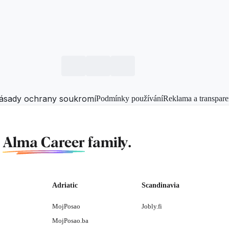
ásady ochrany soukromí
Podmínky používání
Reklama a transpare
f
Alma Career
family.
Adriatic
Scandinavia
MojPosao
Jobly.fi
MojPosao.ba