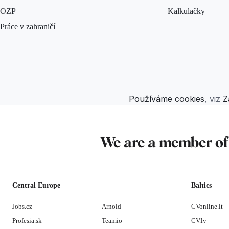
OZP
Kalkulačky
Práce v zahraničí
Používáme cookies
, viz
Z
We are a member o
Central Europe
Baltics
Jobs.cz
Arnold
CVonline.lt
Profesia.sk
Teamio
CV.lv