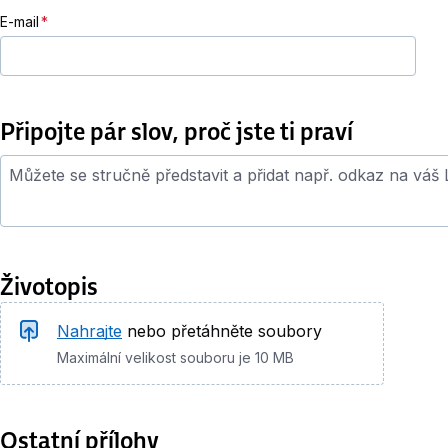
E-mail
Připojte pár slov, proč jste ti praví
Průvodní dopis
Životopis
Životopis
Nahrajte
nebo přetáhněte soubory
Maximální velikost souboru je 10 MB
Ostatní přílohy