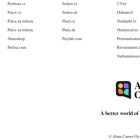
Profesia.cz
Seduo.cz
CV.ee
Prace.cz
Seduo.sk
Dirbam.lt
Práca za rohom
Platy.cz
Visidarbi.lv
Práce za rohem
Platy.sk
Otsintood.ee
Atmoskop
Paylab.com
Personaloatra
Nelisa.com
Recruitment.
Varbamisteen
A better world of
© Alma Career Oy a