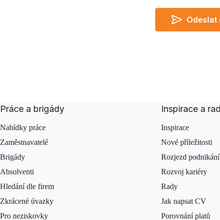
Odeslat
Do not leave empty
I agree
Práce a brigády
Inspirace a ra
Nabídky práce
Inspirace
Zaměstnavatelé
Nové příležitosti
Brigády
Rozjezd podnikání
Absolventi
Rozvoj kariéry
Hledání dle firem
Rady
Zkrácené úvazky
Jak napsat CV
Pro neziskovky
Porovnání platů