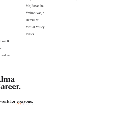
MojPosao.ba
Vrabotuvanje
Hercul.hr
Virtual Valley
Pulser
nkos.lt
lv
used.ee
 work for
everyone
.