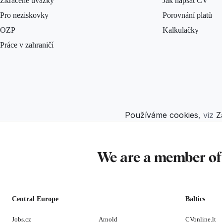
Zkrácené úvazky
Jak napsat CV
Pro neziskovky
Porovnání platů
OZP
Kalkulačky
Práce v zahraničí
Používáme cookies
, viz
Z
We are a member o
Central Europe
Baltics
Jobs.cz
Arnold
CVonline.lt