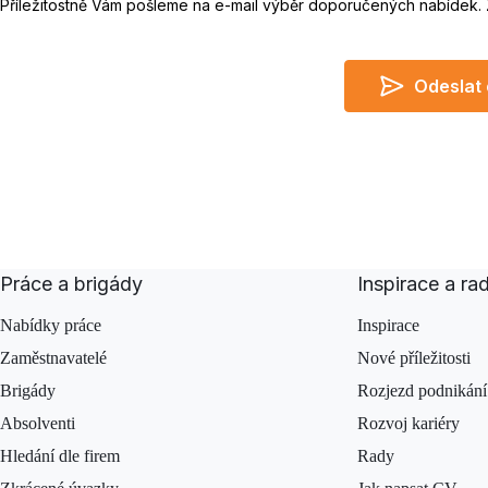
Příležitostně Vám pošleme na e-mail výběr doporučených nabídek.
Odeslat
Do not leave empty
I agree
Práce a brigády
Inspirace a ra
Nabídky práce
Inspirace
Zaměstnavatelé
Nové příležitosti
Brigády
Rozjezd podnikání
Absolventi
Rozvoj kariéry
Hledání dle firem
Rady