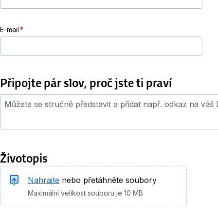
E-mail
Připojte pár slov, proč jste ti praví
Průvodní dopis
Životopis
Životopis
Nahrajte
nebo přetáhněte soubory
Maximální velikost souboru je 10 MB