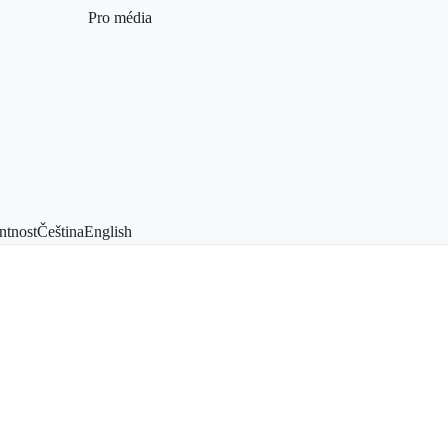
Pro média
ntnost
Čeština
English