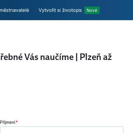
městnavatelé
Vytvořit si životopis
Nové
řebné Vás naučíme | Plzeň až
Příjmení