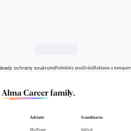
ásady ochrany soukromí
Podmínky používání
Reklama a transpare
f
Alma Career
family.
Adriatic
Scandinavia
MojPosao
Jobly.fi