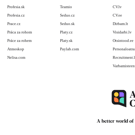
Profesia.sk
Teamio
CV.lv
Profesia.cz
Seduo.cz
CV.ee
Prace.cz
Seduo.sk
Dirbam.lt
Práca za rohom
Platy.cz
Visidarbi.lv
Práce za rohem
Platy.sk
Otsintood.ee
Atmoskop
Paylab.com
Personaloatra
Nelisa.com
Recruitment.
Varbamisteen
A better world of