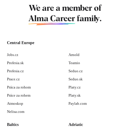
We are a member of
Alma Career
family.
Central Europe
Jobs.cz
Arnold
Profesia.sk
Teamio
Profesia.cz
Seduo.cz
Prace.cz
Seduo.sk
Práca za rohom
Platy.cz
Práce za rohem
Platy.sk
Atmoskop
Paylab.com
Nelisa.com
Baltics
Adriatic