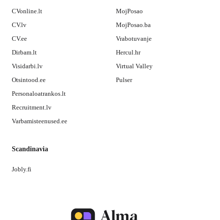
CVonline.lt
MojPosao
CV.lv
MojPosao.ba
CV.ee
Vrabotuvanje
Dirbam.lt
Hercul.hr
Visidarbi.lv
Virtual Valley
Otsintood.ee
Pulser
Personaloatrankos.lt
Recruitment.lv
Varbamisteenused.ee
Scandinavia
Jobly.fi