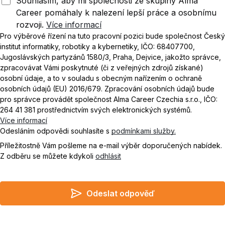
Souhlasím, aby mi společnosti ze skupiny Alma
Career pomáhaly k nalezení lepší práce a osobnímu
rozvoji.
Více informací
Pro výběrové řízení na tuto pracovní pozici bude společnost Český
institut informatiky, robotiky a kybernetiky, IČO: 68407700,
Jugoslávských partyzánů 1580/3, Praha, Dejvice, jakožto správce,
zpracovávat Vámi poskytnuté (či z veřejných zdrojů získané)
osobní údaje, a to v souladu s obecným nařízením o ochraně
osobních údajů (EU) 2016/679. Zpracování osobních údajů bude
pro správce provádět společnost Alma Career Czechia s.r.o., IČO:
264 41 381 prostřednictvím svých elektronických systémů.
Více informací
Odesláním odpovědi souhlasíte s
podmínkami služby.
Příležitostně Vám pošleme na e-mail výběr doporučených nabídek.
Z odběru se můžete kdykoli
odhlásit
Odeslat odpověď
Do not leave empty
I agree