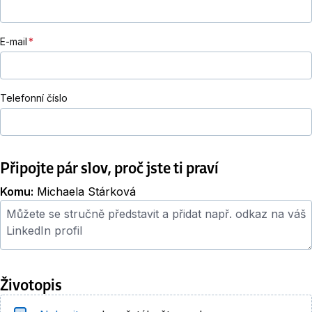
E-mail
Telefonní číslo
Připojte pár slov, proč jste ti praví
Komu:
Michaela Stárková
Průvodní dopis
Životopis
Životopis