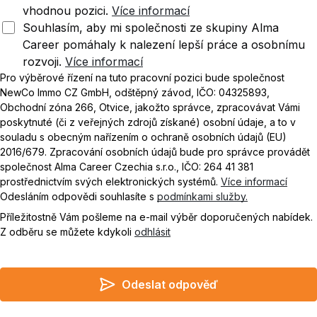
vhodnou pozici.
Více informací
Souhlasím, aby mi společnosti ze skupiny Alma
Career pomáhaly k nalezení lepší práce a osobnímu
rozvoji.
Více informací
Pro výběrové řízení na tuto pracovní pozici bude společnost
NewCo Immo CZ GmbH, odštěpný závod, IČO: 04325893,
Obchodní zóna 266, Otvice, jakožto správce, zpracovávat Vámi
poskytnuté (či z veřejných zdrojů získané) osobní údaje, a to v
souladu s obecným nařízením o ochraně osobních údajů (EU)
2016/679. Zpracování osobních údajů bude pro správce provádět
společnost Alma Career Czechia s.r.o., IČO: 264 41 381
prostřednictvím svých elektronických systémů.
Více informací
Odesláním odpovědi souhlasíte s
podmínkami služby.
Příležitostně Vám pošleme na e-mail výběr doporučených nabídek.
Z odběru se můžete kdykoli
odhlásit
Odeslat odpověď
Do not leave empty
I agree