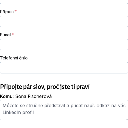
Příjmení
E-mail
Telefonní číslo
Připojte pár slov, proč jste ti praví
Komu:
Soňa Fischerová
Průvodní dopis