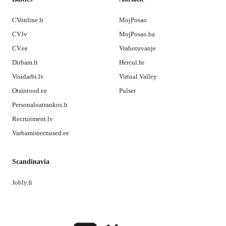
CVonline.lt
MojPosao
CV.lv
MojPosao.ba
CV.ee
Vrabotuvanje
Dirbam.lt
Hercul.hr
Visidarbi.lv
Virtual Valley
Otsintood.ee
Pulser
Personaloatrankos.lt
Recruitment.lv
Varbamisteenused.ee
Scandinavia
Jobly.fi