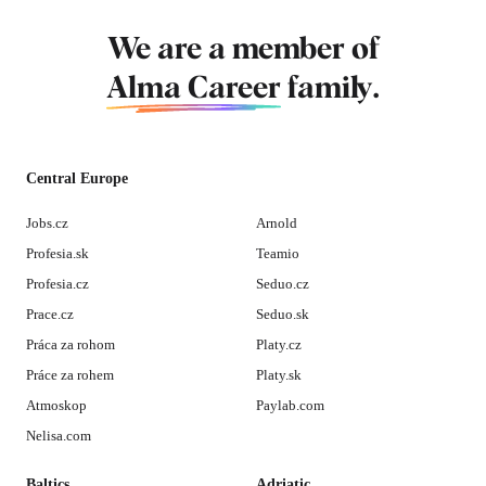
We are a member of
Alma Career
family.
Central Europe
Jobs.cz
Arnold
Profesia.sk
Teamio
Profesia.cz
Seduo.cz
Prace.cz
Seduo.sk
Práca za rohom
Platy.cz
Práce za rohem
Platy.sk
Atmoskop
Paylab.com
Nelisa.com
Baltics
Adriatic